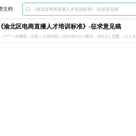
费文档

《渝北区电商直播人才培训标准》-征求意见稿
f***
IP属地：山东
上传时间：2024-09-16
格式：DOCX
页数：21
大