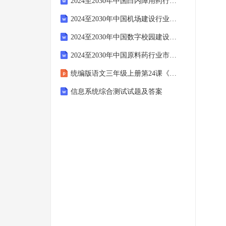
2024至2030年中国白内障用药行业深度调研及投资战略分析报告
2024至2030年中国机场建设行业市场发展现状及竞争格局预测报告
2024至2030年中国数字校园建设市场预测与投资规划分析报告
2024至2030年中国原料药行业市场运行及投资策略咨询报告
统编版语文三年级上册第24课《司马光》教学课件
信息系统综合测试试题及答案