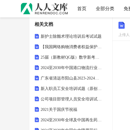
首页
全部分类
免
相关文档
上传人：
新护士除颤术理论培训后考试试题
【我国网络购物消费者权益保护存在的问题及优化建议9500字（论文）】
25届（新教材QG版）数学新考案基础课36基本立体图形、简单几何体的表面积和体积
2024至2030年中国港口物流行业深度调研及投资战略分析报告
广东省清远市阳山县2023-2024学年七年级上学期9月月考道德与法治试卷
新入职员工安全培训试题（原创题）
公司项目部管理人员安全培训试题及答案考试直接用
2021关于国庆节祝福
2024至2030年全球及中国再生药物行业市场分析及投资建议报告