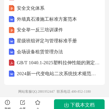
涂层，其防腐性能不得低于热浸镀锌方法，均
安全文化体系
应符合现行《冷弯波纹钢管》（GB/T34567）的
外墙真石漆施工标准方案范本
相
安全举一反三培训课件
25、中建标《公路波纹钢涵洞技术规程》（T/C
星级班组评定与管理标准手册
ECSG:D66-01-2019）
会场设备租赁管理办法
关规定。热浸镀锌所用的锌应为现行《锌锭》
GB/T 1040.1-2025塑料拉伸性能的测定第1部分：总则
（GB/T470）规定的1号锌或0号锌。钢表面处理
2024新一代变电站二次系统技术规范第1部分：数据通信网关机
的最低等级为Sa2.5，热浸镀锌层质量应符合表1
网站客服QQ:2881952447 联系电话:
400-852-1180
的规定。
下载本文档
举报
分享
0