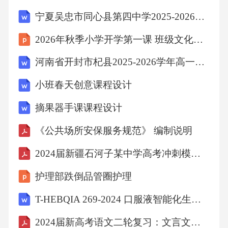
、国标《钢结构用高强度大六角头螺栓、大六
宁夏吴忠市同心县第四中学2025-2026学年第二学期期末教学质量检测七年级英语（含答案）
角螺母、垫圈技术条件》
2026年秋季小学开学第一课 班级文化建设 我们的温馨家园
22(GB/T1231-2006)不得低于管材强度要求。
河南省开封市杞县2025-2026学年高一下学期期末模拟预测地理试卷（含部分解析）
小班春天创意课程设计
、国标《锌锭》（）
摘果器手课课程设计
23GB/T470-2008波纹钢管节和板件内外两面以
《公共场所安保服务规范》 编制说明
及连接件等金属防腐应采用热浸镀锌工艺，也
2024届新疆石河子某中学高考冲刺模拟物理试题含解析
可采用其他金属
护理部跌倒品管圈护理
24、国标《环氧沥青防腐涂料》（GB/T27806-2
T-HEBQIA 269-2024 口服液智能化生产技术规范
011）
2024届新高考语文二轮复习：文言文阅读 刷题练习题4（含答案解析）