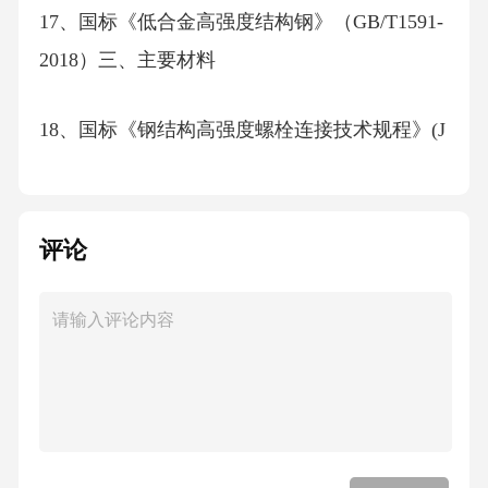
17、国标《低合金高强度结构钢》（GB/T1591-
2018）三、主要材料
18、国标《钢结构高强度螺栓连接技术规程》(J
GJ82-2011)
1、管身波纹波纹钢结构
评论
、国标《钢结构用高强度大六角头螺栓》
19(GB/T1228-2006)波纹钢管节和板件、高强螺
栓连接副、法兰盘、管箍等钢材，质量和性能
应符合现行《冷弯