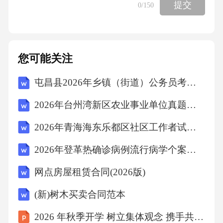
提交
0
/150
20、国标《钢结构用高强度大六角螺母》(GB/T
1229-2006)
您可能关注
波纹钢管》（GB/T34567）、《公路涵洞通道用
波纹钢管（板）》（JTT791）、《公路涵洞设
屯昌县2026年乡镇（街道）公务员考前冲刺试题解析
计
2026年台州湾新区农业事业单位真题（附答案）
2026年青海海东乐都区社区工作者试卷（附答案）
21、国标《钢结构用高强度垫圈》(GB/T1230-2
006)
2026年登革热确诊病例流行病学个案调查报告
网点房屋租赁合同(2026版)
规范》（JTGT3365-02）的相关规定。波纹钢管
(新)树木买卖合同范本
节和板件一般采用Q235或Q355钢制作。紧固件
2026 年秋季开学 树立集体观念 携手共建班集体