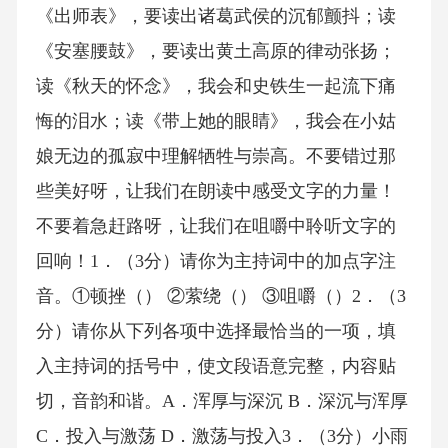
《出师表》，要读出诸葛武侯的沉郁颤抖；读
《安塞腰鼓》，要读出黄土高原的律动张扬；
读《秋天的怀念》，我会和史铁生一起流下痛
悔的泪水；读《带上她的眼睛》，我会在小姑
娘无边的孤寂中理解牺牲与崇高。不要错过那
些美好呀，让我们在朗读中感受文字的力量！
不要着急赶路呀，让我们在咀嚼中聆听文字的
回响！1．（3分）请你为主持词中的加点字注
音。①顿挫（） ②萦绕（） ③咀嚼（）2．（3
分）请你从下列各项中选择最恰当的一项，填
入主持词的括号中，使文段语意完整，内容贴
切，音韵和谐。A．浑厚与深沉 B．深沉与浑厚
C．投入与激荡 D．激荡与投入3．（3分）小雨