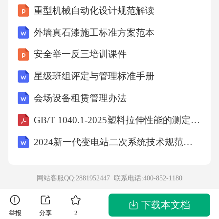
重型机械自动化设计规范解读
剧三队举行歌词朗诵会。光未然朗诵了刚刚完
成的心血之作：“你到过黄河吗？你还记得河上
外墙真石漆施工标准方案范本
的船夫拼着性命和惊涛骇浪搏战的情景吗……”
安全举一反三培训课件
昏暗的煤油灯，挡不住诗人眼中的光芒。四百
星级班组评定与管理标准手册
多行诗句，他一气呵成，高亢的激情深深感染
会场设备租赁管理办法
着在场的每一个人。应邀参会的冼星海，禁不
住起身，激动地说：“我有把握把它谱好！”____
GB/T 1040.1-2025塑料拉伸性能的测定第1部分：总则
________④延安的早春依然寒冷。冼星海的夫
2024新一代变电站二次系统技术规范第1部分：数据通信网关机
人曾在文章中写道：“我们用一小盆炭火取暖，
我有时看他写累了，就煮一点红枣给他吃。那
网站客服QQ:2881952447 联系电话:
400-852-1180
时候延安的木炭还是很缺乏的，夜深人静时，
炭火熄了，窑洞里非常冷，但冼星海的创作热
下载本文档
举报
分享
2