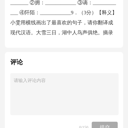
_______ ②拥：____________ ③谪：_________
___ ④阡陌：____________9．（3分）【释义】
小雯用横线画出了最喜欢的句子，请你翻译成
现代汉语。大雪三日，湖中人鸟声俱绝。摘录
三：诗贵得江山之助。王荆公居钟山，每饭
已，必跨驴，一至山中，或舍驴，遍过野人
评论
家，所云：“独寻寒水渡，欲趁夕阳还”，“细数
落花因坐久，缓寻芳草得归迟”也。苏子瞻谪黄
州，布衣芒屦，出入阡陌，每数日，辄一泛舟
江上。晚贬岭外，无一日不游山。故其胸次洒
落，兴会飞舞，妙诣入神。我辈才识远逊古人
若跼蹐【注】一隅何处觅佳句来？（节选自廖
景文《罨画楼诗话》）【注】跼蹐（jújí）：拘
提交
0
/150