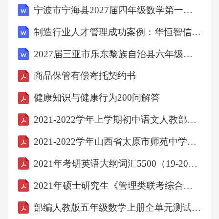
宁波市宁海县2027届四年级数学第一学期期末复习检测模拟试题含解析
黄河的觉醒孙现富①随着壶口瀑布的一声声咆
哮，黄河岸边冰雪融化，春天苏醒，这让人联
制造行业人才管理成功案例：华恒智信破解薪资竞争力不足
想起《黄河大合唱》奏响的情景。在中华民族
2027届三亚市乐东黎族自治县六年级数学第一学期期末预测试题含解析
危难时刻，由光未然作词、冼星海作曲的激昂
商品保管有偿寄托契约书
旋律从这里迸发，吹响了抗敌救亡的号角。五
天时间，四百多行诗句②光未然站在壶口滩
健康知识与健康行为200问解答
头，看红日高照，黄河滚滚，金光迸裂。拉纤
2021-2022学年上学期初中语文人教部编版九年级期中必刷常考题之古诗词赏析
的船夫，喊着高亢的号子，在巨浪与激流中奋
2021-2022学年山西省太原市师苑中学高三（上）第一次月考英语试卷（附答案详解）
勇前行。这一幕深深地震撼了光未然。黄河的
2021年考研英语大纲词汇5500（19-20）考研英语
伟大和厚重、屈辱与抗争、愤怒和觉醒……澎
湃的激情，就像开闸的洪水，一泻千里。五天
2021年硕士研究生《管理类联考综合能力》模拟试题卷四
时间，四百多行诗句，《黄河大合唱》的八首
部编人教版五年级数学上册全单元测试题(参考答案)
歌词就这样诞生了。③1939年3月11日，抗敌演