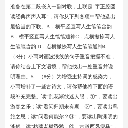
准备在第二段嵌入一副对联，上联是“字正腔圆
读经典声声入耳”，请你从下列各项中帮他选出
最恰当的下联。A．横平竖直写人生笔笔含韵
B．横平竖直写人生笔笔通神C．点横撇捺写人
生笔笔含韵 D．点横撇捺写人生笔笔通神4．
（3分）小雨对画波浪线的句子重音把握不准，
请你结合上下文语境，帮他找出一处重音并说
明理由。5．（8分）为增强主持词的感染力，
小雨增补了一些古诗文，请你帮他将下面的语
段补充完整。读“乱花渐欲迷人眼，①”，要读出
游春之乐；读“君问归期未有期，②”，要读出羁
旅之思；读“问君何能尔？③”，要读出陶渊明的
淡然；读“枯藤老树昏鸦，④，古道西风瘦马”，