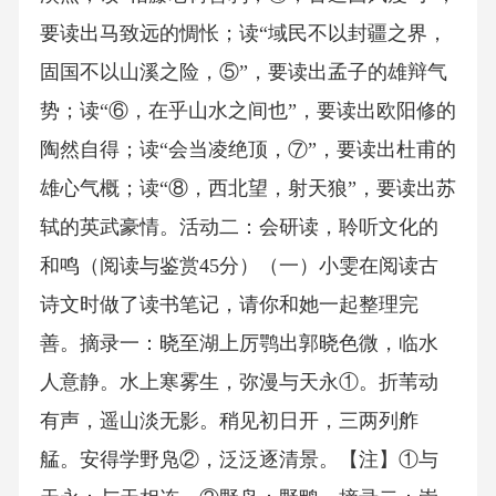
要读出马致远的惆怅；读“域民不以封疆之界，
固国不以山溪之险，⑤”，要读出孟子的雄辩气
势；读“⑥，在乎山水之间也”，要读出欧阳修的
陶然自得；读“会当凌绝顶，⑦”，要读出杜甫的
雄心气概；读“⑧，西北望，射天狼”，要读出苏
轼的英武豪情。活动二：会研读，聆听文化的
和鸣（阅读与鉴赏45分）（一）小雯在阅读古
诗文时做了读书笔记，请你和她一起整理完
善。摘录一：晓至湖上厉鹗出郭晓色微，临水
人意静。水上寒雾生，弥漫与天永①。折苇动
有声，遥山淡无影。稍见初日开，三两列舴
艋。安得学野凫②，泛泛逐清景。【注】①与