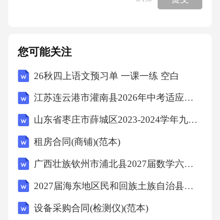
束而不敢放纵。10．（2分）【句读】小雯发现
画波浪线的句子没有断句，请你用“/”标示（限
两处）。我辈才识远逊古人若跼蹐一隅何处觅
您可能关注
佳句来？11．（2分）【理解】下面是小雯对摘
26秋四上语文预习单 一课一练 空白
录三有关内容的概述，你认为不正确的一项是
（）A．王荆公每次到山里，都会丢弃自己的驴
江苏连云港市灌南县2026年中考适应性考试（二）八年级生物试题(文字版含答案)
子。 B．王荆公的不少诗句都描绘了钟山的景
山东省枣庄市薛城区2023-2024学年九年级上学期期末考试历史试题（文字版含答案）
色。C．苏子瞻谪居黄州，是在晚年被贬岭外之
租房合同(商铺)(范本)
前。 D．苏子瞻游历山水，心胸开阔，文采飞
扬。12．（3分）【反思】小雯认为摘录二的内
广西壮族钦州市浦北县2027届数学六上期末质量检测试题含解析
容能证明“江山之助”也适用于写文。你是否认
2027届海东地区民和回族土族自治县四上数学期末复习检测模拟试题含解析
同？请简述理由。（二）小雯邀请你一起编辑
设备采购合同(检测仪)(范本)
班刊，在实践中探究实用类文本的阅读方法。