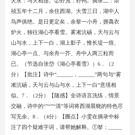
天永：与天相连。②野凫：野鸭。摘录二：崇
祯五年十二月，余住西湖。大雪三日，湖中人
鸟声俱绝。是日更定矣，余拏一小舟，拥毳衣
炉火，独往湖心亭看雪。雾凇沆砀，天与云与
山与水，上下一白，湖上影子，惟长堤一痕、
湖心亭一点、与余舟一芥、舟中人两三粒而
已。（节选自张岱《湖心亭看雪》）6．（2
分）【批注】诗中“______，______”两句与“雾
凇沆砀，天与云与山与水，上下一白”意境相
似。7．（2分）【随感】全诗语言洗练，情景
交融，诗中的“”“”“清”等词将西湖晨晓的特色尽
写无余。8．（4分）【圈点】小雯在摘录中标
注了四个疑难字词，请帮她解释。①拏：_____