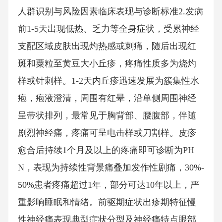
人群识别与风险因素临床表现与诊断标准2.发病
前1-5天出现低热、乏力等全身症状，受累神经
支配区域皮肤出现灼热感或刺痛，随后出现红
斑和粟粒至黄豆大小丘疹，疼痛性质多为烧灼
样或针刺样。1-2天内丘疹迅速发展为簇集性水
疱，疱液澄清，周围有红晕，沿单侧周围神经
呈带状排列，最常见于胸背部、腰腹部，伴随
剧烈神经痛，疼痛可呈电击样或刀割样。皮疹
愈合后持续1个月及以上的疼痛即可诊断为PH
N，表现为持续性背景痛叠加发作性剧痛，30%-
50%患者疼痛超过1年，部分可达10年以上，严
重影响睡眠和情绪。前驱期症状出疹期特征慢
性神经痛表现典型症状分型及神经痛特点眼部