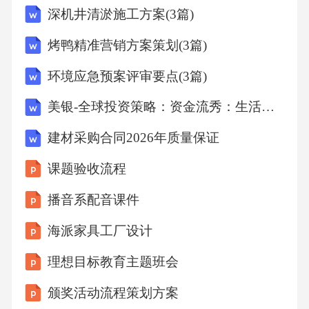
深机井清淤施工方案(3篇)
管理策略创面分阶段处理未破溃水疱外用炉甘
石洗剂或阿昔洛韦乳膏，破溃后湿敷3%硼酸溶
烤鸭精准营销方案策划(3篇)
液预防感染，合并细菌感染时联用莫匹罗星软
环境应急预案评审要点(3篇)
膏，眼部疱疹需专用更昔洛韦凝胶。物理治疗
美银-全球投资策略：资金流秀：生活在原材料世界-The Flow Show：Living in a Material World-20260507
辅助急性期采用氦氖激光消炎镇痛，恢复期超
短波促进神经修复，每日1次连续10天，避免高
建材采购合同2026年质量保证
温刺激导致皮损加重。免疫调节支持重症或反
课题验收流程
复发作者可补充胸腺肽、转移因子增强细胞免
播音系配音课件
疫，联合维生素B1和甲钴胺营养神经，加速感
海派家具工厂设计
觉功能恢复。局部治疗与并发症预防预防与疫
苗接种指南4.疫苗机制与科学循证更新免疫重塑
理想目标教育主题班会
机制：带状疱疹疫苗通过预防病毒再激活，降
颁奖活动流程策划方案
低慢性炎症负担，减少由病毒潜伏引起的持续