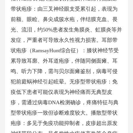
带状疱疹：由三叉神经眼支受累引起，表现为
前额、眼睑、鼻尖成簇水疱，伴结膜充血、畏
光、流泪，约50%患者发生角膜炎、虹膜炎等并
发症，严重者可导致永久性视力损害。耳部带
状疱疹（RamsayHunt综合征）：膝状神经节受
累导致耳廓、外耳道疱疹，伴随同侧面瘫、耳
鸣、听力下降，需与贝尔面瘫鉴别，病毒可侵
犯前庭蜗神经引起眩晕。无疹型带状疱疹：免
疫低下患者可能仅表现为神经痛而无典型皮
疹，需通过病毒DNA检测确诊，疼痛特征与典
型带状疱疹一致但诊断难度较大。播散型带状
疱疹：多见于免疫功能抑制者，皮疹超出原发