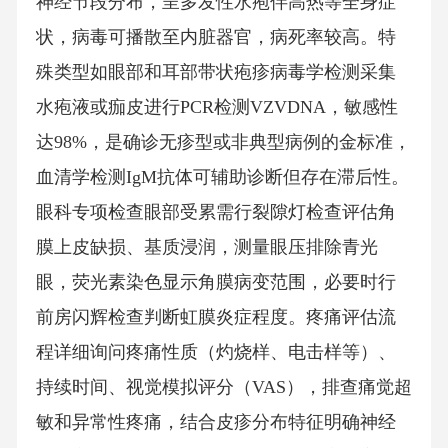
神经节段分布，呈多发性水疱伴高热等全身症
状，病毒可播散至内脏器官，病死率较高。特
殊类型如眼部和耳部带状疱疹病毒学检测采集
水疱液或痂皮进行PCR检测VZVDNA，敏感性
达98%，是确诊无疹型或非典型病例的金标准，
血清学检测IgM抗体可辅助诊断但存在滞后性。
眼科专项检查眼部受累需行裂隙灯检查评估角
膜上皮缺损、基质浸润，测量眼压排除青光
眼，荧光素染色显示角膜病变范围，必要时行
前房闪辉检查判断虹膜炎症程度。疼痛评估流
程详细询问疼痛性质（灼烧样、电击样等）、
持续时间、视觉模拟评分（VAS），排查痛觉超
敏和异常性疼痛，结合皮疹分布特征明确神经