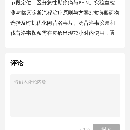
节段定位，区分急性期疼痛与PHN。实验室检
测与临床诊断流程治疗原则与方案3.抗病毒药物
选择及时机优化阿昔洛韦片、泛昔洛韦胶囊和
伐昔洛韦颗粒需在皮疹出现72小时内使用，通
过抑制病毒复制缩短病程，降低后遗神经痛风
险。免疫缺陷患者可能需要延长疗程至10-14
评论
天。早期干预关键抗病毒药物代谢依赖肾脏，
用药期间需定期检测肾功能，避免药物蓄积导
致头痛、恶心等不良反应，老年患者尤其需谨
慎调整剂量。肾功能监测避免与肾毒性药物
（如氨基糖苷类抗生素）联用，合并其他病毒
感染时需评估交叉耐药性，确保治疗方案精准
有效。联合用药禁忌分层镇痛方案轻中度疼痛
提交
0
/150