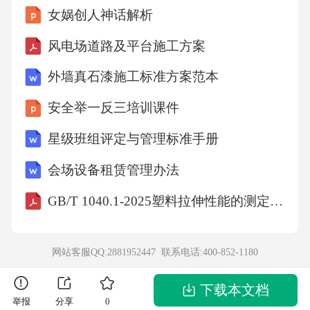
女娲创人神话解析
低度炎症，从而影响"炎性衰老"进程。研究表明
接种后炎症水平显著降低（b=-0.14,p=0.002
风电场道路及平台施工方案
7），这与衰老相关的生物学变化密切相关。表
外墙真石漆施工标准方案范本
观遗传调控：最新研究显示疫苗接种与表观遗
安全举一反三培训课件
传衰老减缓显著相关（b=-0.17,p<0.0001），通
星级班组评定与管理标准手册
过DNA甲基化模式分析发现接种者生物衰老速
度比未接种者慢19%。这种表观遗传时钟（如D
会场设备租赁管理办法
unedinPACE和GrimAge）能更准确预测死亡率
GB/T 1040.1-2025塑料拉伸性能的测定第1部分：总则
及慢性疾病风险。多系统协同效应：疫苗对七
个生物衰老领域产生综合影响，包括改善先天/
网站客服QQ:2881952447 联系电话:
400-852-1180
适应性免疫评分（b=0.09,p=0.0133）、降低神
经退行性变风险，并在接种后3年内对转录组衰
下载本文档
举报
分享
0