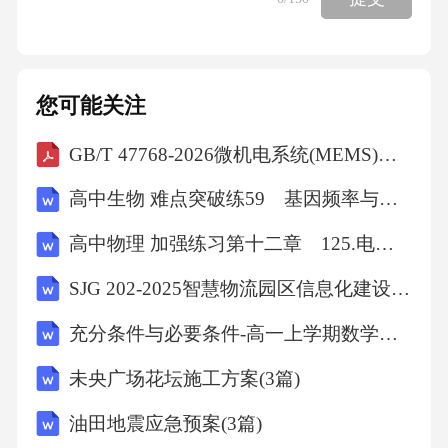
首选对乙酰氨基酚或非甾体抗炎药，中重度疼
痛需联合加巴喷丁、普瑞巴林等神经病理性疼
痛药物，顽固性疼痛可短期使用曲马多或羟考
您可能关注
酮。预防性用药价值疱疹期7天内使用普瑞巴林
GB/T 47768-2026微机电系统(MEMS)技术玻璃浆料键合强度的微型V形试验(MCT)测量方法
可显著降低后遗神经痛发生率，联合钙离子通
道调节剂能改善睡眠和日常活动能力，提升生
高中生物 难点突破练59 基因频率与基因型频率的相关计算
活质量。心理干预支持5-羟色胺再摄取抑制剂
高中物理 加强练习第十二章 125.电磁感应中的线框模型(B)
（如度洛西汀）可缓解灼痛、麻木痛，同时改
SJG 202-2025智慧物流园区信息化建设与管理标准
善焦虑情绪，需注意恶心、口干等副作用，剂
量从30mg/日起始逐步调整。微创技术应用超声
充分条件与必要条件-高一上学期数学课时作业人教版A版（含解析）
引导下神经阻滞或脊髓电刺激适用于药物控制
未央广场花坛施工方案(3篇)
不佳者，通过靶向阻断痛觉传导路径实现长期
油田地震应急预案(3篇)
镇痛，需由疼痛科专业团队操作。神经痛全程