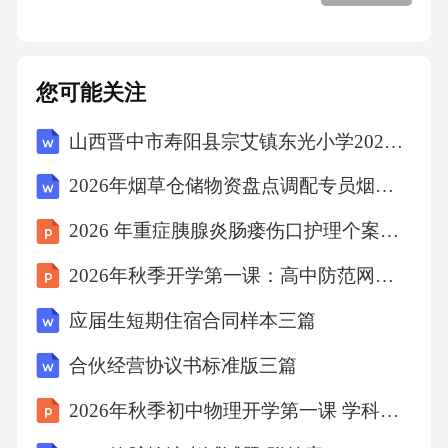
25＋16＝
您可能关注
303×3＝
山西晋中市寿阳县宗艾镇东光小学2025-2026学年第二学期期末学业诊断六年级语文（文字版含答案）
12×2＝
2026年烟草仓储物资盘点调配专员烟草公司招聘考试笔试试题（含答案）
470＋70＝
2026 年重症胰腺炎肠瘘伤口护理个案分享
2026年秋季开学第一课：高中防范网络诈骗
64×0＝
应届生短期住宿合同样本三篇
25×8＝
合伙经营协议书标准版三篇
72×6＝
2026年秋季初中物理开学第一课 学科学习方法与策略教案