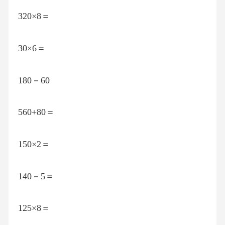
320×8＝
30×6＝
180－60
560+80＝
150×2＝
140－5＝
125×8＝