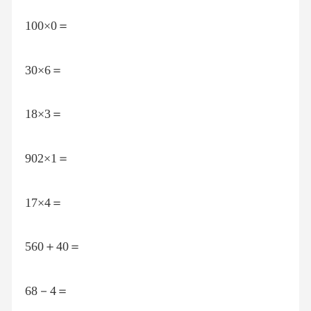
100×0＝
30×6＝
18×3＝
902×1＝
17×4＝
560＋40＝
68－4＝