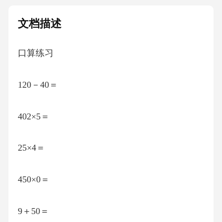
文档描述
口算练习
120－40＝
402×5＝
25×4＝
450×0＝
9＋50＝