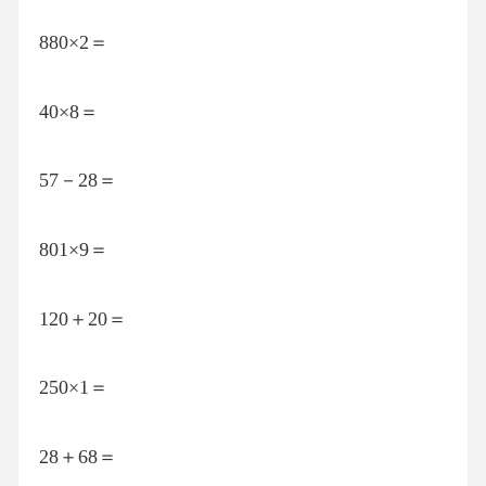
880×2＝
40×8＝
57－28＝
801×9＝
120＋20＝
250×1＝
28＋68＝