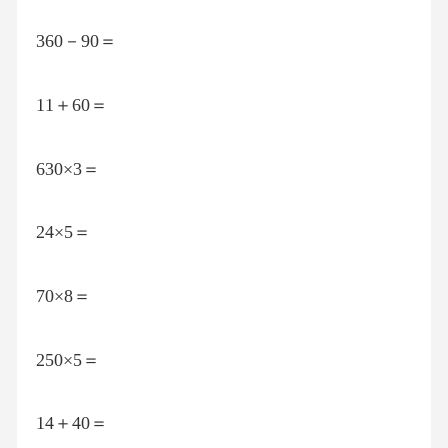
360－90＝
11＋60＝
630×3＝
24×5＝
70×8＝
250×5＝
14＋40＝