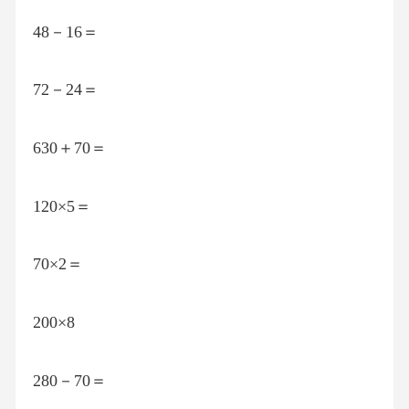
48－16＝
72－24＝
630＋70＝
120×5＝
70×2＝
200×8
280－70＝