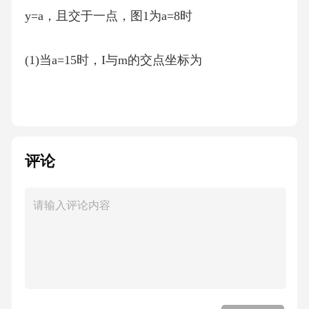
y=a，且交于一点，图1为a=8时
(1)当a=15时，I与m的交点坐标为
(2)视窗的大小不变，但其可视范围可以变化，
且变化前后原点。始终在视窗中心.例如，为
评论
在视窗中看到(1)中的交点，可将图1中坐标系的
单位长度变为原来的!，其可视范围就由
-15<%<15及一10<y<10变成了一30<x<30及一20
<y<20(如图2).当a=-1.2
和a=-1.5时，I与m的交点分别是点A和B,为能看