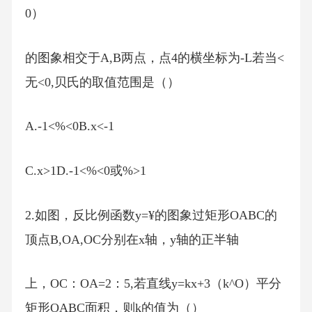
0）
的图象相交于A,B两点，点4的横坐标为-L若当<
无<0,贝氏的取值范围是（）
A.-1<%<0B.x<-1
C.x>1D.-1<%<0或%>1
2.如图，反比例函数y=¥的图象过矩形OABC的
顶点B,OA,OC分别在x轴，y轴的正半轴
上，OC：OA=2：5,若直线y=kx+3（k^O）平分
矩形OABC面积，则k的值为（）