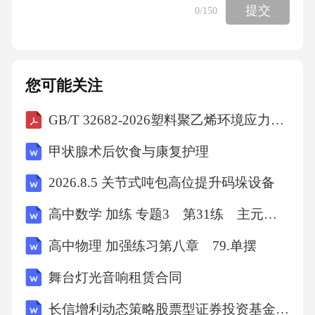
提交
0
/150
到小在A和B之间的一整段图
象，需要将图1中坐标系的单位长度至少变为原
您可能关注
来的葭则整数k=.
GB/T 32682-2026塑料聚乙烯环境应力开裂(ESC)的测定全缺口蠕变试验(FNCT)
12.如图，点A在反比例函数y="(x<0,kj<0)的图象
甲状腺术后饮食与康复护理
上，点B,C在反比例函数y="(x>
2026.8.5 关节式吨包高位提升码垛设备
Xx
高中数学 加练 专题3 第31练 主元变换
高中物理 加强练习第八章 79.单摆
0,k2>0)的图象上，AB〃x轴，CDLx轴于点D,交
AB于点E.若△ABC与△DBC的面积之差
舞台灯光音响租赁合同
长信增利动态策略股票型证券投资基金基金合同