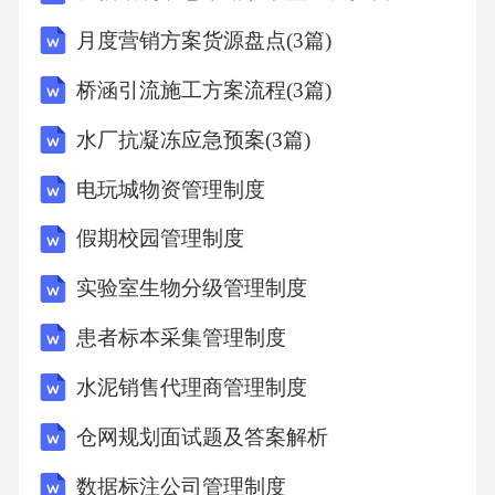
为3,靠则由的值为
月度营销方案货源盘点(3篇)
DE3-------------
桥涵引流施工方案流程(3篇)
水厂抗凝冻应急预案(3篇)
13.如图，直线y=2%+4与y轴交于点4与久轴交于
电玩城物资管理制度
点E,点B(a,6)在直线上，团ABCD的顶点。在X
假期校园管理制度
轴上，反比例函数y=§(x>0)的图象经过点B、C
实验室生物分级管理制度
(m,2),则团ABC。的面积是
患者标本采集管理制度
1
水泥销售代理商管理制度
仓网规划面试题及答案解析
14.反比例函数y=(的图象经过4C两点，A20B为
等腰三角形,CB1%轴且△ABC的面积为2,
数据标注公司管理制度