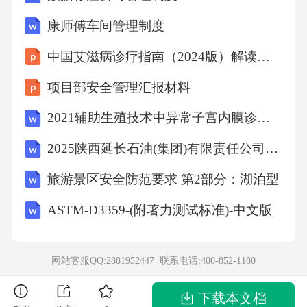
康师傅车间管理制度
则k的值为________.
中国艾滋病诊疗指南（2024版）解读课件
15.设函数y=x—2与丫=等的图像的交点坐标为l
项目部安全管理汇报材料
(m,n),则强+与的值为____________.
2021辅助生殖技术中异常子宫内膜诊疗的中国专家共识(全文)
16.如图，点4在反比例函数y=](x<0)的图象上,过
2025陕西延长石油(集团)有限责任公司科技人才招聘116人笔试备考试题及答案解析
点4作ABIIy轴，点C在y轴正半轴上，若A
旅游景区安全防范要求 第2部分：湖泊型
ASTM-D3359-(附著力测试标准)-中文版
ABC的面积为则k的值为________.
4
网站客服QQ:2881952447 联系电话:
400-852-1180
下载本文档
17.如图，点A,B在反比例函数y=](k〉0,久〉0)的