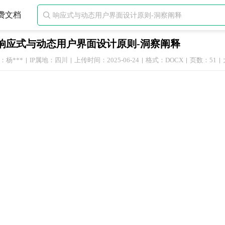
费文档

响应式与动态用户界面设计原则-洞察阐释
：杨***
IP属地：四川
上传时间：2025-06-24
格式：DOCX
页数：51