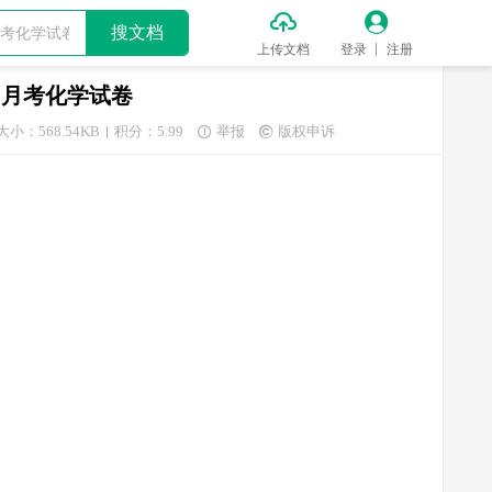


搜文档
上传文档
登录
注册
6月月考化学试卷
大小：568.54KB
积分：5.99
举报
版权申诉

