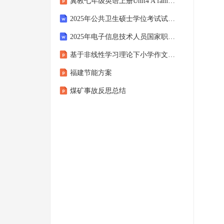
冀教七年级英语上册Unit4 A family picnic《合作探究一》课件
2025年公共卫生硕士学位考试试卷及答案
2025年电子信息技术人员国家职业资格等级鉴定试卷及答案
基于非线性学习理论下小学作文教学研究方案
福建节能方案
煤矿事故反思总结