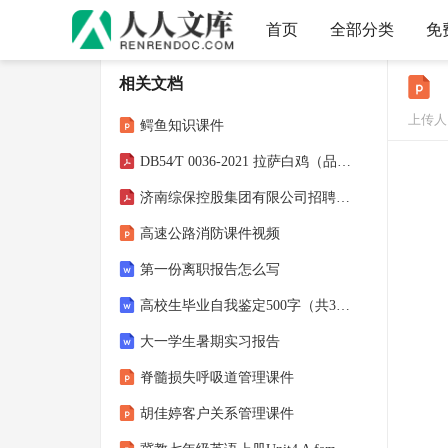
首页
全部分类
免
相关文档
上传人
鳄鱼知识课件
DB54∕T 0036-2021 拉萨白鸡（品种群）养殖技术规范
济南综保控股集团有限公司招聘笔试题库2025
高速公路消防课件视频
第一份离职报告怎么写
高校生毕业自我鉴定500字（共3篇）
大一学生暑期实习报告
脊髓损失呼吸道管理课件
胡佳婷客户关系管理课件