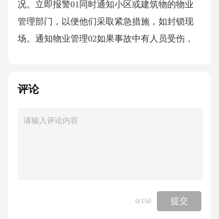
况。立即报警01同时通知小区或建筑物的物业
管理部门，以便他们采取紧急措施，如封锁现
场。通知物业管理02如果事故中有人员受伤，
应尽快联系受伤者的家属或紧急联系人，告知
事故情况。联系受伤者家属03在等待救援和警
评论
方到来的同时，应尽量保护现场，避免破坏可
能的证据，如监控录像等。保留现场证据04事
故调查与记录事故发生后，立即封锁现场，收
集可能的物证，如坠落物体的碎片，以备后续
调查分析。01询问现场目击者，记录他们的观
察和陈述，这些信息对于还原事故经过至关重
要。02对受害者进行初步伤情评估，并记录详
提交
0
/150
细情况，为后续医疗救治和责任认定提供依