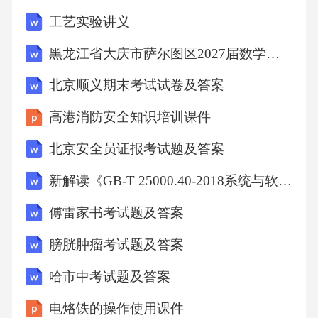
坠物事件，一块玻璃从大厦坠落，幸运的是未
工艺实验讲义
造成人员伤亡。事故原因剖析01不当维护导致
黑龙江省大庆市萨尔图区2027届数学六年级第一学期期末质量检测试题含解析
物品坠落例如，某建筑外墙瓷砖因年久失修脱
北京顺义期末考试试卷及答案
落，造成行人受伤，凸显了定期维护的重要
性。02恶劣天气引发坠物强风暴雨等极端天气
高港消防安全知识培训课件
条件下，未固定好的广告牌、花盆等物品可能
北京安全员证报考试题及答案
坠落，酿成事故。03人为疏忽造成危险施工人
新解读《GB-T 25000.40-2018系统与软件工程 系统与软件质量要求和评价（SQuaRE）第40部分：评价过程》
员未妥善固定工具或材料，导致物品从高空坠
傅雷家书考试题及答案
落，对下方人员构成威胁。防范措施的改进对
建筑物及其附属设施进行定期检查和维护，及
膀胱肿瘤考试题及答案
时修复破损或松动的部分，预防坠物发生。在
哈市中考试题及答案
建筑物的阳台、窗户等易发生坠物的区域安装
电烙铁的操作使用课件
防护网，有效防止物品坠落。通过定期的安全