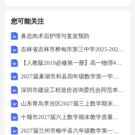
据。03根据收集的信息和证据，撰写详细的事
故报告，包括事故原因、过程、结果及建议措
您可能关注
施。04现场保护与证据收集目击者询问与记录
鼻息肉术后护理与复发预防
受害者伤情评估事故报告撰写高空坠物案例分
析05国内外典型事故上海高层住宅坠物事件201
吉林省吉林市桦甸市第三中学2025-2026学年第二学期八年级期末英语试题（文字版含答案）
9年，上海一高层住宅发生坠物事故，一块玻璃
【人教版2019必修第一册】高一物理4自由落体运动（教学设计）教案
从高空坠落，导致楼下行人受伤。0102纽约帝
2027届巢湖市和县四年级数学第一学期期末检测模拟试题含解析
国大厦坠物事故1946年，纽约帝国大厦发生一
起坠物事故，一块金属片从高空坠落，造成一
深圳市建设工程造价咨询委托合同范本(范本)
名行人死亡。03深圳儿童公园坠物事件2018
山东青岛李沧区2027届三上数学期末复习检测试题含解析
年，深圳儿童公园内发生一起坠物事件，一块
十堰市2027届六上数学期末教学质量检测试题含解析
石头从高处坠落，砸伤一名儿童头部。04伦敦
2027届兰州市榆中县六年级数学第一学期期末学业水平测试试题含解析
碎片大厦坠物事件2013年，伦敦碎片大厦发生