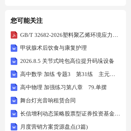
救援人员及时疏散，避免了人员伤亡。那一
刻，我深感科技赋能带来的温度与力量。4.机械
您可能关注
设备智能化管理机械设备是施工现场的重要生
GB/T 32682-2026塑料聚乙烯环境应力开裂(ESC)的测定全缺口蠕变试验(FNCT)
产力。智慧工地通过设备联网，实时监控机械
的运行状态、维护周期和使用效率，实现远程
甲状腺术后饮食与康复护理
控制和故障预警。亲眼见证过一台大型挖掘机
2026.8.5 关节式吨包高位提升码垛设备
因智能监测及时发现液压系统泄漏，避免了设
高中数学 加练 专题3 第31练 主元变换
备严重损坏和长时间停工，这样的技术让我深
刻理解预防保养的重要性，也增强了对智慧工
高中物理 加强练习第八章 79.单摆
地技术可靠性的信心。三、实施细节与经验总
舞台灯光音响租赁合同
结1.人员培训与文化建设智慧工地的技术推行，
长信增利动态策略股票型证券投资基金基金合同
离不开人员的认知和支持。多次实践让我认识
月度营销方案货源盘点(3篇)
到，技术培训要结合现场实际，采用案例教学