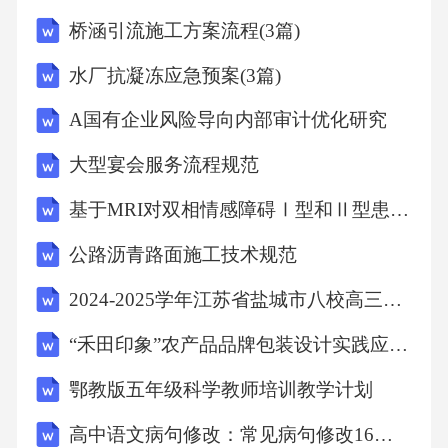
和模拟演练，让工人理解技术背后的安全意义
桥涵引流施工方案流程(3篇)
和便利价值。在一次培训中，我亲自带领工人
水厂抗凝冻应急预案(3篇)
通过模拟平台体验智能监控预警流程，看到他
A国有企业风险导向内部审计优化研究
们从疑惑到认可，甚至主动提出改进建议，感
受到技术与人心的真正结合。2.数据管理与应用
大型宴会服务流程规范
智慧工地产生大量数据，如何有效管理和利
基于MRI对双相情感障碍Ⅰ型和Ⅱ型患者大脑皮层形态学及脑血流灌注的差异研究
用，是提升项目管理水平的关键。我所在项目
公路沥青路面施工技术规范
组专门设立了数据分析岗位，定期对数据进行
2024-2025学年江苏省盐城市八校高三上学期开学地理试题（解析版）
整理和趋势分析，辅助决策。通过数据发现施
工瓶颈和风险点，及时调整施工方案，比如调
“禾田印象”农产品品牌包装设计实践应用研究
整班组作业时间、优化物料供应计划，使得项
鄂教版五年级科学教师培训教学计划
目进度更加稳健，安全事故逐年下降。3.持续改
高中语文病句修改：常见病句修改16条规律
进与技术升级智慧工地不是一蹴而就的成果，