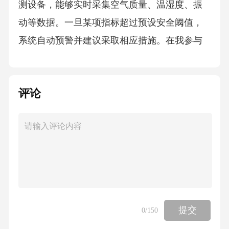
测设备，能够实时采集空气质量、温湿度、振
动等数据。一旦某项指标超过预设安全阈值，
系统自动预警并建议采取相应措施。在我参与
的隧道开挖项目中，环境监测系统帮助我们及
时发现了有害气体聚集的情况，避免了可能发
评论
生的窒息事故。通过调整通风设备和施工节
奏，保障了工人安全，也避免了停工造成的巨
大经济损失。3.人员定位与管理人员定位是智慧
工地提升安全管理的重要手段。通过佩戴智能
标签，实现对现场人员的实时定位和轨迹追
踪，极大提高了应急响应速度和安全监管效
率。有一次暴雨突袭工地，智能定位系统帮助
提交
0
/150
我们迅速锁定仍在危险区域的工人位置，指挥