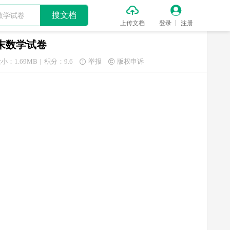


搜文档
上传文档
登录
注册
期末数学试卷
小：1.69MB
积分：9.6
举报
版权申诉

