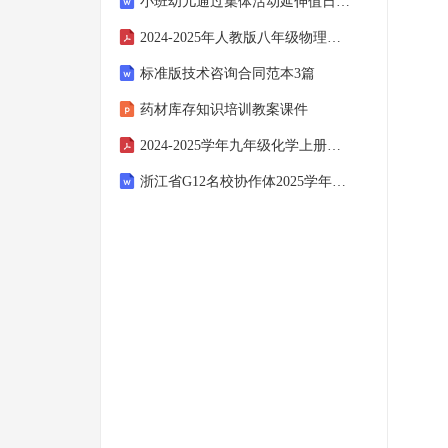
小班幼儿通过集体活动延伸值日生工作
2024-2025年人教版八年级物理下学期期末综合复习练习卷（三）
标准版技术咨询合同范本3篇
药材库存知识培训教案课件
2024-2025学年九年级化学上册（人教版）化学实验与科学探究（第2课时）分层作业（解析版）
浙江省G12名校协作体2025学年第一学期9月高三上学期开学联考语文试卷