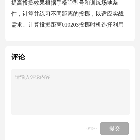
提高投掷效果根据手榴弹型号和训练场地条
件，计算并练习不同距离的投掷，以适应实战
需求。计算投掷距离010203投掷时机选择利用
掩体接近识别目标距离0103在接近目标时，利
用掩体减少暴露时间，选择最佳时机快速投掷
评论
手榴弹以确保安全。根据目标距离选择合适的
投掷时机，确保手榴弹能准确落在预定区域。0
2风向和风速会影响手榴弹的落点，选择投掷时
机时需考虑这些因素以提高命中率。观察风向
风速实战应用案例PARTFIVE战术应用分析在实
战中，利用82-2手榴弹进行攻防转换，有效压制
敌方火力，为进攻创造机会。攻防转换战术01
提交
0
/150
在城市巷战中，82-2手榴弹的短距离杀伤力成为