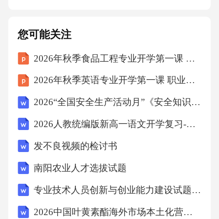
清除敌方据点的有力武器。城市巷战应用02成
功案例分享01城市反恐行动在某城市反恐行动
您可能关注
中，82-2手榴弹成功击退武装分子，保护了无辜
2026年秋季食品工程专业开学第一课 专业精神与文化传承讲座方案
市民的安全。02山地反游击战在山地反游击战
中，82-2手榴弹被有效利用，为部队提供了火力
2026年秋季英语专业开学第一课 职业发展前景分析
支援，成功击退敌方伏击。03救援被困人员在
2026“全国安全生产活动月”《安全知识》考试题库与答案
一次救援行动中，82-2手榴弹被用来清除障碍，
2026人教统编版新高一语文开学复习-散文
成功救出被建筑物倒塌困住的人员。常见错误
总结未考虑周围环境因素，如风向、障碍物
发不良视频的检讨书
等，可能导致手榴弹效果不佳或误伤友军。错
南阳农业人才选拔试题
误的引信操作，如提前或延迟引爆，会直接影
专业技术人员创新与创业能力建设试题(附答案)
响手榴弹的使用效果和士兵安全。在实战中，
2026中国叶黄素酯海外市场本土化营销策略与文化适应研究报告
错误的投掷姿势可能导致手榴弹反弹或偏离目