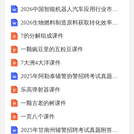
标，增加自身危险。错误的投掷姿势不恰当的
2026中国智能机器人汽车应用行业市场深度调研及发展趋势和前景预测研究报告
引信操作忽视周围环境维护与保养PARTSIX日
2026生物燃料制造原料获取转化效率市场接受度行业竞争格局发展前景投资规划报告
常维护要点确保手榴弹引信处于良好状态，无
7的分解组成课件
锈蚀或损坏，以保证其可靠性和安全性。定期
检查引信01020304使用专用清洁工具和无腐蚀
一颗豌豆里的五粒豆课件
性清洁剂，定期清除弹体表面的污垢和锈迹，
7大洲4大洋课件
防止腐蚀。清洁弹体表面手榴弹应存放在干
2025年阿勒泰辅警协警招聘考试真题有完整答案详解
燥、通风良好的环境中，避免高温、潮湿导致
乐高弹射器课件
的性能下降。储存环境控制在搬运和储存过程
中，应避免手榴弹受到剧烈撞击或跌落，防止
一颗古老的树课件
意外引爆。避免剧烈碰撞存储条件要求82-2手榴
一页八个课件
弹应储存在-20℃至+50℃的温度范围内，避免因
2025年甘南州辅警招聘考试真题附答案详解（培优a卷）
极端温度导致性能下降。适宜的温度范围储存