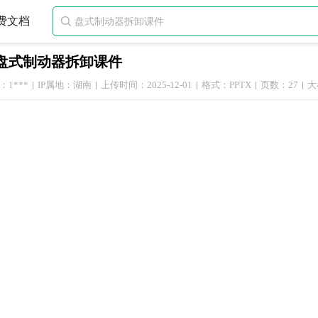
费文档

盘式制动器拆卸课件
1***
IP属地：湖南
上传时间：2025-12-01
格式：PPTX
页数：27
大