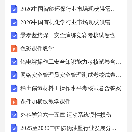
坡口形式（如V型、U型、X型）。坡口应平
2026中国智能环保行业市场现状供需评估投资规划分析研究报告
整、光滑，角度准确，钝边和间隙符合焊接规
2026中国有机化学行业市场现状供需分析及投资评估规划分析研究报告
范。通常使用坡口机或角磨机进行加工。清
景泰蓝烧焊工安全演练竞赛考核试卷含答案
洁：切割和坡口加工完成后，必须彻底清除管
端的毛刺、氧化铁和油污，确保焊接质量。3.2
色彩课件教学
预组装在地面按设计的管段长度进行预组装，
铝电解操作工安全知识能力考核试卷含答案
调整各管件的角度和位置，确保其符合设计要
网络安全管理员安全管理测试考核试卷含答案
求。预组装完成后，进行编号，以便在隧道内
稀土储氢材料工操作水平考核试卷含答案
按顺序安装。四、隧道内管道安装施工4.1测量
放线与支架安装测量放线：根据设计图纸，在
课件加横线教学课件
隧道岩壁上精确放出管道的中心线和支架的安
外科学第六十五章 运动系统慢性损伤
装位置线。支架制作与安装：支架的形式（如
2025至2030中国防伪油墨行业发展分析及市场发展趋势分析与未来投资战略咨询研究报告
固定支架、滑动支架、导向支架）应根据管道