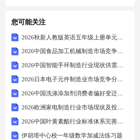
水分进入。阀门、法兰等精密部件应妥善包
装，避免磕碰和锈蚀。易损、易受潮的材料
您可能关注
（如垫片、保温材料）应存放在专用仓库内。
2026秋新人教版英语五年级上册单元一Unit 1 Different friends测试卷-基础卷附答案（文档中已插入听力音频）
先进先出：遵循先进先出的原则，防止材料长
期积压导致性能下降。三、管道的加工与预制
2026中国食品加工机械制造市场竞争格局现状分析投资评估规划报告
在条件允许的情况下，应尽量在地面加工厂进
2026中国智能手环制造行业现状供需分析及投资评估潜力规划分析研究报告
行管道的切割、坡口加工和预组装，以提高效
2026日本电子元件制造业市场竞争分析行业发展特点及投资评估
率和质量。3.1切割与坡口加工切割方式：根据
管材厚度和材质，可选用机械切割（如锯床、
2026中国洗涤添加剂消费者偏好变迁与产品创新方向
切管机）、等离子切割或氧乙炔切割。对于不
2026欧洲家电制造行业市场现状及投资预评估分析策略研究
锈钢等特殊材质，应优先采用机械切割或等离
2026中国叶黄素酯行业标准体系完善与质量监控研究报告
子切割，以避免碳污染。坡口加工：根据焊接
伊胡塔中心校一年级数学加减法练习题
工艺要求（如对接焊、角焊），加工出合适的