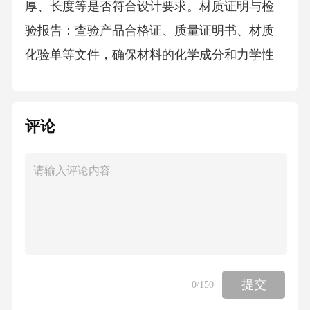
厚、长度等是否符合设计要求。材质证明与检
验报告：查验产品合格证、质量证明书、材质
化验单等文件，确保材料的化学成分和力学性
能达标。阀门试压：对关键阀门进行抽样或全
数的水压试验和气密性试验，确保其密封性
评论
能。光谱分析：对重要部位的管材和焊接材料
进行光谱分析，验证其材质是否符合要求，防
止错用材料。2.2材料存放场地选择：应选择干
燥、通风、远离火源和热源的室内或有良好遮
蔽的场地存放。在高原地区，尤其要注意防
风、防雪、防冻。分类存放：不同规格、材质
的管道和管件应分类堆放，并做好明显标识。
提交
0
/150
防护措施：钢管端部应进行封闭，防止灰尘、