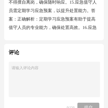
不得擅自离岗，确保随时响应。15.应急值守人
员需定期学习应急预案，以提升处置能力。答
案：正确解析：定期学习应急预案有助于提高
值守人员的专业能力，确保处置高效。16.应急
值守期间，值守人员可以与外界随意联系，保
持社交状态。答案：错误解析：应急值守期间
评论
需保持专注，避免因社交分散注意力，影响事
件处置。17.应急值守人员需具备跨部门协调能
力，以整合应急资源。答案：正确解析：应急
处置往往涉及多个部门，值守人员需具备协调
能力，确保资源高效利用。18.应急值守期间，
值守人员可以擅自发布未经核实的信息。答
案：错误解析：信息发布需严格审核，未经核
提交
0
/150