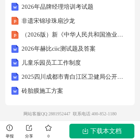
2026年品牌经理培训考试题
保信息同步；-协调应急物资、人员等资源；-记
录协调过程，便于后续复盘。25.简述应急值守
非遗宋锦珍珠扇沙龙
人员如何提升自身应急处置能力？答案：-定期
（2026版）新《中华人民共和国渔业法》核心要点解读培训
学习应急预案，熟悉处置流程；-参与应急演
2026年赫比ciic测试题及答案
练，积累实战经验；-加强跨部门交流，了解其
儿童乐园员工工作制度
他领域知识；-提升沟通协调能力，确保信息畅
通；-关注行业动态，学习最新技术手段。五、
2025四川成都市青白江区卫健局公开招募医疗卫生辅助岗人员48人笔试历年典型考题及考点剖析附带答案详解试卷2套
论述题（每题10分，共2题）26.结合实际，论述
砖胎膜施工方案
应急值守人员在突发事件处置中的关键作用。
答案：-信息枢纽：应急值守人员是信息传递的
网站客服QQ:2881952447 联系电话:
400-852-1180
核心，需及时接报、核实、上报，确保信息准
确高效；-协调枢纽：负责协调跨部门资源，整
下载本文档
举报
分享
0