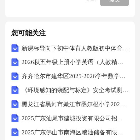
实的信息不得擅自发布，避免误导公众。19.应
急值守人员需保持通讯设备畅通，确保24小时
在线。答案：正确解析：应急值守的核心要求
您可能关注
是随时响应，通讯设备必须保持畅通。20.应急
新课标导向下初中体育人教版初中体育与健康第三章《足球》教学设计
值守期间，值守人员可以记录个人情绪或主观
判断，无需客观记录。答案：错误解析：值守
2026秋五年级上册小学英语（人教精通版三起）教学计划
日志需客观记录事件经过及处置措施，个人情
齐齐哈尔市建华区2025-2026学年数学三年级下学期期末复习检测试题（含答案解析）
绪或主观判断不属于记录范畴。四、简答题
《环境感知的装配与标定》安全考试测试卷及答案
（每题5分，共5题）21.简述应急值守人员在值
守期间的主要职责。答案：-24小时在岗，保持
黑龙江省黑河市嫩江市墨尔根小学2025届数学三年级下学期期中预测试题（含解析）
通讯畅通；-及时接报、核实、上报突发事件信
2025广东汕尾市建城投资有限公司招聘7人笔试历年典型考点题库附带答案详解
息；-协调跨部门应急资源，协助处置；-记录值
2025广东佛山市南海区粮油储备有限公司招聘及笔试安排笔试历年典型考点题库附带答案详解
守日志，确保信息完整；-学习应急预案，提升