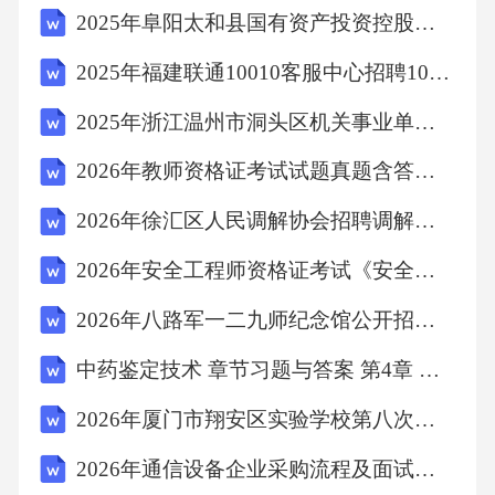
2025年阜阳太和县国有资产投资控股集团下属子公司招聘24人笔试历年备考题库附带答案详解
处置能力。22.如何避免应急值守期间因疲劳导
致决策失误？答案：-合理安排轮岗，避免单人
2025年福建联通10010客服中心招聘100人笔试历年典型考点题库附带答案详解
连续值守过长；-保持充足睡眠，避免过度疲
2025年浙江温州市洞头区机关事业单位（国企）第三期招聘编外用工20人笔试历年常考点试题专练附带答案详解
劳；-定期短暂休息，调整状态；-提前准备提神
2026年教师资格证考试试题真题含答案解析
饮品或食品，保持清醒；-加强团队协作，互相
提醒。23.应急值守人员在发布信息时应注意哪
2026年徐汇区人民调解协会招聘调解秘书备考题库及答案详解1套
些原则？答案：-信息准确，避免失实报道；-全
2026年安全工程师资格证考试《安全生产法及相关法律知识》过关练习试题及答案
程透明，及时更新进展；-保守秘密，涉及敏感
2026年八路军一二九师纪念馆公开招聘劳务派遣人员备考题库及答案详解参考
信息需经批准；-统一口径，避免多头发布；-关
中药鉴定技术 章节习题与答案 第4章 皮类中药 目标测验与答案
注舆情，及时回应关切。24.在应对突发事件
时，应急值守人员如何协调跨部门资源？答
2026年厦门市翔安区实验学校第八次公开招聘非在编合同教师备考题库及答案详解1套
案：-根据事件性质，确定牵头部门；-逐级上
2026年通信设备企业采购流程及面试题集
报，争取上级支持；-保持与相关部门沟通，确