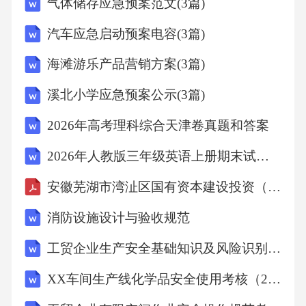
气体储存应急预案范文(3篇)
反之不一定成立，故为必要不充分条件。
汽车应急启动预案电容(3篇)
3.函数f(x)=1x的定义域为所有实数x不等于0，故
海滩游乐产品营销方案(3篇)
选B。
溪北小学应急预案公示(3篇)
4.sin(0)=0，故选A。
2026年高考理科综合天津卷真题和答案
2026年人教版三年级英语上册期末试题库（附含参考答案）
5.若sin(θ)=12，则θ的正弦值对应的角度在第一
象限为π6，第二象限为5π6，故取值范围为[π6+2
安徽芜湖市湾沚区国有资本建设投资（集团）有限公司及其子公司招聘笔试题库2026
kπ,5π6+2kπ]，k∈Z第Ⅱ卷非选择题答案：
消防设施设计与验收规范
工贸企业生产安全基础知识及风险识别考核（XXXX年XX月）
13.4
XX车间生产线化学品安全使用考核（2024年9月）
14.18