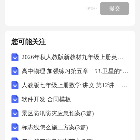
提交
0
/150
9.A
10.C
您可能关注
11.A
2026年秋人教版新教材九年级上册英语Unit 7单元测试A卷（含答案）
12.A解析：
高中物理 加强练习第五章 53.卫星的“追及相遇”问题
人教版七年级上册数学 讲义 第12讲 一元一次方程的实际应用讲义+练习（学生版）
1.集合B包含所有自然数小于5，即{1,2,3,4}，故
软件开发-合同模板
A∩B={1,2,3,4}，元素个数为4。
景区防汛防灾应急预案(3篇)
2.若x是方程2x2−8x+6=0的解，则2x2−8x+6=0，
标志线怎么施工方案(3篇)
化简为x2−4x+3=0，即x是方程x2−4x+3=0的解，