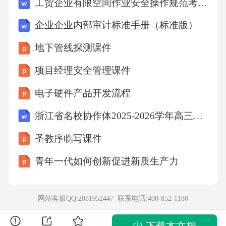
工贸企业有限空间作业安全操作规范考核（2024年3月）
15.2
企业企业内部审计标准手册（标准版）
地下管线探测课件
16.(1,解析：
项目经理安全管理课件
13.方程3x+2=14，解得x=123=4。
电子硬件产品开发流程
浙江省名校协作体2025-2026学年高三上学期返校适应性考试历史试题（1月卷）-1
14.等比数列通项公式为an=a1×rn−1，代入得a5=
圣教序临写课件
1三、解答题答案：
青年一代如何创新促进新质生产力
17.7
网站客服QQ:2881952447 联系电话:
400-852-1180
18.an=2n+1