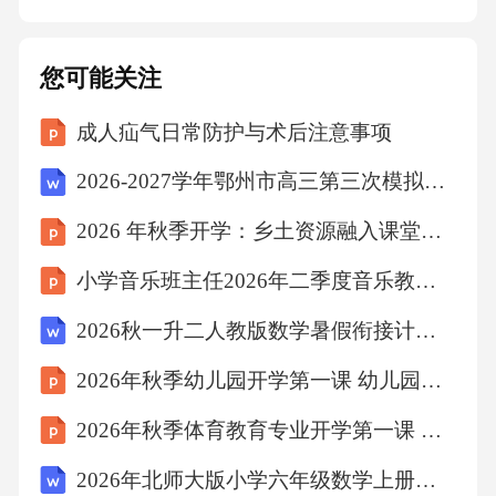
准《管道输水灌溉工程技术规范》GB/T20203的
规定。线路等，经过多方案技术经济比较确
您可能关注
定。改建或扩建的渠道防渗工程，应复核原有
成人疝气日常防护与术后注意事项
工程布局，对不合理的渠系进行调整；新建渠
系应经过多方案技术经济比较确定。渠(管)网应
2026-2027学年鄂州市高三第三次模拟考试物理试卷（含答案解析）
避开特殊土地基和可能产生滑坡或受山洪威胁
2026 年秋季开学：乡土资源融入课堂教学培训
的地带。3.1.6规划成果应包括规划报告、估算
小学音乐班主任2026年二季度音乐教学班级美育总结
书及规划布置图。灌溉面积大于或等于333hm²
的工程规划布置宜绘制在1/5000~1/10000的地形
2026秋一升二人教版数学暑假衔接计算专项练习（含答案）
图上，面积小于333hm²的工程规划布置宜绘制
2026年秋季幼儿园开学第一课 幼儿园里真有趣
在1/2000～1/5000的地形图上。3.2.1工程设计应
2026年秋季体育教育专业开学第一课 学术规范与科研入门教学设计
在批准的规划或可行性研究报告基础上，进行
2026年北师大版小学六年级数学上册课时《分数的简便运算》教案
补充调查、勘察，取得可靠的基本资料；应说