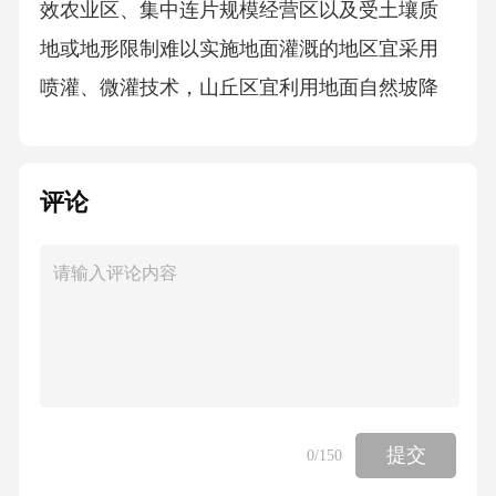
效农业区、集中连片规模经营区以及受土壤质
地或地形限制难以实施地面灌溉的地区宜采用
喷灌、微灌技术，山丘区宜利用地面自然坡降
发展自压喷灌、微灌技术；4以雨水集蓄工程为
水源的地区宜采用微灌技术。3.1.4水资源平衡
评论
分析应符合实施最严格水资源管理制度的要
求，应根据水资源可利用量，优化节水灌溉技
术措施，提出符合灌溉设计保证率的需水量，
并应实现供需平衡。水资源不平衡地区，应采
取调整灌溉方式及规模、调整种植结构、压缩
灌溉面积等措施。灌溉设计保证率应符合现行
国家标准《灌溉与排水工程设计规范》GB50288
提交
0
/150
的规定，管道输水灌溉工程应符合现行国家标