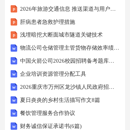
明节水灌溉工程设计依据的主要技术标准和相
2026年旅游交通信息 推送渠道与用户偏好整合匹配
关文件，明确节水灌溉工程等别、各建筑物级
肝病患者急救护理措施
别。3.2.2工程设计应对规划报告的水资源平衡
浅埋暗挖大断面城市隧道关键技术
分析成果进行复核，明确灌溉设计标准、作物
灌溉制度，核定灌溉设计保证率条件下的灌溉
物流公司仓储管理主管货物存储效率绩效考核表
用水量，确定工程建设范围和规模。3.2.3工程
中国火箭公司2026校园招聘备考题库及一套答案详解
设计应在技术方案比较的基础上，确定工程总
企业培训资源管理分配工具
体布置方案和主要工程建设内容。3.2.4节水灌
2026重庆市万州区龙沙镇人民政府招聘非全日制公益性岗位1人备考题库及参考答案详解
溉工程设计应包括水源工程、首部枢纽、输配
水渠(管)网、田间工程以及各类辅助工程设计。
夏日炎炎的乡村生活描写作文8篇
3.2.5节水灌溉工程设计应符合下列规定：1工程
餐饮管理服务合作协议
设计应对批准的工程规模范围内的所有单项工
财务诚信保证承诺书(6篇)
程进行全面设计；2水源工程设计应对水量进行