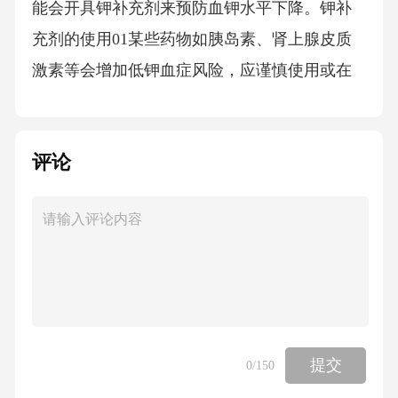
能会开具钾补充剂来预防血钾水平下降。钾补
充剂的使用01某些药物如胰岛素、肾上腺皮质
激素等会增加低钾血症风险，应谨慎使用或在
医生指导下使用。避免使用某些药物02定期监
测血钾水平，特别是在高风险患者中，可以及
评论
时发现并调整药物治疗方案，预防低钾血症的
发生。监测血钾水平03长期管理低钾血症患者
应增加富含钾的食物摄入，如香蕉、土豆和绿
叶蔬菜，以维持电解质平衡。合理膳食0102患
者应定期进行血钾水平检测，及时发现并调整
饮食或药物治疗方案，防止病情恶化。定期监
测03避免不必要的利尿剂使用，因为它们可能
提交
0
/150
导致钾的过度流失，增加低钾血症的风险。避