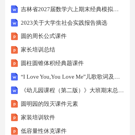
电解质平衡的恢复治疗过程中持续监测心电
吉林省2027届数学六上期末经典模拟试题含解析
图，以评估血钾水平对心脏功能的影响。监测
2023关于大学生社会实践报告摘选
心电图变化根据患者具体情况，调整利尿剂等
圆的周长公式课件
可能影响钾水平的药物使用。药物治疗的调整
预后与随访长期预后评估低钾血症患者经过治
家长培训总结
疗后，需定期检查血钾水平，评估心脏和肌肉
圆柱圆锥体积经典题课件
功能，以判断长期预后。0102随访计划制定根
“I Love You,You Love Me”儿歌歌词及特殊教育教学应用指南
据患者病情严重程度和治疗反应，制定个性化
《幼儿园课程（第二版）》大班期末总复习方案
的随访计划，确保及时调整治疗方案。03生活
方式调整指导教育患者调整饮食习惯，增加富
圆明园的毁灭课件元素
含钾的食物摄入，避免剧烈运动，以预防低钾
家装培训软件
血症复发。低钾血症的最新研究06研究进展利
低容量性休克课件
用基因测序和生物标志物，研究者们正在开发