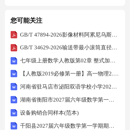
免利尿剂滥用低钾血症的案例分析05典型病例
介绍患者因急性肾衰竭导致排钾减少，血液检
您可能关注
测显示血钾水平显著下降，需紧急补钾治疗。
GB/T 47894-2026影像材料阿累尼乌斯型预测的试验方法
急性肾功能衰竭导致的低钾血症一位患有高血
压的患者长期服用利尿剂，导致体内钾离子大
GB/T 34629-2026输送带最小滚筒直径的确定
量流失，出现肌肉无力等症状。长期使用利尿
七年级上册数学人教版第02章 整式加减测试卷（原卷版）
剂引发的低钾血症一名年轻男性患者反复出现
【人教版2019必修第一册】高一物理2.时间 位移（教学设计）教案
四肢无力，经检查发现血钾水平异常低，诊断
为周期性麻痹。周期性麻痹与低钾血症一名节
河南省驻马店市泌阳双语学校小学2027届数学三上期末综合测试试题含解析
食减肥的女性因摄入食物中钾含量不足，导致
湖南省衡阳市2027届六年级数学第一学期期末综合测试模拟试题含解析
血钾水平下降，出现心律失常。饮食不当引起
设备购销合同样本(范本)
的低钾血症治疗过程分析通过静脉补钾或口服
千阳县2027届六年级数学第一学期期末监测模拟试题含解析
钾剂，逐步调整血钾水平，恢复电解质平衡。