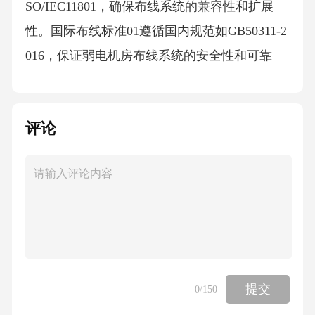
SO/IEC11801，确保布线系统的兼容性和扩展
性。国际布线标准01遵循国内规范如GB50311-2
016，保证弱电机房布线系统的安全性和可靠
性。国内布线规范02通过UL、ETL等认证，确
保布线材料和安装质量达到行业标准。布线系
评论
统认证03布线材料选择合适的电缆和电线是布
线系统的基础，需考虑导电性能、耐温性和抗
干扰能力。电缆和电线01配线架和接插件是连
接电缆的关键部件，它们的品质直接影响系统
的稳定性和可靠性。配线架和接插件02光纤材
料用于高速数据传输，具有损耗低、带宽大等
优点，是现代化弱电机房不可或缺的材料。光
提交
0
/150
纤材料03布线施工在布线施工前，需规划合理