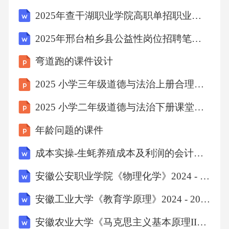
禁、监控等安全系统故障会影响机房安全，应
2025年查干湖职业学院高职单招职业技能考试模拟试卷及参考答案详解【新】
定期测试并维护相关设备。安全系统故障温
2025年邢台柏乡县公益性岗位招聘笔试真题
度、湿度超出正常范围会影响设备运行，需定
弯道跑的课件设计
期检查环境监控系统是否正常工作。环境监控
异常网络设备故障或配置错误可能导致连接中
2025 小学三年级道德与法治上册合理搭配营养餐课件
断，需检查路由器、交换机及网线连接。网络
2025 小学二年级道德与法治下册课堂专注听讲课件
连接问题数据备份不成功可能是由于备份设备
年龄问题的课件
故障或操作不当，需检查备份日志和设备状
成本实操-生蚝养殖成本及利润的会计核算实例 SOP
态。数据备份失败故障诊断方法对机房内所有
设备进行视觉检查，寻找指示灯异常、连接松
安徽公安职业学院《物理化学》2024 - 2025 学年第一学期期末试卷
动或损坏的部件。视觉检查分析机房管理系统
安徽工业大学《教育学原理》2024 - 2025 学年第一学期期末试卷
日志，查找错误代码或异常事件记录，定位故
安徽农业大学《马克思主义基本原理II》2024-2025学年期末试卷（A卷）
障发生时间及可能原因。系统日志分析利用万