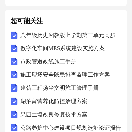
的路径，确保线路安全、隐蔽且便于维护。选
择合适的布线路径对所有电缆进行标记，使用
您可能关注
标签机打印清晰的标识，便于日后的线路管理
八年级历史湘教版上学期第三单元同步测试卷基础版A卷
和故障排查。实施标签管理选用符合国际或国
家标准的电缆和连接器，保证系统的稳定性和
数字化车间MES系统建设实施方案
兼容性。使用标准化的布线材料施工过程中严
市政管道改线施工手册
格遵守电气安全规范，确保布线系统的安全性
施工现场安全隐患排查监理工作方案
和可靠性。遵循电气安全规范布线完成后，进
行必要的测试，如连通性测试、性能测试等，
建筑工程扬尘文明施工管理手册
确保系统达到设计要求。进行系统测试与验收
湖泊富营养化防控治理方案
弱电机房故障排除PART05常见故障分析电源不
果园土壤改良修复技术方案
稳定或中断是弱电机房常见问题，需检查UPS和
公路养护中心建设项目规划选址论证报告
电源线路确保供电连续性。电源系统故障门