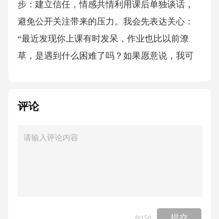
步：建立信任，情感共情利用课后单独谈话，
避免公开关注带来的压力。我会先表达关心：
“最近发现你上课有时发呆，作业也比以前潦
草，是遇到什么困难了吗？如果愿意说，我可
以当你的倾听者。”当学生倾诉父母离异的痛苦
时，不急于评价或说教，而是用“听起来你很害
评论
怕家庭的变化”“你希望爸爸妈妈能和好，对
吗？”等回应传递共情，让学生感受到被理解。
第二步：联合多方，信息沟通与学生家长取得
联系（优先选择学生信任的一方），了解家庭
变故的具体情况（如是否涉及激烈冲突、学生
是否参与调解等），同时向家长强调：“孩子现
在最需要的是稳定的情感支持，无论父母关系
提交
0
/150