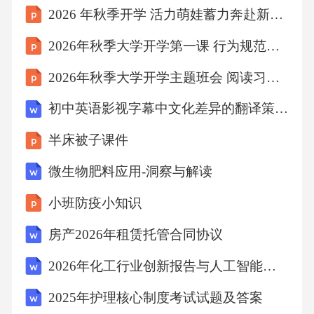
2026 年秋季开学 活力萌娃蓄力奔赴新学期
“成长档案”，记录学生每周的情绪变化（如课堂
参与度、作业完成情况）、与家长沟通的反
2026年秋季大学开学第一课 行为规范与校规校纪
馈，以及学生本人的主观感受（通过周记或简
2026年秋季大学开学主题班会 阅读习惯培养策略课件
短对话收集）。若2-3个月后情绪未见明显改
初中英语影视字幕中文化差异的翻译策略研究课题报告教学研究课题报告
善，联系学校心理教师进行专业评估，必要时
转介外部心理咨询。干预过程中需注意：避免
半床被子课件
过度关注导致学生“标签化”，尊重其隐私；与家
微生物肥料应用-洞察与解读
长沟通时保持中立，不评判家庭选择；将心理
小班防疫小知识
支持与学习支持结合，防止学生因成绩下滑加
房产2026年租赁托管合同协议
剧焦虑。通过上述步骤，该生在一个月后课堂
注意力明显提升，作业完成率恢复至90%，三个
2026年化工行业创新报告与人工智能技术实施策略
月后主动向我表示：“虽然爸爸妈妈分开了，但
2025年护理核心制度考试试题及答案
我知道他们都爱我，我也会好好学习。”问题