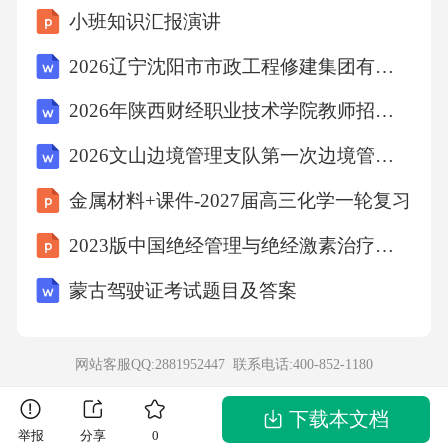
小班知识汇报演讲
4：请结合您主持或参与的一项教育科研课题，
说明选题背景、研究过程及成果转化情况。答
2026辽宁沈阳市市政工程修建集团有限公司招聘7人笔试模拟试题及答案详解
案：我主持的课题《初中语文“整本书阅读”课堂
2026年陕西财经职业技术学院教师招聘（39人）笔试备考题库及答案详解
教学模式的实践研究》（2021-2023），选题背
2026文山边境管理支队第一次边境管控专职辅警招聘（120人）考试备考题库及答案详解
景源于两方面：一是《义务教育语文课程标准
金属材料+课件-2027届高三化学一轮复习
（2022年版）》明确要求“养成阅读整本书的习
惯”，但教学中存在“碎片化阅读”“任务驱动单
2023版中国绝经管理与绝经激素治疗指南解读课件
一”等问题；二是本校学生普遍存在“读不完”“读
蒙古驾驶证考试题目及答案
不懂”“读不深”的现象，亟需探索可操作的教学
模式。研究过程分为三个阶段：1.现状调研（20
网站客服QQ:2881952447 联系电话:
400-852-1180
21.3-2021.6）：通过问卷调查（覆盖300名学
生）发现，78%的学生因“篇幅长、无方法”放弃
下载本文档
举报
分享
0