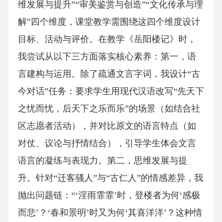
维发展与提升”“审美鉴赏与创造”“文化传承与理
解”四个维度，课堂教学需围绕这四个维度设计
目标、活动与评价。在教学《岳阳楼记》时，
我尝试从以下三方面落实核心素养：第一，语
言建构与运用。除了疏通文言字词，我设计“古
今对话”任务：要求学生用现代汉语改写“先天下
之忧而忧，后天下之乐而乐”的场景（如结合社
区志愿者活动），并对比原文的语言特点（如
对仗、议论与抒情结合），引导学生体会文言
语言的凝练与表现力。第二，思维发展与提
升。针对“迁客骚人”与“古仁人”的情感差异，我
抛出问题链：“‘淫雨霏霏’时，登楼者为何‘感极
而悲’？‘春和景明’时又为何‘其喜洋洋’？这种情