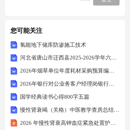
如何，都要让他感受到‘爸爸妈妈依然爱他’。”
建议家长每天留出15分钟与孩子单独相处（如
一起做饭、散步），避免在孩子面前指责对
您可能关注
方。第三步：设计活动，行为支持在班级层
氢能地下储库防渗施工技术
面，通过“我的烦恼小信箱”活动（匿名投递），
引导学生分享“成长中遇到的困难”，并组织小组
河北省唐山市迁西县2025-2026学年六年级下学期期末质量检测语文试题（文字版含答案）
讨论“当我们遇到挫折时，哪些方法能帮助自
2026年烟草单位年度耗材采购预算编制专员烟草公司招聘考试笔试试题（含答案）
己”，让该生在群体中感受到“困扰不是孤立
2026年银行对公业务客户经理岗银行招聘考试笔试试题（含答案）
的”。在学科学习中，与科任教师沟通，为该生
设置“小目标”（如“今天作业完成80%即可”），
国学经典读书心得800字五篇
并在其进步时及时鼓励（如“今天的几何题步骤
慢性肾衰竭（关格）中医教学查房总结2026
写得很清楚，比上周有进步！”），帮助其重建
2026 年慢性肾衰高钾血症紧急处置护理个案
学习信心。第四步：长期跟进，动态调整建立