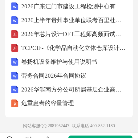
2026广东江门市建设工程检测中心有限公司招聘2人备考题库附答案详解（基础题）
A、梳妆台：化妆品
2026上半年贵州事业单位联考百里杜鹃管理区招聘56人备考题库附参考答案详解ab卷
B、学校实验室试验员：教辅人员
2026年芯片设计DFT工程师高频面试题包含详细解答
C、羽毛：鸟类
TCPCIF-《化学品自动化立体仓库设计规范》
卷扬机设备维护与使用说明书
D、灯泡：台灯
劳务合同2026年合同协议
【答案】：B流行歌手与演员之间是并列关系，
2026华能南方分公司所属基层企业高校毕业生招聘笔试参考试题附答案解析
两者都是艺人;学校实验室实验员与教辅人员之
危重患者的容量管理
间也是并列关系，两者都是学校里没有从事教
学工作的老师。故选B。
网站客服QQ:2881952447 联系电话:
400-852-1180