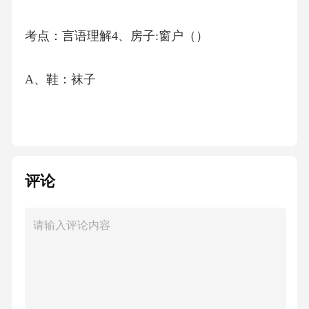
考点：言语理解4、房子:窗户（）
A、鞋：袜子
B、厨房：厕所
C、爬山虎：东北虎
评论
D、汽车：轮胎
【答案】：D房子与窗户之间是包容关系，窗户
是房子的一部分;汽车与轮胎之间是包容关系，
轮胎是汽车的一部分。故选D。