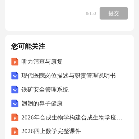
提交
0
/150
考点：类比推理5、下列诗词没有描述生物应激
性反应的是（）
您可能关注
A、明月别枝惊鹊，清风半夜鸣蝉
听力筛查与康复
B、我有迷魂招不得，雄鸡一声天下白
现代医院岗位描述与职责管理说明书
C、人间四月芳菲尽，山寺桃花始盛开
铁矿安全管理系统
翘翘的鼻子健康
D、飞蛾性趋炎，见火不见我，愤然自投掷
2026年合成生物学构建合成生物学疫苗机器人配送平台
【答案】：CA项，意思为皎洁的月光掠过树
2026四上数学完整课件
枝，惊飞了枝头的喜鹊，清凉的晚风吹过，仿