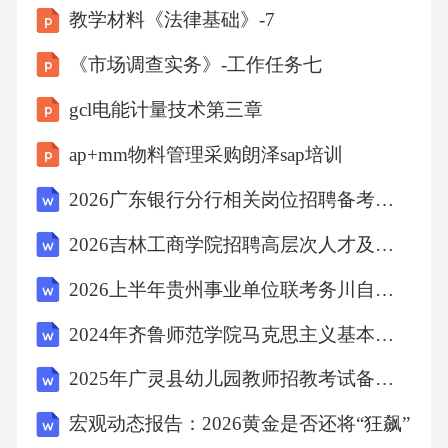
教学材料《法律基础》-7
佛听见了蝉的鸣叫声。描述了喜鹊对月光的应
《市场调查实务》-工作任务七
激反应，A项错误;B项，意思为我有迷失的魂
魄，无法召回，雄鸡一叫，天下大亮。描述了
gcl电能计量技术第三章
公鸡对光的应激反应，B项错误;C项，意思为在
ap+mm物料管理采购朗泽sap培训
喧嚣的尘世，四月份的时候百花都已凋谢，可
2026广东银行分行相关岗位招聘备考题库附参考答案详解（巩固）
深山古寺之中的桃花才刚刚盛开。没有体现出
生物的应激反应，C项正确;D项，意思为飞蛾的
2026吉林工商学院招聘高层次人才及博士人才67人备考题库及答案详解（真题汇编）
本性惯于趋向炎热，只能见到火而见不到自
2026上半年贵州事业单位联考务川自治县招聘48人备考题库及答案详解（名校卷）
己，像愤然投掷一样。描述了飞蛾对火光的应
2024年齐鲁师范学院马克思主义基本原理概论期末考试题带答案解析（必刷）
激反应，D项错误。故选C。
2025年广灵县幼儿园教师招教考试备考题库带答案解析（必刷）
考点：生物常识6、流行歌手:演员（）
宏观动态报告：2026黄金是否还将“狂飙”