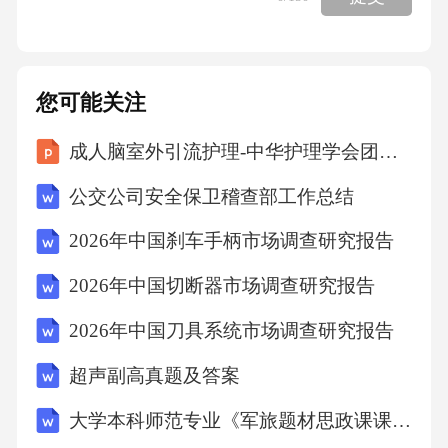
D.离心机
9.胶囊剂生产过程中，用于检查胶囊泄漏的设备
您可能关注
是（）。
成人脑室外引流护理-中华护理学会团体标准（2026版）深度解读
公交公司安全保卫稽查部工作总结
A.粉末计数器
2026年中国刹车手柄市场调查研究报告
B.气密性测试仪
2026年中国切断器市场调查研究报告
C.真空度计
2026年中国刀具系统市场调查研究报告
超声副高真题及答案
D.粒度分析仪
大学本科师范专业《军旅题材思政课课件设计与解析》教案