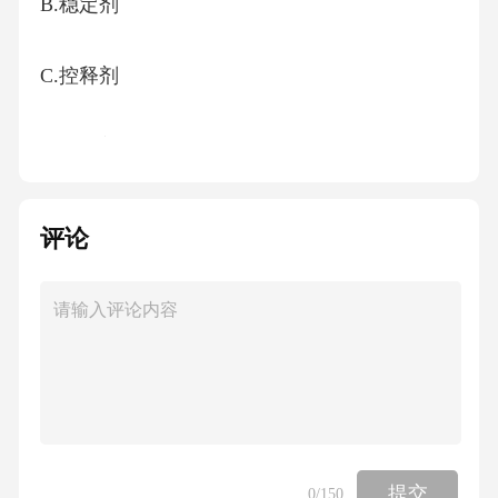
B.稳定剂
C.控释剂
D.抗菌剂
8.胶囊剂生产中，填充过程中常用的输送设备是
评论
（）。
A.搅拌机
B.真空泵
C.螺旋输送机
提交
0
/150