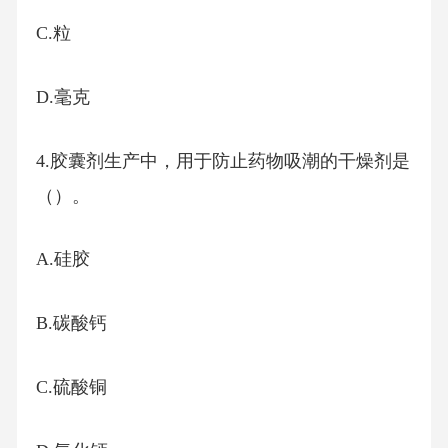
C.粒
D.毫克
4.胶囊剂生产中，用于防止药物吸潮的干燥剂是
（）。
A.硅胶
B.碳酸钙
C.硫酸铜