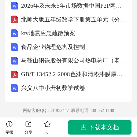
A.粒度分析仪
2026年及未来5年市场数据中国P2P网贷行业市场发展现状及投资规划建议报告
北师大版五年级数学下册第五单元《分数除法》单元测试卷（含答案）
B.溶出度仪
ktv地震应急疏散预案
C.粉末计数器
食品企业物理危害及控制
马鞍山钢铁股份有限公司热电总厂（老区）煤粉锅炉掺烧工业污泥改造项目环境影响报告书
D.真空泵
GB/T 13452.2-2008色漆和清漆漆膜厚度的测定
12.胶囊剂生产中，用于检查胶囊剂含量的方法
兴义八中小升初数学试卷
是（）。
网站客服QQ:2881952447 联系电话:
400-852-1180
A.气相色谱法
下载本文档
B.高效液相色谱法
举报
分享
0