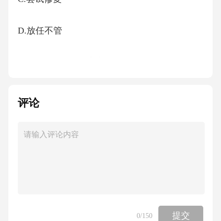
D.放任不管
8.阳极炉操作人员应定期对（）进行检查。
A.炉体
评论
B.设备
C.安全设施
D.以上都是
提交
0
/150
9.阳极炉操作过程中，若发现电极脱落，应