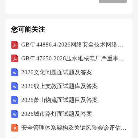
（）。
A.继续操作
您可能关注
GB/T 44886.4-2026网络安全技术网络安全产品互联互通第4部分：威胁信息格式
B.停止操作，上报维修
GB/T 47650-2026压水堆核电厂严重事故分析指南
C.尝试修复
2026文化问题面试题及答案
2026线上支教面试题库及答案
D.放任不管
2026萧山物流面试题目及答案
10.阳极炉操作人员应了解（）的应急处理措
2026城市路灯面试题及答案
施。
安全管理体系架构及关键风险会诊评估实践课件
A.火灾