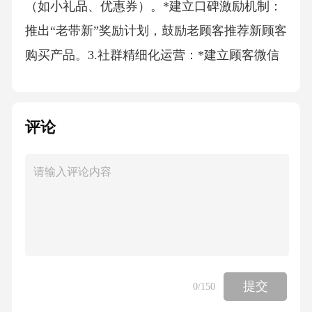
（如小礼品、优惠券）。*建立口碑激励机制：
推出“老带新”奖励计划，鼓励老顾客推荐新顾客
购买产品。3.社群精细化运营：*建立顾客微信
群/社群，定期分享护肤知识、产品动态、限时
优惠，解答顾客疑问，营造专业、温暖的社群
评论
氛围。*针对不同客群（如敏感肌群、抗衰群）
建立细分社群，提供更精准的内容和服务。
（四）异业合作与体验营销1.相关行业联动：与
高端SPA、瑜伽馆、女性时尚机构等进行异业合
作，互相引流，联合举办主题沙龙或体验活
动。2.新品体验会/沙龙：定期举办小型产品品
鉴会或护肤主题沙龙，邀请目标客群参与，通
提交
0
/150
过专家讲解、现场试用、互动问答等形式，深