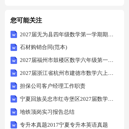
度传递产品价值。3.节日/主题营销：结合重要
节日（如女神节、母亲节）或特定护肤主题
您可能关注
（如“夏季防晒修复季”），推出限定优惠套餐或
2027届无为县四年级数学第一学期期末学业质量监测模拟试题含解析
礼盒。三、顾客培训体系构建（一）培训对象
与培训目标1.培训对象：*核心对象：已购买或
石材购销合同(范本)
意向购买本院线产品的终端顾客。*延伸对象：
2027届福州市鼓楼区数学六年级第一学期期末学业水平测试模拟试题含解析
院内咨询师、治疗师、护士等一线服务人员
2027届浙江省杭州市建德市数学六上期末统考模拟试题含解析
（需先接受内部产品知识培训，确保传递信息
的准确性）。2.培训目标：*知识层面：使顾客
担保公司客户经理工作职责
全面了解产品成分、功效、适用肤质、使用方
宁夏回族吴忠市红寺堡区2027届数学六年级第一学期期末质量检测试题含解析
法、注意事项。*技能层面：掌握正确的产品使
地铁顶岗实习报告总结
用手法、与其他产品/医美项目的搭配技巧。*观
专升本真题2017宁夏专升本英语真题
念层面：树立科学的护肤理念，认识到专业院