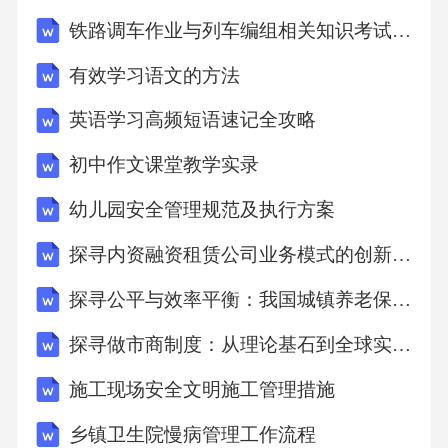
线产品在日常护肤及医美后修复中的重要性。*
铁路调车作业与列车编组相关知识考试试卷
行为层面：引导顾客养成正确、持续的使用习
有效学习语文的方法
惯，提升产品复购率。*情感层面：增强顾客对
英语学习高频短语速记全攻略
品牌和机构的信任感与归属感。（二）培训内
容设计1.产品知识普及（基础模块）：*核心成
初中作文课堂教学实录
分解析：用通俗易懂的语言解释关键成分的来
幼儿园安全管理规范及执行方案
源、作用机制和皮肤益处，避免过多专业术语
探寻内资融资租赁公司业务模式的创新与发展
堆砌。*产品功效与作用原理：产品如何起效？
探寻公平与效率平衡：我国城镇养老保险制度深度剖析
能达到什么效果？效果显现周期？*适用肤质与
禁忌：明确告知哪些肤质适用，哪些情况需谨
探寻做市商制度：从理论基石到全球实践与前瞻
慎或避免使用。*正确使用方法与用量：详细演
施工现场安全文明施工管理措施
示使用步骤、按摩手法、建议用量及时机（如
乡镇卫生院慢病管理工作流程
早晚、医美项目前后）。*常见问题解答（FA