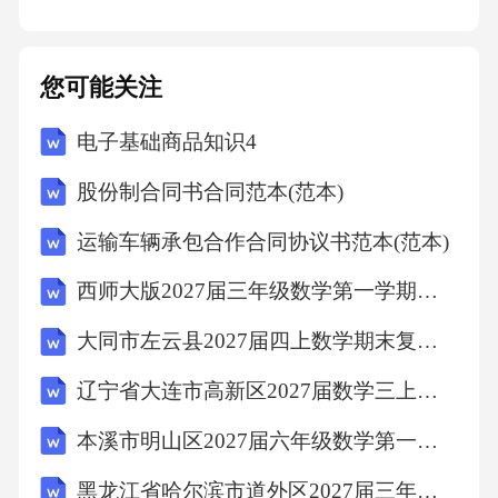
问老师。
您可能关注
**环节三：合作制作，分层指导（15分钟）**
电子基础商品知识4
教师：小厨师们，记住我们的分工：第一组做
股份制合同书合同范本(范本)
青菜，第二组做丸子，第三组做豆腐！开始制
运输车辆承包合作合同协议书范本(范本)
作吧！（巡视指导）
西师大版2027届三年级数学第一学期期末调研试题含解析
学生A：（举着剪坏的纸）老师，我的波浪撕歪
大同市左云县2027届四上数学期末复习检测模拟试题含解析
了！
辽宁省大连市高新区2027届数学三上期末达标检测模拟试题含解析
教师：没关系，试试把纸对折再撕，这样两边
本溪市明山区2027届六年级数学第一学期期末统考模拟试题含解析
对称更整齐！（示范）
黑龙江省哈尔滨市道外区2027届三年级数学第一学期期末检测试题含解析