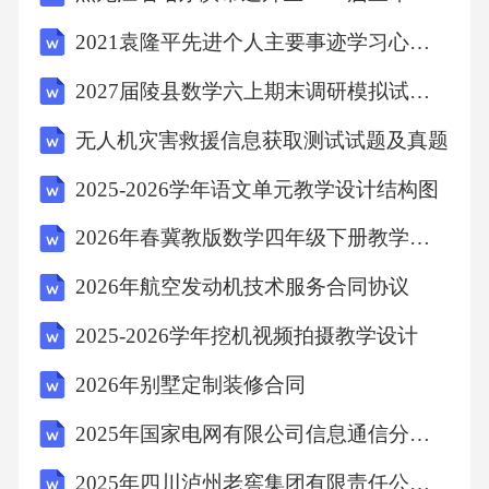
2021袁隆平先进个人主要事迹学习心得体会5篇
学生B：老师，胶水总是粘到手！
2027届陵县数学六上期末调研模拟试题含解析
教师：用牙签蘸一点胶水，轻轻涂在食材背
无人机灾害救援信息获取测试试题及真题
面，这样就不会脏手啦！
2025-2026学年语文单元教学设计结构图
教师：（对能力较弱的学生）你可以用现成的
2026年春冀教版数学四年级下册教学工作计划
食材卡装饰，重点把胶水涂均匀；对能力强的
2026年航空发动机技术服务合同协议
学生，挑战做带叶脉的青菜或带花纹的丸子！
2025-2026学年挖机视频拍摄教学设计
学生：（小组讨论）我们组的丸子大小不一
2026年别墅定制装修合同
样，要统一尺寸！
2025年国家电网有限公司信息通信分公司招聘高校毕业生26人(第一批)笔试参考题库附带答案详解
**环节四：作品展示，文化渗透（5分钟）**
2025年四川泸州老窖集团有限责任公司社会公开招聘笔试参考题库附带答案详解