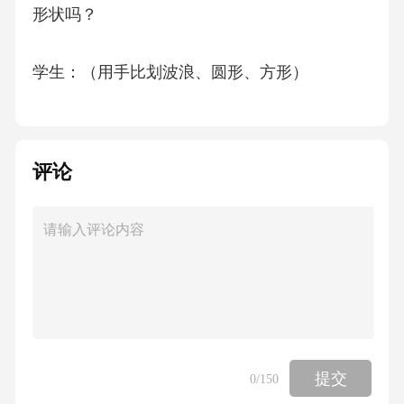
形状吗？
学生：（用手比划波浪、圆形、方形）
教师：很好！现在挑战来了——用彩纸做出这
些食材。请看老师示范：（举起绿色皱纹纸）
评论
撕出波浪边做青菜，对折剪出圆形做丸子，用
卡纸剪出方块做豆腐。重点在哪里？
学生：青菜的波浪要整齐，丸子的圆不能破，
豆腐的角要尖尖的！
教师：完全正确！现在请小组长领取材料包，
提交
0
/150
每人选一种食材开始制作，遇到困难可以举手