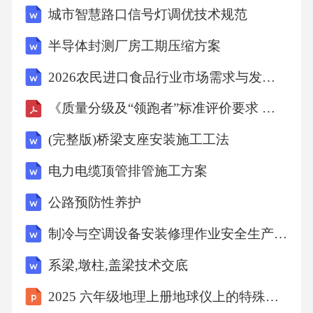
城市智慧路口信号灯调优技术规范
连接紧密，不得有松动现象。3.风管安装就位使
用吊装设备将制作好的风管吊运至安装位置，
半导体封测厂房工期压缩方案
按照设计要求进行安装。风管安装应横平竖
2026农民进口食品行业市场需求与发展策略研究报告
直，水平度偏差不应超过±3mm/m，垂直度偏差
《质量分级及“领跑者”标准评价要求 二次盐水精制用螯合树脂》编制说明-征求意见稿
不应超过±2mm/m。风管与风口、阀门、风机等
设备的连接应紧密、牢固，不得有泄漏现象。
(完整版)桥梁支座安装施工工法
对于穿越楼板和防火墙的风管，应设置套管，
电力电缆顶管排管施工方案
套管的管径应比风管大12号，套管与风管之间
公路预防性养护
应填充防火材料，填充应密实、均匀。（三）
制冷与空调设备安装修理作业安全生产考试历年真题含答案
风口安装1.根据设计要求确定风口的位置和型
号，风口的位置应符合气流组织的要求，不得
系梁,墩柱,盖梁技术交底
安装在障碍物附近。2.安装风口前，应检查风口
2025 六年级地理上册地球仪上的特殊点和线的意义课件
的外观质量，风口表面应平整、光滑，无划