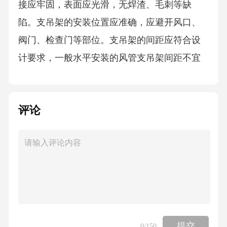
接应牢固，表面应光滑，无焊渣、毛刺等缺
陷。支吊架的安装位置应准确，应避开风口、
阀门、检查门等部位。支吊架的间距应符合设
计要求，一般水平安装的风管支吊架间距不宜
大于3m，垂直安装的风管支吊架间距不宜大于4
m。支吊架安装应牢固可靠，吊杆应垂直，横担
评论
应水平，其水平度偏差不应超过±3mm/m，垂直
度偏差不应超过±2mm/m。2.风管连接风管的连
接方式应根据风管的材质、工作压力和使用环
境等因素确定。常用的连接方式有法兰连接、
无法兰连接等。法兰连接制作法兰时，应保证
法兰的尺寸准确，表面平整，螺栓孔间距应均
匀一致，偏差不应超过±1mm。在法兰上安装密
提交
0
/150