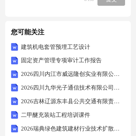
封垫，密封垫的材质和厚度应符合设计要求，
密封垫应平整、无裂缝，安装时应将密封垫与
法兰贴合紧密，不得有褶皱、扭曲等现象。将
您可能关注
风管的法兰与相邻风管的法兰对齐，穿上螺
建筑机电套管预埋工艺设计
栓，拧紧螺母，螺栓拧紧应均匀一致，螺母应
在同一侧。无法兰连接常用的无法兰连接方式
固定资产管理专项审计工作报告
有承插连接、抱箍连接、插条连接等。承插连
2026四川内江市威远隆创实业有限公司招聘高铁辅助员1人笔试历年参考题库附带答案详解
接时，应保证承口和插口的尺寸配合准确，插
2026四川九华光子通信技术有限公司招聘工艺工程师等测试笔试历年参考题库附带答案详解
入深度应符合设计要求，一般不应小于30mm。
抱箍连接时，应将抱箍安装在风管的连接部
2026吉林辽源东丰县公共交通有限责任公司招聘工作人员笔试历年参考题库附带答案详解
位，拧紧螺栓，使抱箍与风管紧密贴合，抱箍
二甲醚充装站工程培训课件
的宽度和厚度应符合设计要求。插条连接时，
2026瑞典绿色建筑建材行业技术扩散与用户需求变革住宅市场分析报告
应将插条插入风管的连接槽内，插条应与风管