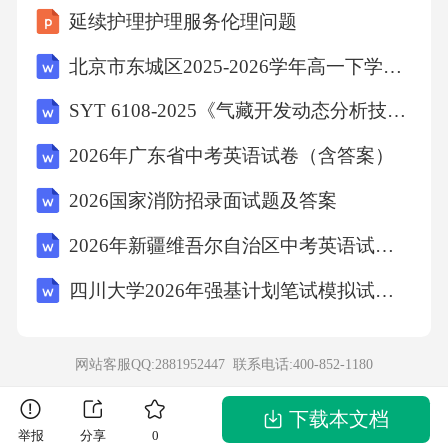
延续护理护理服务伦理问题
伤、变形等缺陷。3.将风口与风管连接，连接方
式应根据风口的类型和风管的材质确定。一般
北京市东城区2025-2026学年高一下学期期末考试物理试卷（含答案）
采用法兰连接或螺栓连接，连接应紧密、牢
SYT 6108-2025《气藏开发动态分析技术要求》
固，不得有泄漏现象。4.风口安装应水平、垂
2026年广东省中考英语试卷（含答案）
直，水平度偏差不应超过±2mm/m，垂直度偏差
2026国家消防招录面试题及答案
不应超过±1mm/m。5.风口的调节装置应灵活、
可靠，能够准确地调节风量和风向。（四）阀
2026年新疆维吾尔自治区中考英语试卷（含答案）
门安装1.阀门的型号、规格应符合设计要求，阀
四川大学2026年强基计划笔试模拟试题及答案解析
门应具有质量合格证明文件。2.安装阀门前，应
检查阀门的外观质量和操作性能，阀门的阀板
网站客服QQ:2881952447 联系电话:
400-852-1180
应开启灵活，关闭严密，密封性能良好。3.阀门
的安装位置应便于操作和维护，阀门与风管的
下载本文档
举报
分享
0