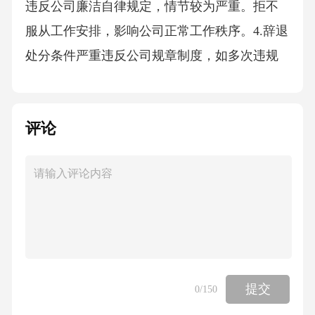
违反公司廉洁自律规定，情节较为严重。拒不
服从工作安排，影响公司正常工作秩序。4.辞退
处分条件严重违反公司规章制度，如多次违规
违纪、打架斗殴等。营私舞弊，贪污受贿，给
公司造成重大损失。泄露公司核心商业机密，
评论
导致公司利益受损。工作态度消极，经多次培
训和辅导仍无改进，无法胜任本职工作。惩罚
程序1.调查：对于员工的违规行为，由相关部门
进行调查核实，收集证据。2.告知：人力资源部
门将违规事实及拟处罚意见告知员工本人，听
取员工的陈述和申辩。3.审批：根据调查结果和
员工申辩情况，由公司领导审批处罚决定。4.执
提交
0
/150
行：下达处罚通知，按照规定执行相应的惩罚