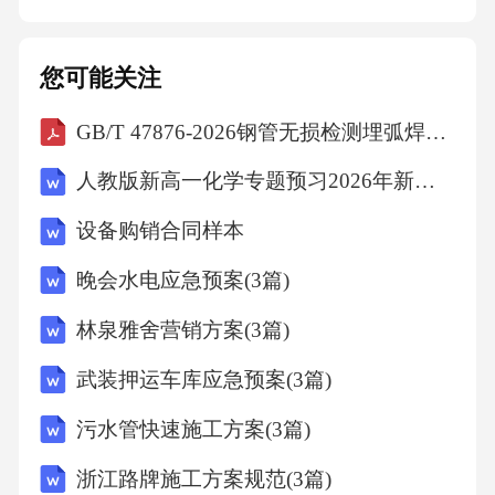
措施。如涉及罚款，从员工当月工资中扣除；
降职/降薪自通知下达之日起执行；辞退员工按
您可能关注
照法律法规和公司规定办理离职手续。5.申诉：
GB/T 47876-2026钢管无损检测埋弧焊钢管焊缝相控阵超声自动检测方法
员工如对处罚决定不服，可在接到处罚通知后
的[X]个工作日内，向人力资源部门提出书面申
人教版新高一化学专题预习2026年新题-金属
诉。公
设备购销合同样本
晚会水电应急预案(3篇)
林泉雅舍营销方案(3篇)
武装押运车库应急预案(3篇)
污水管快速施工方案(3篇)
浙江路牌施工方案规范(3篇)