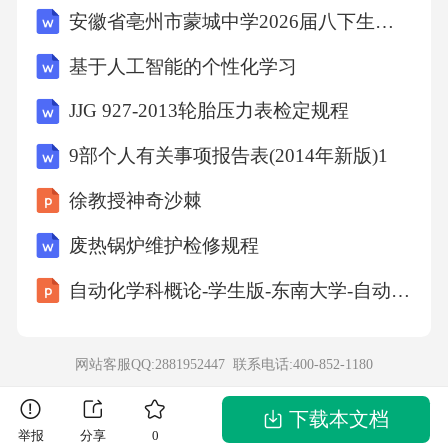
安徽省亳州市蒙城中学2026届八下生物期末调研模拟试题含解析
工作指南，帮助他们了解在京东集团的工作职
责和任务。二、运维开发工程师的职责与角色
基于人工智能的个性化学习
概述运维开发工程师在京东集团的核心职责，
JJG 927-2013轮胎压力表检定规程
包括但不限于系统监控、性能优化、故障排查
9部个人有关事项报告表(2014年新版)1
等。此外，还应描述其在团队中的角色以及与
徐教授神奇沙棘
其他团队成员的协作关系。三、日常工作流程
详细介绍运维开发工程师的日常工作流程，如
废热锅炉维护检修规程
项目启动、需求分析、系统设计、代码开发、
自动化学科概论-学生版-东南大学-自动化学院课件
测试部署、上线运维等环节。每个环节的要点
都应清晰阐述，使读者了解从项目开始到结束
网站客服QQ:2881952447 联系电话:
400-852-1180
的完整过程。四、技术栈与工具使用列举运维
开发工程师在京东集团需要掌握的技术栈和常
下载本文档
举报
分享
0