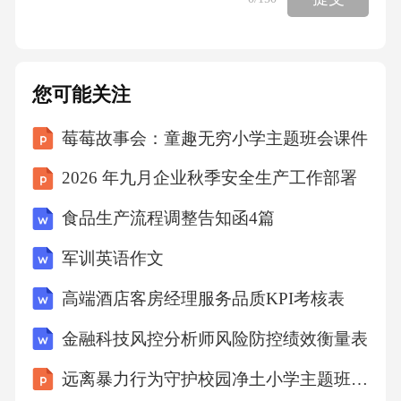
案整理成知识库，供其他工程师参考。六、最
佳实践1.监控预警：建立完善的监控预警体系，
及时发现潜在问题。2.自动化运维：推广使用自
您可能关注
动化运维工具和脚本，提高系统稳定性和可靠
莓莓故事会：童趣无穷小学主题班会课件
性。3.持续改进：关注业务需求和用户体验，持
续优化系统和性能。4.团队协作：加强与其他团
2026 年九月企业秋季安全生产工作部署
队的协作，共同解决问题，提高工作效率。
食品生产流程调整告知函4篇
七、培训与发展1.内部培训：定期组织内部培
军训英语作文
训，分享技术经验和最佳实践。2.外部学习：鼓
励参加行业会议和培训课程，了解最新技术动
高端酒店客房经理服务品质KPI考核表
态和行业趋势。3.个人成长：提供个人发展规划
金融科技风控分析师风险防控绩效衡量表
建议，鼓励工程师们持续学习和进步。八、附
远离暴力行为守护校园净土小学主题班会课件
则本手册为京东集团运维开发工程师的日常工