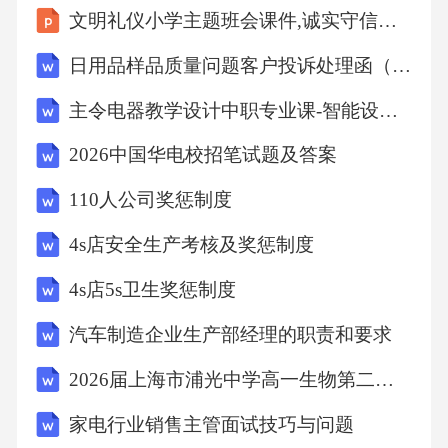
文明礼仪小学主题班会课件,诚实守信小学主题班会课件
作指南，如有未尽事宜，请随时与相关部门沟
通。本手册将根据实际情况进行定期更新和完
日用品样品质量问题客户投诉处理函（6篇）
善。希望各位运维开发工程师能够认真执行本
主令电器教学设计中职专业课-智能设备运行与维护-装备制造大类
手册中的各项规定，共同为京东集团的发展做
2026中国华电校招笔试题及答案
出贡献。九、结语本手册的编写旨在帮助京东
集团运维开发工程师更好地完成日常工作，提
110人公司奖惩制度
高工作效率，保障系统稳定运行。希望通过本
4s店安全生产考核及奖惩制度
手册的指导和培训，工程师们能够不断提升自
4s店5s卫生奖惩制度
己的技能水平，为京东集团的持续发展提供有
汽车制造企业生产部经理的职责和要求
力支持。京东集团运维开发工程师日常工作手
册可以包括以下内容及其写作方式：一、前言
2026届上海市浦光中学高一生物第二学期期末综合测试试题含解析
开篇简要介绍手册的目的、读者对象以及适用
家电行业销售主管面试技巧与问题
范围。可以强调手册为运维开发工程师提供了