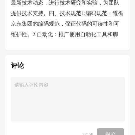
最新技术动态，进行技术研究和实验，为团队
提供技术支持。四、技术规范1.编码规范：遵循
京东集团的编码规范，保证代码的可读性和可
维护性。2.自动化：推广使用自动化工具和脚
本，提高运维工作效率。3.日志管理：建立完善
的日志管理体系，方便问题的追踪和定位。4.安
评论
全性：确保系统和数据的安全性，定期进行安
全检查和评估。五、问题解决1.问题分类：对遇
到的问题进行分类，便于问题的追踪和管理。2.
问题处理流程：迅速响应，定位问题，制定解
决方案，验证并关闭问题。3.问题预防：通过监
控和分析，预测可能出现的问题，提前制定预
防措施。4.知识库建设：将遇到的问题和解决方
提交
0
/150