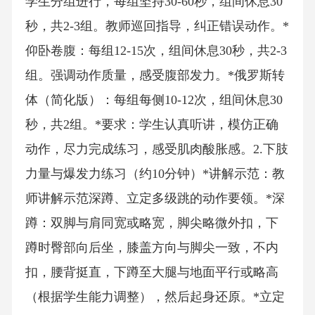
学生分组进行，每组坚持30-60秒，组间休息30
秒，共2-3组。教师巡回指导，纠正错误动作。*
仰卧卷腹：每组12-15次，组间休息30秒，共2-3
组。强调动作质量，感受腹部发力。*俄罗斯转
体（简化版）：每组每侧10-12次，组间休息30
秒，共2组。*要求：学生认真听讲，模仿正确
动作，尽力完成练习，感受肌肉酸胀感。2.下肢
力量与爆发力练习（约10分钟）*讲解示范：教
师讲解示范深蹲、立定多级跳的动作要领。*深
蹲：双脚与肩同宽或略宽，脚尖略微外扣，下
蹲时臀部向后坐，膝盖方向与脚尖一致，不内
扣，腰背挺直，下蹲至大腿与地面平行或略高
（根据学生能力调整），然后起身还原。*立定