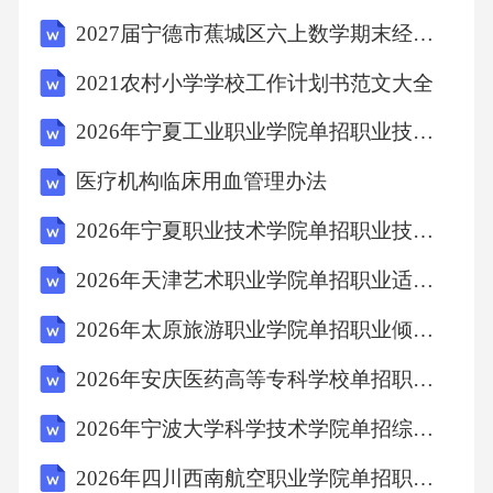
肌、肱三头肌、腹直肌、股四头肌、股二头
2027届宁德市蕉城区六上数学期末经典试题含解析
肌、小腿三头肌等。每个动作保持15-30秒，感
2021农村小学学校工作计划书范文大全
受肌肉的牵拉感。2.课堂小结：教师总结本节课
2026年宁夏工业职业学院单招职业技能考试题库附答案详解（完整版）
学生的练习情况，肯定优点，指出不足，并对
表现突出的学生或小组给予表扬。强调体能锻
医疗机构临床用血管理办法
炼的长期性和科学性。3.布置课后作业：鼓励学
2026年宁夏职业技术学院单招职业技能测试题库及完整答案详解
生课后进行适当的体育锻炼，如每天坚持做一
2026年天津艺术职业学院单招职业适应性测试题库附答案详解（满分必刷）
组核心练习。4.回收器材，师生再见。七、教学
2026年太原旅游职业学院单招职业倾向性考试题库附答案详解（培优b卷）
反思（课后填写）1.教学目标的达成情况如何？
2.教学内容的选择和安排是否恰当？重难点是否
2026年安庆医药高等专科学校单招职业技能考试题库附参考答案详解（模拟题）
突出？3.教学方法和组织形式是否有效激发了学
2026年宁波大学科学技术学院单招综合素质考试题库带答案详解（满分必刷）
生的积极性？4.学生在练习中出现了哪些共性问
2026年四川西南航空职业学院单招职业倾向性考试题库含答案详解（基础题）
题？如何改进？5.安全措施是否到位？6.对不同