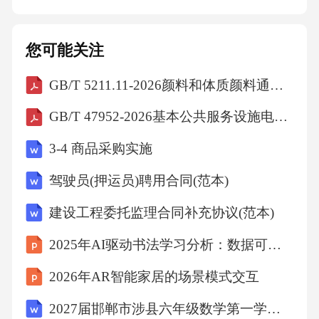
莱克跑”的简易形式，指定若干个标志物，快跑
至标志物后慢跑调整。*折返跑：在场地设置两
您可能关注
个标志物（相距10-15米），学生在两标志物间
GB/T 5211.11-2026颜料和体质颜料通用试验方法第11部分：水溶硫酸盐、氯化物和硝酸盐的测定
进行折返跑，规定时间（如30秒-1分钟）或次数
（如8-10次往返）。*组织练习：学生成一路或
GB/T 47952-2026基本公共服务设施电子地图建设指引
多路纵队进行，教师强调呼吸节奏（两步一
3-4 商品采购实施
吸、两步一呼或三步一吸、三步一呼），鼓励
驾驶员(押运员)聘用合同(范本)
学生坚持完成。*要求：学生根据自身能力调整
跑速，保持跑动姿态，注意安全，避免碰撞。
建设工程委托监理合同补充协议(范本)
鼓励学生挑战自我，不轻易放弃。（四）结束
2025年AI驱动书法学习分析：数据可视化
部分（约5分钟）1.整理活动：*带领学生进行慢
2026年AR智能家居的场景模式交互
走，调整呼吸。*进行静态拉伸：针对本节课主
2027届邯郸市涉县六年级数学第一学期期末预测试题含解析
要练习的肌群，如胸大肌、背阔肌、肱二头