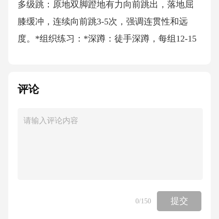
多级跳：原地双脚蹬地有力向前跳出，落地屈
膝缓冲，连续向前跳3-5次，强调连贯性和远
度。*组织练习：*深蹲：徒手深蹲，每组12-15
次，组间休息45秒，共2-3组。可根据学生能
力，逐步增加难度（如慢蹲、半蹲跳）。*立定
评论
多级跳：每人练习2-3组，每组3-5次跳跃，组间
充分休息。可进行小组间的趣味比赛，看哪组
跳得远且动作规范。*要求：深蹲时注意膝盖方
向和腰背挺直；跳跃时注意蹬地发力和落地缓
冲，避免动作变形导致损伤。3.有氧耐力练习
（约8-10分钟）*内容选择与讲解：采用变速跑
或折返跑组合。*变速跑：围绕跑道进行，如快
提交
0
/150
跑100米+慢跑100米，重复4-6组。或采用“法特