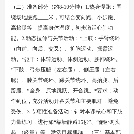
（二）准备部分（约8-10分钟）1.热身慢跑：围
绕场地慢跑____米，可结合变向跑、小步跑、
高抬腿等，提高身体温度，初步激活心肺功
能。2.动态拉伸与关节活动：*上肢：手臂绕环
（向前、向后、交叉）、扩胸运动、振臂运
动。*躯干：体转运动、体侧运动、腰部绕环。
*下肢：弓步压腿（左右腿）、侧压腿（左右
腿）、膝关节绕环、踝关节绕环、高抬腿、后
蹬腿。*全身：原地跳跃、开合跳。*要求：动
作到位，充分活动开各关节和主要肌群，避免
受伤。3.专项性准备活动：针对本课核心和下肢
力量练习，进行如“靠墙静蹲15秒”、“俯卧两头
起”（轻量）等，激活目标肌群。（三）基本部