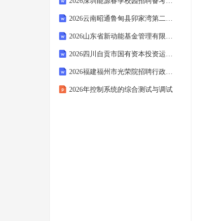
2026深圳能源春季校园招聘备考题库含完整答案详解【夺冠】
2026云南昭通鲁甸县卯家湾第二幼儿园招聘6人备考题库及完整答案详解【有一套】
2026山东省新动能基金管理有限公司校园招聘8人备考题库附完整答案详解【网校专用】
2026四川自贡市国有资本投资运营集团有限公司招聘1人备考题库附答案详解（突破训练）
2026福建福州市光荣院招聘行政人员1人备考题库【轻巧夺冠】附答案详解
2026年控制系统的综合测试与调试