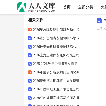
首页
全部分类
免
相关文档
上传人：
2026年故障反应时间对自动化控制的影响
2026贵州贵阳贵安招聘中小学（幼儿园）教师819人备考题库（含答案详解）
2026长春光机所春季招聘334人备考题库附参考答案详解（黄金题型）
2026上海三毛保安服务有限公司招聘217人备考题库【学生专用】附答案详解
2025-2026学年贵州省遵义市第二十二中学高三下学期3月模拟英语试题
2026年案例分析成功的自动化调试项目
2026春季河北邯郸市曲周县博硕人才选聘87人备考题库及参考答案详解（基础题）
2026广西中烟工业有限责任公司博士后科研工作站博士后招聘6人备考题库及完整答案详解（考点梳理）
2026江苏扬州高邮高新招商发展有限公司招聘招商专员5人备考题库含答案详解（黄金题型）