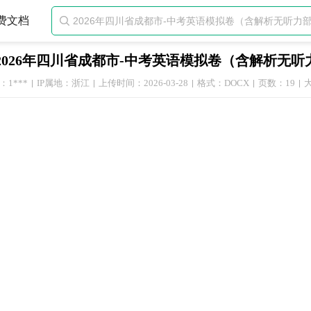
费文档

2026年四川省成都市-中考英语模拟卷（含解析无听
1***
IP属地：浙江
上传时间：2026-03-28
格式：DOCX
页数：19
大