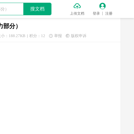


搜文档
上传文档
登录
注册
力部分）
小：188.27KB
积分：12
举报
版权申诉

