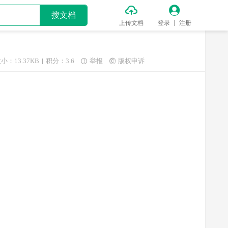


搜文档
上传文档
登录
注册
小：13.37KB
积分：3.6
举报
版权申诉

