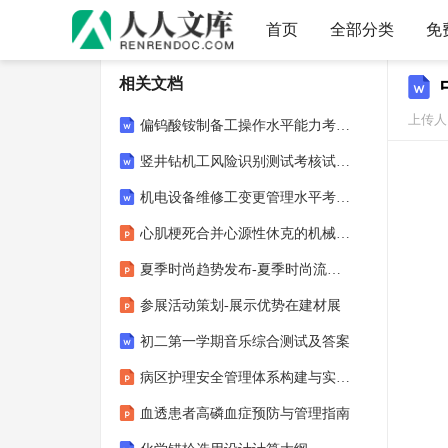
首页
全部分类
免
相关文档
上传人
偏钨酸铵制备工操作水平能力考核试卷含答案
竖井钻机工风险识别测试考核试卷含答案
机电设备维修工变更管理水平考核试卷含答案
心肌梗死合并心源性休克的机械循环支持2026
夏季时尚趋势发布-夏季时尚流行趋势解读
参展活动策划-展示优势在建材展
初二第一学期音乐综合测试及答案
病区护理安全管理体系构建与实践指南
血透患者高磷血症预防与管理指南