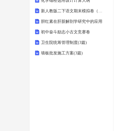
化学锚栓选用设计计算大纲
新人教版二下语文期末模拟卷（一）
胆红素在肝脏解剖学研究中的应用
初中奋斗励志小古文竞赛卷
卫生院统筹管理制度(3篇)
墙板批发施工方案(3篇)