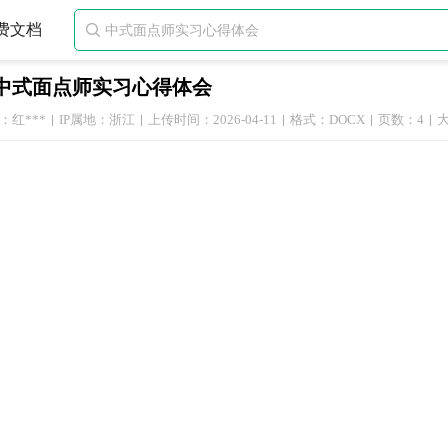
费文档

中式面点师实习心得体会
：红***
IP属地：浙江
上传时间：2026-04-11
格式：DOCX
页数：4
大