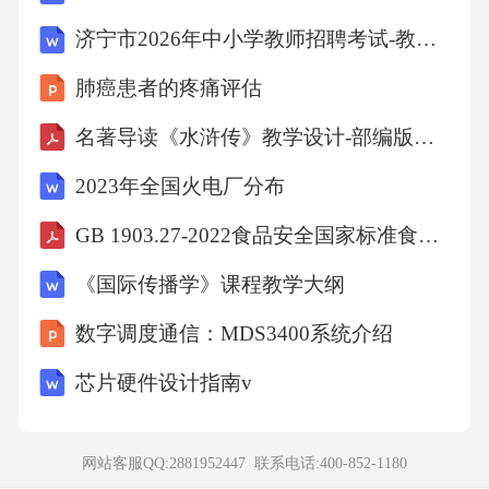
C、算术运算符
济宁市2026年中小学教师招聘考试-教育综合知识题库(含答案)
D、关系运算符
肺癌患者的疼痛评估
名著导读《水浒传》教学设计-部编版语文九年级上册
【答案】：B
2023年全国火电厂分布
解析：引用运算符〉算术运算符〉文本运算
GB 1903.27-2022食品安全国家标准食品营养强化剂低聚半乳糖
符〉比较运算符。故选B。
《国际传播学》课程教学大纲
数字调度通信：MDS3400系统介绍
考点
芯片硬件设计指南v
计算机信息技8、关于我国的湖泊，下列叙述正
确的是（）
网站客服QQ:2881952447 联系电话:
400-852-1180