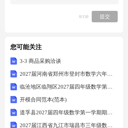
【答案】：D
提交
0
/150
解析：“元曲四大家”分别是关汉卿、马致远、郑
光祖、白朴，没有汤显祖。故选D。
您可能关注
考点
3-3 商品采购洽谈
人文常识6、小兰家茶几的一个铁质脚断裂了，
2027届河南省郑州市登封市数学六年级第一学期期末检测试题含解析
她最好采用哪种连接方式进行修补?（）
临沧地区临翔区2027届四年级数学第一学期期末考试试题含解析
A、焊接
开模合同范本(范本)
道孚县2027届四年级数学第一学期期末学业质量监测模拟试题含解析
B、榫接
2027届江西省九江市瑞昌市三年级数学第一学期期末考试模拟试题含解析