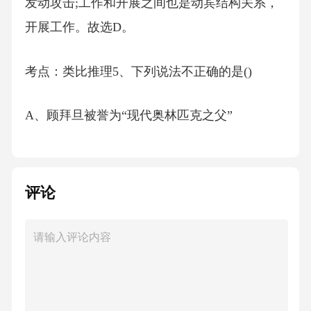
发动攻击;工作和开展之间也是动宾结构关系，
开展工作。故选D。
考点：类比推理5、下列说法不正确的是()
A、顾拜旦被誉为“现代奥林匹克之父”
B、邓稼先被称为我国的“两弹元勋”
评论
C、林则徐是近代史上睁眼看世界的第一人
D、关汉卿与马致远、郑光祖、汤显祖并称为
“元曲四大家”