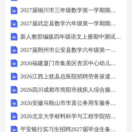
C、胶接
2027届铜川市三年级数学第一学期期末质量跟踪监视模拟试题含解析
D、铆接
2027届武定县数学六年级第一学期期末质量跟踪监视模拟试题含解析
新人教部编版四年级语文上册期中测试卷含答案
【答案】：AB、C项属于非金属连接方式，D项
2027届荆州市公安县数学六年级第一学期期末联考试题含解析
铆接不具有足够的强度。故选A。
2026福建厦门市集美区杏滨中心幼儿园招聘2人备考题库附答案详解（完整版）
考点：通用技术7、在Excel2010中，运算符优先
2026江西上犹县总医院招聘劳务派遣制工作人员5人备考题库及答案详解一套
级最高的是()
2026四川成都市简阳市残疾人综合服务中心招聘编外人员1人备考题库含答案详解
A、逻辑运算符
2026安徽马鞍山市市直公务用车服务中心编外聘用人员招聘3人备考题库含答案详解（培优b卷）
2026北京大学材料科学与工程学院招聘劳动合同制工作人员1人备考题库附答案详解（完整版）
B、引用运算符
平安银行实习生招聘2027届毕业生备考题库附答案详解（b卷）