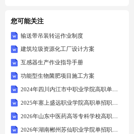
况，及时发现并处理可能出现的问题。2.做好随
访记录，为患者提供康复指导和建议，提高患
您可能关注
者满意度。七、财务管理（一）收费管理1.严格
输送带吊装转运作业制度
执行物价部门规定的收费标准，规范收费行
为。公示收费项目和标准，做到收费透明。2.加
建筑垃圾资源化工厂设计方案
强收费票据管理，确保票据开具真实、准确、
互感器生产作业指导手册
完整。（二）成本核算1.建立成本核算制度，对
功能型生物菌肥项目施工方案
口腔科美容科室的人力、物力、财力等成本进
行核算和分析。2.通过成本核算，优化资源配
2024年四川内江市中职业学院高职单招职业技能考试题库及参考答案详解【培优A卷】
置，降低运营成本，提高经济效益。（三）财
2025年塞上盛远职业学院高职单招职业技能考试模拟试卷含答案详解（达标题）
务审计1.定期进行财务审计，确保财务收支合
2026年山东中医药高等专科学校高职单招职业技能考试模拟试卷及完整答案详解（典优）
规、账目清晰。加强内部控制，防范财务风
2026年湖南郴州苏仙职业学院单招职业技能考试模拟试卷附完整答案详解（各地真题）
险。2.配合相关部门做好财务检查和审计工作，