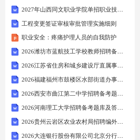
及时整改存在的问题。八、投诉与纠纷处理
2027年山西同文职业学院单招职业技能考试题库及答案详解【各地真题】
（一）投诉受理1.设立投诉渠道，如投诉电话、
工程变更签证审核审批管理实施细则
邮箱、意见箱等，及时受理患者及家属的投
职业安全：疼痛护理人员的自我防护
诉。2.对投诉内容进行详细记录，包括投诉时
间、投诉人、投诉事项等。（二）调查处理1.接
2026潍坊市蓝航技工学校教师招聘备考题库及1套参考答案详解
到投诉后，应立即组织相关人员进行调查核
2026江苏省住房和城乡建设厅直属事业单位江苏省城乡发展研究中心招聘高层次人才备考题库及答案详解（必刷）
实，了解投诉事件的真实情况。2.根据调查结
2026福建福州市鼓楼区水部街道办事处招聘劳务派遣人员1人备考题库及答案详解1套
果，制定合理的处理方案，及时与投诉人沟通
2026西安市曲江第二中学招聘备考题库（19人）含答案详解（预热题）
反馈处理结果，争取投诉人的理解和满意。
（三）纠纷防范与处理1.加强医疗质量管理，提
2026河南理工大学招聘备考题库及答案详解（必刷）
高医疗服务水平，从源头上防范医疗纠纷的发
2026贵州云岩区农业农村局招聘编外聘用人员备考题库附答案详解ab卷
生。2.对
2026大连银行股份有限公司北京分行党委书记、行长招聘1人备考题库及答案详解（夺冠）