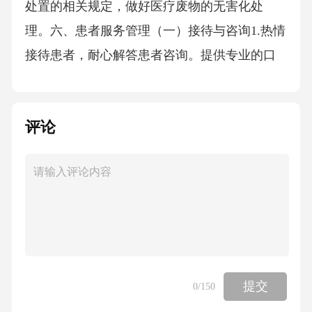
处置的相关规定，做好医疗废物的无害化处
理。六、患者服务管理（一）接待与咨询1.热情
接待患者，耐心解答患者咨询。提供专业的口
腔美容知识和诊疗建议，帮助患者了解自身口
腔状况和美容需求。2.设立导医岗位，引导患者
评论
就诊，协助办理挂号、缴费、检查等手续，提
高患者就医体验。（二）预约与分诊1.建立完善
的预约制度，方便患者提前预约就诊时间。根
据患者病情和预约情况，合理安排分诊，确保
患者得到及时、有效的治疗。2.对急诊患者应优
先安排就诊，及时处理紧急情况。（三）术后
随访1.制定术后随访计划，对接受口腔科美容治
提交
0
/150
疗的患者进行定期随访。了解患者术后恢复情