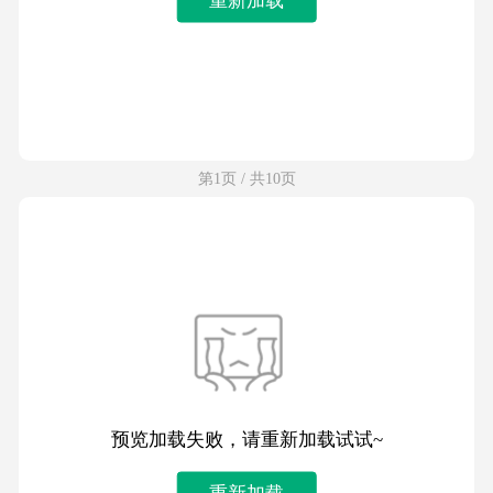
第1页 / 共10页
预览加载失败，请重新加载试试~
重新加载