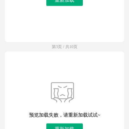
第3页 / 共10页
预览加载失败，请重新加载试试~
重新加载