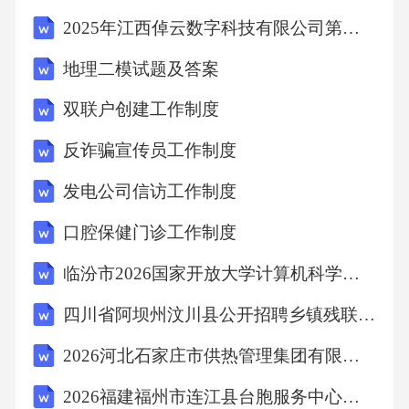
应尊重公司/组织的员工，不得对员工进行不礼
2025年江西倬云数字科技有限公司第一批次招聘7人笔试历年难易错考点试卷带答案解析
貌或不当的行为。如有问题或疑问，应通过正
地理二模试题及答案
常渠道与公司/组织的相关人员沟通解决。
双联户创建工作制度
（三）信息保密1.保密范围：参观团在参观过程
中可能接触到的公司/组织机密信息，包括但不
反诈骗宣传员工作制度
限于技术资料、商业秘密、客户信息等，均属
发电公司信访工作制度
于保密范围。参观团成员应严格遵守保密规
口腔保健门诊工作制度
定，不得泄露任何机密信息。2.保密措施：公
临汾市2026国家开放大学计算机科学与技术-期末考试提分复习题(含答案)
司/组织应与参观团签订保密协议，明确双方的
保密责任和义务。在参观过程中，应对涉及机
四川省阿坝州汶川县公开招聘乡镇残联专干备考题库（2人）含答案详解（完整版）
密信息的区域和资料进行严格管理，限制参观
2026河北石家庄市供热管理集团有限公司招聘25人备考题库及参考答案详解
团成员的访问权限。参观团成员应妥善保管所
2026福建福州市连江县台胞服务中心招聘1人备考题库附答案详解（完整版）
获取的机密信息，不得私自复制、传播或用于