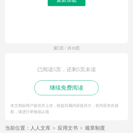
第5页 / 共10页
已阅读5页，还剩5页未读
继续免费阅读
本文档由用户提供并上传，收益归属内容提供方，若内容存在侵
权，请进行举报或认领
当前位置：
人人文库
>
应用文书
>
规章制度