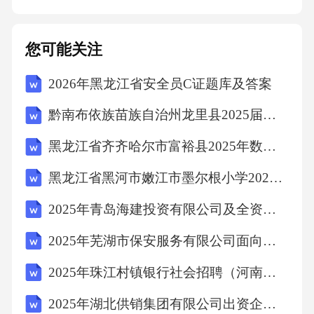
工作日内进行审核。审核内容包括参观团的合
法性、参观目的的合理性、参观时间的可行性
您可能关注
等。如审核通过，应及时与参观团确认预约信
2026年黑龙江省安全员C证题库及答案
息；如审核不通过，应向参观团说明原因，并
建议其调整参观时间或内容。（二）参观纪律1.
黔南布依族苗族自治州龙里县2025届三下数学期中教学质量检测模拟试题（含答案解析）
遵守公司/组织规定：参观团在参观过程中应遵
黑龙江省齐齐哈尔市富裕县2025年数学三年级第二学期期中统考模拟试题（含解析）
守公司/组织的各项规章制度，不得随意进入未
黑龙江省黑河市嫩江市墨尔根小学2025届数学四年级第二学期期末预测试题（含答案解析）
经允许的区域，不得触摸、损坏公司/组织的设
备和设施。2.保持安静有序：参观团应保持安静
2025年青岛海建投资有限公司及全资子公司公开招聘（25人）笔试历年难易错考点试卷带答案解析
有序，不得大声喧哗、打闹，以免影响公司/组
2025年芜湖市保安服务有限公司面向退役士兵招聘押运员20人笔试历年难易错考点试卷带答案解析
织的正常工作秩序。在参观过程中，应按照讲
2025年珠江村镇银行社会招聘（河南信阳）笔试历年典型考题及考点剖析附带答案详解
解员的引导和指示进行参观，不得擅自离队或
2025年湖北供销集团有限公司出资企业公开招聘28名工作人员笔试历年难易错考点试卷带答案解析
改变参观路线。3.尊重公司/组织员工：参观团