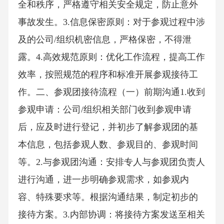
全和秩序，严格遵守相关安全规定，防止意外
事故发生。3.信息保密原则：对于参观过程中涉
及的公司/组织机密信息，严格保密，不得泄
露。4.高效规范原则：优化工作流程，提高工作
效率，按照规范的程序和标准开展参观接待工
作。二、参观团接待流程（一）前期沟通1.收到
参观申请：公司/组织相关部门收到参观申请
后，应及时进行登记，并初步了解参观团的基
本信息，包括参观人数、参观目的、参观时间
等。2.与参观团沟通：安排专人与参观团负责人
进行沟通，进一步明确参观需求，如参观内
容、特殊要求等。根据沟通结果，制定初步的
接待方案。3.内部协调：将接待方案发送至相关