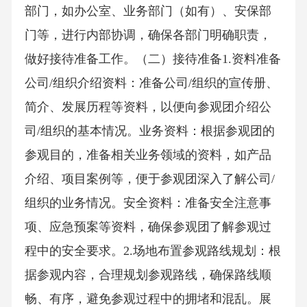
部门，如办公室、业务部门（如有）、安保部
门等，进行内部协调，确保各部门明确职责，
做好接待准备工作。（二）接待准备1.资料准备
公司/组织介绍资料：准备公司/组织的宣传册、
简介、发展历程等资料，以便向参观团介绍公
司/组织的基本情况。业务资料：根据参观团的
参观目的，准备相关业务领域的资料，如产品
介绍、项目案例等，便于参观团深入了解公司/
组织的业务情况。安全资料：准备安全注意事
项、应急预案等资料，确保参观团了解参观过
程中的安全要求。2.场地布置参观路线规划：根
据参观内容，合理规划参观路线，确保路线顺
畅、有序，避免参观过程中的拥堵和混乱。展