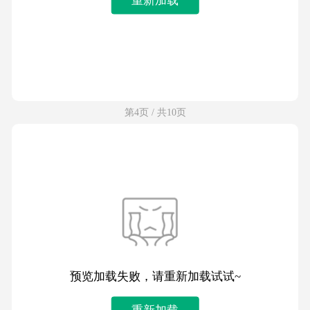
第4页 / 共10页
预览加载失败，请重新加载试试~
重新加载