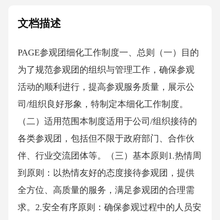
文档描述
PAGE参观团细化工作制度一、总则（一）目的
为了规范参观团的组织与管理工作，确保参观
活动的顺利进行，提高参观服务质量，展示公
司/组织良好形象，特制定本细化工作制度。
（二）适用范围本制度适用于公司/组织接待的
各类参观团，包括但不限于政府部门、合作伙
伴、行业交流团体等。（三）基本原则1.热情周
到原则：以热情友好的态度接待参观团，提供
全方位、高质量的服务，满足参观团的合理需
求。2.安全有序原则：确保参观过程中的人员安