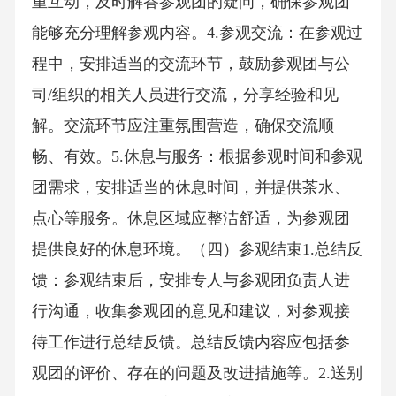
重互动，及时解答参观团的疑问，确保参观团
能够充分理解参观内容。4.参观交流：在参观过
程中，安排适当的交流环节，鼓励参观团与公
司/组织的相关人员进行交流，分享经验和见
解。交流环节应注重氛围营造，确保交流顺
畅、有效。5.休息与服务：根据参观时间和参观
团需求，安排适当的休息时间，并提供茶水、
点心等服务。休息区域应整洁舒适，为参观团
提供良好的休息环境。（四）参观结束1.总结反
馈：参观结束后，安排专人与参观团负责人进
行沟通，收集参观团的意见和建议，对参观接
待工作进行总结反馈。总结反馈内容应包括参
观团的评价、存在的问题及改进措施等。2.送别