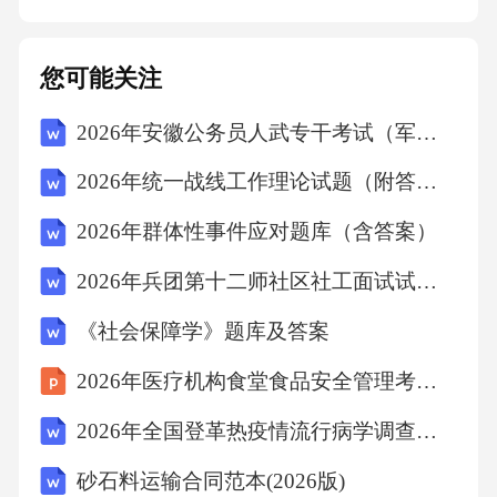
作业治疗过程中，指导患者正确使用辅助器
具，提高日常生活活动能力。对患者进行康复
您可能关注
知识和技能的指导，帮助患者掌握自我护理方
2026年安徽公务员人武专干考试（军事知识）能力提高训练题及答案
法和康复训练技巧，提高患者的自我管理能
力。如指导患者进行关节活动度训练、肌肉力
2026年统一战线工作理论试题（附答案）
量训练等，并告知患者训练的注意事项和频
2026年群体性事件应对题库（含答案）
率。3.护理记录与交接班康复护理记录应详细、
2026年兵团第十二师社区社工面试试题(含答案)
准确地记录患者的护理情况，包括护理措施实
施情况、患者病情变化、患者对护理的反应等
《社会保障学》题库及答案
信息。护理记录应及时、完整，为后续的护理
2026年医疗机构食堂食品安全管理考核试卷
工作提供参考依据。严格执行交接班制度，康
2026年全国登革热疫情流行病学调查报告
复护士应在交接班时详细交接患者的病情、护
砂石料运输合同范本(2026版)
理措施、治疗进展等情况，确保护理工作的连