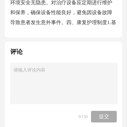
环境安全无隐患。对治疗设备应定期进行维护
和保养，确保设备性能良好，避免因设备故障
导致患者发生意外事件。四、康复护理制度1.基
础护理康复护士应按照基础护理规范，为患者
提供优质的护理服务。包括协助患者进行日常
评论
生活活动，如翻身、拍背、洗漱、进食、穿衣
等，预防并发症的发生，如压疮、肺部感染、
泌尿系统感染等。密切观察患者的病情变化，
如生命体征、意识状态、伤口情况等，及时发
现问题并报告医生进行处理。2.康复护理措施根
据患者的康复需求，康复护士应配合康复治疗
师实施康复护理措施。如在物理治疗过程中，
提交
0
/150
协助患者摆放正确的体位，确保治疗效果；在