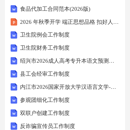
续性和准确性。交接班记录应清晰、明确，双
食品代加工合同范本(2026版)
方签字确认。五、康复设备管理制度1.设备采购
2026 年秋季开学 端正思想品格 扣好人生第一粒扣子
与验收根据卫生室康复工作的需要，制定合理
卫生院例会工作制度
的康复设备采购计划。采购设备应遵循质量可
靠、性能优良、符合临床需求的原则，优先选
卫生院财务工作制度
择具有良好口碑和售后服务的产品。设备到货
绍兴市2026成人高考专升本语文预测试题(含答案)
后，应组织相关人员进行验收。验收内容包括
县工会经审工作制度
设备的数量、规格、型号、外观质量、技术参
内江市2026国家开放大学汉语言文学-期末考试提分复习题(含答案)
数等，确保设备符合采购合同要求。验收合格
后，填写验收报告，办理入库手续。2.设备使用
参观团细化工作制度
与维护制定康复设备操作规程，操作人员应严
双联户创建工作制度
格按照操作规程使用设备。在使用设备前，应
反诈骗宣传员工作制度
检查设备是否正常运行，确保设备安全可靠；