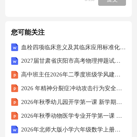
结合，充满了象征和隐喻。2.鲁迅杂文思想与艺
术特色：思想：强烈的社会批判性和战斗性，
揭露国民劣根性，抨击旧文化旧道德，充满启
您可能关注
蒙精神。艺术：①形象性与逻辑性统一，善用
血栓四项临床意义及其临床应用标准化解读
比喻、讽刺。②风格多样，或犀利泼辣，或含
蓄凝练。③语言精炼、冷峻、幽默，富于生命
2027届甘肃省庆阳市高考物理押题试卷（含答案解析）
力。3.语音四要素：①音高，指声音的高低，决
高中班主任2026年二季度班级学风建设工作总结
定于发音体振动的频率。②音强，指声音的强
2026 年精神分裂症冲动攻击行为安全护理个案
弱，决定于振幅。③音长，指声音的长短，决
定于发音体振动持续时间。④音色，指声音的
2026年秋季幼儿园开学第一课 新学期学习规划主题班会
特色，决定于声波的形式。4.现实主义文学基本
2026年秋季动物医学专业开学第一课 职业发展前景分析讲座方案
特征：①注重客观真实地反映生活。②注重塑
2026年北师大版小学六年级数学上册课时《数学总结》教案
造典型环境中的典型人物。③描写细节的真