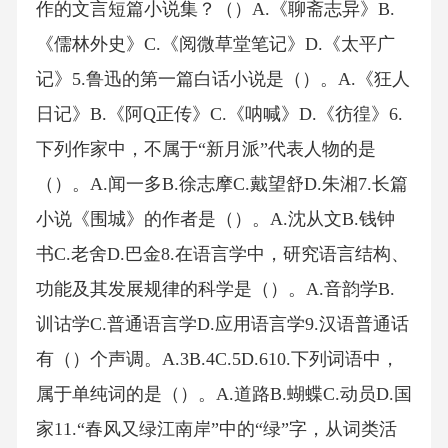
作的文言短篇小说集？（）A.《聊斋志异》B.
《儒林外史》C.《阅微草堂笔记》D.《太平广
记》5.鲁迅的第一篇白话小说是（）。A.《狂人
日记》B.《阿Q正传》C.《呐喊》D.《彷徨》6.
下列作家中，不属于“新月派”代表人物的是
（）。A.闻一多B.徐志摩C.戴望舒D.朱湘7.长篇
小说《围城》的作者是（）。A.沈从文B.钱钟
书C.老舍D.巴金8.在语言学中，研究语言结构、
功能及其发展规律的科学是（）。A.音韵学B.
训诂学C.普通语言学D.应用语言学9.汉语普通话
有（）个声调。A.3B.4C.5D.610.下列词语中，
属于单纯词的是（）。A.道路B.蝴蝶C.动员D.国
家11.“春风又绿江南岸”中的“绿”字，从词类活