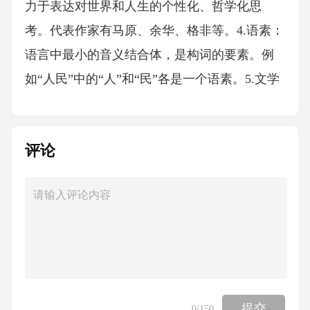
力于表达对世界和人生的个性化、哲学化思
考。代表作家有马原、余华、格非等。4.语素：
语言中最小的音义结合体，是构词的要素。例
如“人民”中的“人”和“民”各是一个语素。5.文学
典型：又称典型人物或典型形象，指在文学作
品中塑造的、通过鲜明独特的个性反映出特定
评论
社会历史普遍性的、具有高度艺术成就的人物
形象。如阿Q、堂吉诃德。四、简答题1.《红楼
梦》主要艺术成就：①宏大精巧的结构艺术，
网状叙事，前后呼应。②塑造了数百个栩栩如
生、个性鲜明的人物形象。③细腻深刻的心理
描写。④精湛的语言艺术，人物语言个性化，
叙述语言典雅生动。⑤将写实与诗化意境完美
提交
0
/150