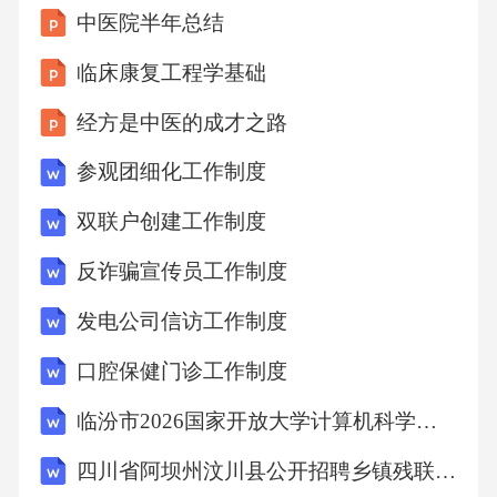
中医院半年总结
实。④作家思想倾向通过情节和场面自然流
露。⑤多采用写实的表现手法。5.文学鉴赏“共
临床康复工程学基础
鸣”产生原因：①作品深刻揭示了具有普遍意义
经方是中医的成才之路
的人性、情感或社会问题。②读者的经历、情
参观团细化工作制度
感与作品表达的内容有相似或相通之处。③作
品强大的艺术感染力触动了读者的心灵。④时
双联户创建工作制度
代的相似性使读者对作品产生深刻理解与认
反诈骗宣传员工作制度
同。五、论述题1.唐代诗歌的地位和影响：地
发电公司信访工作制度
位：唐代诗歌是中国古典诗歌发展的顶峰，题
口腔保健门诊工作制度
材广阔，流派纷呈，体裁完备，名家辈出，作
品艺术水平极高，代表了中华诗歌文化的最高
临汾市2026国家开放大学计算机科学与技术-期末考试提分复习题(含答案)
成就。影响：①对后世诗歌创作产生深远影
四川省阿坝州汶川县公开招聘乡镇残联专干备考题库（2人）含答案详解（完整版）
响，成为历代诗人学习的典范。②诗歌中蕴含