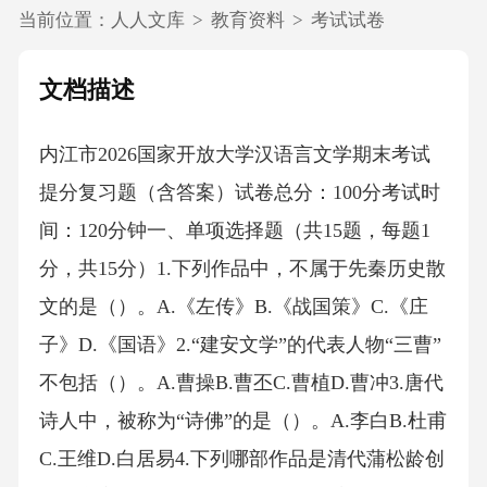
当前位置：
人人文库
>
教育资料
>
考试试卷
文档描述
内江市2026国家开放大学汉语言文学期末考试
提分复习题（含答案）试卷总分：100分考试时
间：120分钟一、单项选择题（共15题，每题1
分，共15分）1.下列作品中，不属于先秦历史散
文的是（）。A.《左传》B.《战国策》C.《庄
子》D.《国语》2.“建安文学”的代表人物“三曹”
不包括（）。A.曹操B.曹丕C.曹植D.曹冲3.唐代
诗人中，被称为“诗佛”的是（）。A.李白B.杜甫
C.王维D.白居易4.下列哪部作品是清代蒲松龄创