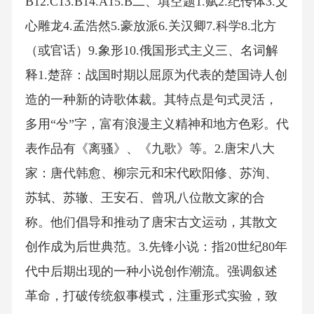
B12.C13.B14.A15.B二、填空题1.赋2.纪传体3.文
心雕龙4.孟浩然5.豪放派6.关汉卿7.科学8.北方
（或官话）9.象形10.俄国形式主义三、名词解
释1.楚辞：战国时期以屈原为代表的楚国诗人创
造的一种新的诗歌体裁。其特点是句式灵活，
多用“兮”字，富有浪漫主义精神和地方色彩。代
表作品有《离骚》、《九歌》等。2.唐宋八大
家：唐代韩愈、柳宗元和宋代欧阳修、苏洵、
苏轼、苏辙、王安石、曾巩八位散文家的合
称。他们倡导和推动了唐宋古文运动，其散文
创作成为后世典范。3.先锋小说：指20世纪80年
代中后期出现的一种小说创作潮流。强调叙述
革命，打破传统叙事模式，注重形式实验，致