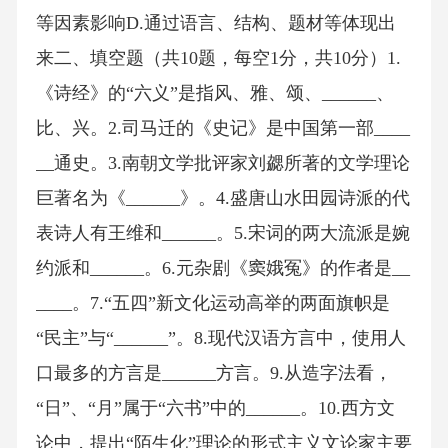
等因素影响D.通过语言、结构、题材等体现出
来二、填空题（共10题，每空1分，共10分）1.
《诗经》的“六义”是指风、雅、颂、______、
比、兴。2.司马迁的《史记》是中国第一部____
__通史。3.南朝文学批评家刘勰所著的文学理论
巨著名为《______》。4.盛唐山水田园诗派的代
表诗人有王维和______。5.宋词的两大流派是婉
约派和______。6.元杂剧《窦娥冤》的作者是__
____。7.“五四”新文化运动高举的两面旗帜是
“民主”与“______”。8.现代汉语方言中，使用人
口最多的方言是______方言。9.从造字法看，
“日”、“月”属于“六书”中的______。10.西方文
论中，提出“陌生化”理论的形式主义文论家主要