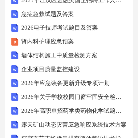
2025年江汉区金融类国企招聘工作人员1人笔试历年难易错考点试卷带答案解析
张情绪。
急症急救试题及答案
2026电子技师考试题目及答案
疼痛管理合理使用镇痛药物，减少穿刺疼痛。
肾内科护理应急预案
建立信任多次沟通中展现专业与关怀，增强患
墙体结构施工中质量检测方案
者安全感。3.3患者的依从性问题3.3.1问题表现
企业项目质量监控建设
部分患者可能因工作、家庭等原因，错过透析
时间或自行调整治疗方案。3.3患者的依从性问
2026年应急装备更新升级专项计划
题：3.3.2应对策略制定个性化计划了解患者生
2026年关于学校校园门窗牢固安全检查注意事项
活作息，协调透析时间。定期随访通过电话、
2026年高职单招药学类药物化学试题题库
微信等方式提醒，并评估依从性。奖励机制对
依从性好的患者给予口头表扬或小礼品激励。3.
露天矿山动态灾害应急响应系统技术方案
4患者的社会支持不足3.4.1问题表现部分患者因