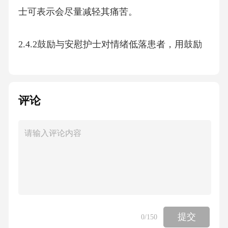
士可表示会尽量减轻其痛苦。
2.4.2鼓励与安慰护士对情绪低落患者，用鼓励
性语言提升信心，适时安慰，如握住患者的手
或轻拍背部。血液透析护理沟通中的常见问题
及应对策略043.1患者对治疗方案的误解
评论
3.1.1问题表现部分患者可能因缺乏医学知识，
对透析频率、药物使用等产生疑问，甚至质疑
治疗效果。3.1患者对治疗方案的误解：3.1.2应
对策略
耐心解释用简单比喻或图示说明治疗方案，如
提交
0
/150