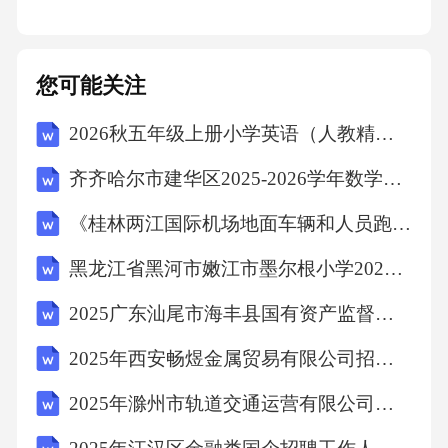
用“海绵吸水”比喻透析过程。
提供书面资料准备通俗易懂的宣传册，供患者
您可能关注
参考。
2026秋五年级上册小学英语（人教精通版三起）教学计划含教学进度表
邀请家属参与让家属了解病情，协助护士沟
齐齐哈尔市建华区2025-2026学年数学三年级第二学期期中复习检测试题（含解析）
通。3.2患者的焦虑与恐惧
《桂林两江国际机场地面车辆和人员跑道侵入防范方案》修订内容考试测试卷及答案
黑龙江省黑河市嫩江市墨尔根小学2025届数学三年级下学期期末预测试题（含答案解析）
3.2.1问题表现首次透析患者可能因陌生环境、
穿刺疼痛等产生恐惧；长期透析患者则可能因
2025广东汕尾市海丰县国有资产监督管理局招聘12名县属国有企业工作人员拟聘用人员（第一批）笔试历年典型考点题库附带答案详解
并发症担忧未来。3.2患者的焦虑与恐惧：3.2.2
2025年西安畅煜金属贸易有限公司招聘笔试历年常考点试题专练附带答案详解
应对策略
2025年滁州市轨道交通运营有限公司公开招募青年就业见习人员16名笔试历年备考题库附带答案详解
心理疏导通过聊天、深呼吸训练等方式缓解紧