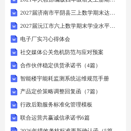
听第8段录音，回答第11至13题。
2027届济南市平阴县三上数学期末达标检测模拟试题含解析
11.Wheredoestheconversationprobablytakeplace?
2027届沅江市六上数学期末学业水平测试试题含解析
A.Onabus.B.Inaclassroom.C.Inanewsstudio.
电子厂实习心得体会
社交媒体公关危机防范与应对预案
12.Whatdoesthemanthinkofsocialmediaplatforms?
合作伙伴稳定供货承诺书（4篇）
A.Theyofferone-sidedcontent.B.Theytelluninteresti
智能楼宇能耗监测系统运维规范手册
ngstories.C.Theyarechallengingforusers.
产品定价策略调整回复函（7篇）
13.Whatarethespeakersmainlytalkingabout?
行政后勤服务标准化管理模板
联合运营共赢诚信承诺书6篇
A.Differentlifestyles.B.Sourcesofnews.C.Waystosta
2026年绩效考核标准更新确认函（5篇）范文