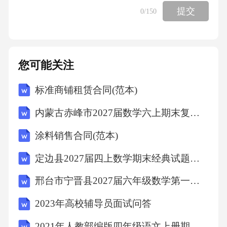
提交
0
/150
ties.C.Buyingfurnitureforhisflat.
9.Whatistheman'sfriendexpertin?
您可能关注
A.Clothingdesign.B.Englishliterature.C.Businessm
标准商铺租赁合同(范本)
anagement.
内蒙古赤峰市2027届数学六上期末复习检测模拟试题含解析
10.Howdoesthemansoundintheend?
涂料销售合同(范本)
定边县2027届四上数学期末经典试题含解析
A.Respectful.B.Encouraging.C.Sympathetic.
邢台市宁晋县2027届六年级数学第一学期期末达标检测模拟试题含解析
英语试题第1页(共8页)
2023年高校辅导员面试问答
2021年人教部编版四年级语文上册期中考试卷()