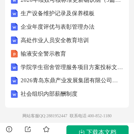
yawake.
生产设备维护记录及保养模板
听第9段录音，回答第14至16题。
企业年度评优与表彰管理办法
高处作业人员安全教育培训
14.Whatservicedoesthewomantrytosell?
输液安全警示教育
A.Medicalinsurance.B.Computerlessons.C.Aclubm
学院学生宿舍管理服务项目方案投标文件（技术方案）
embership.
2026青岛东鼎产业发展集团有限公司招聘笔试备考题库及答案解析
15.Whydoesthemanturndownthewoman?
社会组织内部薪酬制度
A.Hedislikessalescalls.B.Hethinksthepriceistoohig
网站客服QQ:2881952447 联系电话:
400-852-1180
h.C.Healreadyhasafitnessroutine.
下载本文档