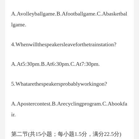
A.Avolleyballgame.B.Afootballgame.C.Abasketbal
lgame.
4.Whenwillthespeakersleaveforthetrainstation?
A.At5:30pm.B.At6:30pm.C.At7:30pm.
5.Whatarethespeakersprobablyworkingon?
A.Apostercontest.B.Arecyclingprogram.C.Abookfa
ir.
第二节(共15小题；每小题1.5分，满分22.5分)