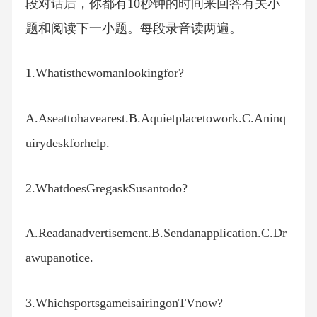
段对话后，你都有10秒钟的时间来回答有关小
题和阅读下一小题。每段录音读两遍。
1.Whatisthewomanlookingfor?
A.Aseattohavearest.B.Aquietplacetowork.C.Aninq
uirydeskforhelp.
2.WhatdoesGregaskSusantodo?
A.Readanadvertisement.B.Sendanapplication.C.Dr
awupanotice.
3.WhichsportsgameisairingonTVnow?