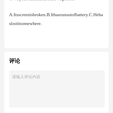
A.Itsscreenisbroken.B.Ithasrunoutofbattery.C.Heha
slostitsomewhere.
7.Howdoestheapphelpthewomansleep?
A.Itlimitsscreentime.B.Itplayswhitenoise.C.Itblock
评论
soutbluelight.
听第7段录音，回答第8至10题。
8.Whatisthemandoingrightnow?
A.Decoratinghisnewoffice.B.Huntingforofficefacili