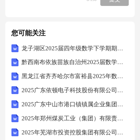
您可能关注
龙子湖区2025届四年级数学下学期期中检测模拟试题含答案
黔西南布依族苗族自治州2025届数学三下期末学业质量监测模拟试题（含答案解析）
黑龙江省齐齐哈尔市富裕县2025年数学四年级第二学期期末统考模拟试题含解析
2025广东依顿电子科技股份有限公司招聘员工关系专员等岗位测试笔试历年难易错考点试卷带答案解析
2025广东中山市港口镇镇属企业集团招聘员工总及笔试历年典型考点题库附带答案详解
2025年郑州煤炭工业（集团）有限责任公司校园招聘403人笔试历年典型考点题库附带答案详解
2025年芜湖市投资控股集团有限公司公开招聘招商人员10名笔试历年常考点试题专练附带答案详解