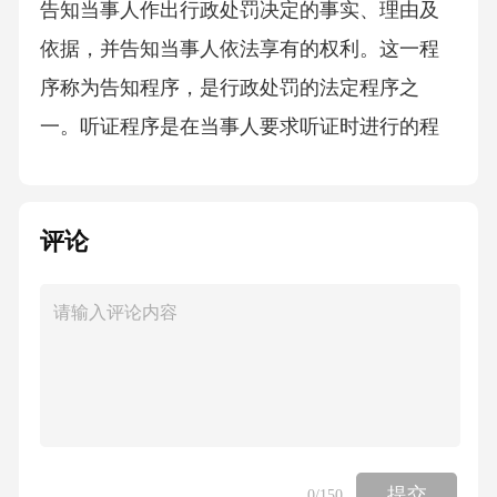
告知当事人作出行政处罚决定的事实、理由及
依据，并告知当事人依法享有的权利。这一程
序称为告知程序，是行政处罚的法定程序之
一。听证程序是在当事人要求听证时进行的程
序，调查程序是行政机关收集证据的程序，决
定程序是行政机关最终作出处罚决定的程序。
评论
故选B。8．近年来，中国在航天领域取得了举
世瞩目的成就，例如成功发射了“天问一号”火星
探测器，实现了对火星的自主着陆和巡视探
测。这一成就体现了我国在()方面的重大突破。
A、深海探测技术B、航天技术C、人工智能技
术D、生物工程技术答案：B解析：“天问一号”
火星探测器是中国首次自主火星探测任务，实
提交
0
/150