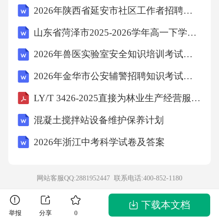
2026年陕西省延安市社区工作者招聘考试备考试题及答案解析
情，政府迅速启动应急预案，开展大规模核酸
检测和隔离治疗。这一防控措施体现了疾病预
山东省菏泽市2025-2026学年高一下学期期末考试英语试卷
防的基本原则之一是()。A、早期发现B、快速
2026年兽医实验室安全知识培训考试题库(含答案)
响应C、精准防控D、群防群控答案：B解析：
2026年金华市公安辅警招聘知识考试题库及答案
疾病预防的基本原则包括早期发现、快速响
LY/T 3426-2025直接为林业生产经营服务工程设施用地规范
应、精准防控和群防群控。快速响应是指在疫
情发生时，政府能够迅速启动应急机制，采取
混凝土搅拌站设备维护保养计划
有效措施控制疫情蔓延。题干中，政府迅速开
2026年浙江中考科学试卷及答案
展核酸检测和隔离治疗，属于快速响应的范
畴，故选B。12．市场经济的基本原理之一是供
网站客服QQ:2881952447 联系电话:
400-852-1180
求关系决定价格，当商品供给大于需求时，价
格通常会()。A、上涨B、下跌C、不变D、波动
下载本文档
举报
分享
0