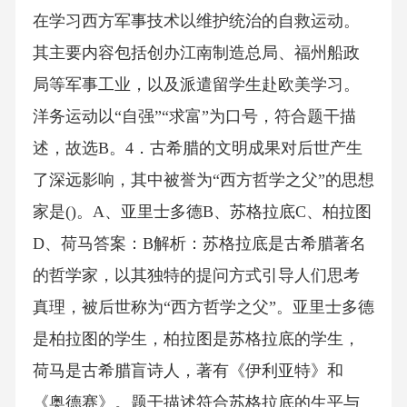
在学习西方军事技术以维护统治的自救运动。
其主要内容包括创办江南制造总局、福州船政
局等军事工业，以及派遣留学生赴欧美学习。
洋务运动以“自强”“求富”为口号，符合题干描
述，故选B。4．古希腊的文明成果对后世产生
了深远影响，其中被誉为“西方哲学之父”的思想
家是()。A、亚里士多德B、苏格拉底C、柏拉图
D、荷马答案：B解析：苏格拉底是古希腊著名
的哲学家，以其独特的提问方式引导人们思考
真理，被后世称为“西方哲学之父”。亚里士多德
是柏拉图的学生，柏拉图是苏格拉底的学生，
荷马是古希腊盲诗人，著有《伊利亚特》和
《奥德赛》。题干描述符合苏格拉底的生平与