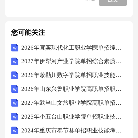
现了对火星的轨道环绕、着陆和巡视探测，是
我国航天技术的重大突破。深海探测技术主要
应用于海洋研究，人工智能技术主要应用于智
您可能关注
能设备，生物工程技术主要应用于医药和农业
2026年宜宾现代化工职业学院单招综合素质考试模拟试卷含完整答案详解（必刷）
领域。题干描述符合航天技术的范畴，故选B。
9．内蒙古自治区位于中国北部边疆，其行政区
2027年伊犁河产业学院单招综合素质考试模拟试卷含完整答案详解（名师系列）
域包括()个地级行政区。A、3个B、6个C、9个
2026年敕勒川数字学院单招职业技能考试题库含完整答案详解（有一套）
D、12个答案：C解析：内蒙古自治区共有9个地
2026年山东兴鲁职业学院高职单招职业适应性测试考试模拟试卷含答案详解【典型题】
级行政区，包括9个地级市和3个盟。地级行政
区包括呼和浩特市、包头市、鄂尔多斯市等。
2027年武当山文旅职业学院高职单招职业技能考试题库【典型题】附答案详解
故选C。10．甲与乙签订了一份买卖合同，约定
2025年小五台山职业学院单招职业技能考试题库及1套参考答案详解
甲向乙出售一批货物，乙在收到货物后支付货
2024年重庆市奉节县单招职业技能考试模拟试卷含完整答案详解（易错题）
款。合同履行过程中，乙因甲提供的货物存在