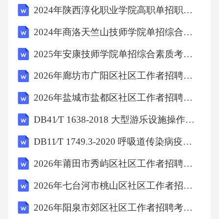
2024年陕西淳化职业学院高职单招职业适应性测试考试题库附参考答案详解（培优A卷）
严重质量问题，拒绝支付货款。根据《中华人
民共和国民法典》的规定，乙的行为属于()。
2024年商洛天竺山技师学院单招综合素质考试题库及答案详解参考
A、违约行为B、侵权行为C、合法行为D、无效
2025年安康技师学院单招综合素质考试模拟试卷附参考答案详解（模拟题）
行为答案：A解析：根据《中华人民共和国民法
2026年廊坊市广阳区社区工作者招聘笔试参考题库及答案解析
典》第五百七十七条，当事人一方不履行合同
义务或者履行合同义务不符合约定的，应当承
2026年盐城市盐都区社区工作者招聘笔试模拟试题及答案解析
担继续履行、采取补救措施或者赔偿损失等违
DB41∕T 1638-2018 大型游乐设施操作人员实际操作考试细则
约责任。题干中，甲提供的货物存在严重质量
DB11∕T 1749.3-2020 呼吸道传染病疫情防控消毒技术规范 第3部分：中小学校
问题，乙拒绝支付货款属于行使合同权利，是
2026年莆田市秀屿区社区工作者招聘笔试参考试题及答案解析
合法的违约行为。侵权行为是指侵害他人合法
权益的行为，合法行为是指符合法律规定的行
2026年七台河市桃山区社区工作者招聘考试参考试题及答案解析
为，无效行为是指因违反法律规定的条件而无
2026年阳泉市郊区社区工作者招聘考试参考试题及答案解析
效的行为。故选A。11．某社区爆发传染病疫