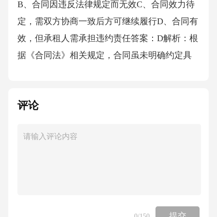
B、合同因违反法律规定而无效C、合同效力待
定，需双方协商一致后方可继续履行D、合同有
效，但承租人需承担违约责任答案：D解析：根
据《合同法》相关规定，合同虽未明确约定具
体条款，但未违反法律强制性规定，应属有效
合同。承租人擅自改变土地用途构成违约，需
评论
承担违约责任。A项错误，未明确约定条款不影
响合同效力。B项错误，合同未违反法律规定。
C项错误，合同效力已定，无需协商。6．某博
物馆展出一幅古代字画，参观者张某在观看时
因拥挤不慎将字画弄损。关于此事件中张某应
承担的法律责任，下列说法正确的是()。A、张
某无需承担任何责任，因博物馆存在安全疏漏
提交
0
/150