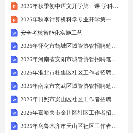
2026年秋季初中语文开学第一课 学科学术规范教案
可能增加生产成本，长期内可能降低生产成本
B、短期内可能降低生产成本，长期内可能增加
2026年秋季计算机科学专业开学第一课 专业证书与资格认证教学设计
生产成本C、短期内和长期内均可能增加生产成
安全考核智能化实施工艺
本D、短期内和长期内均可能降低生产成本答
2026年怀化市鹤城区城管协管招聘笔试备考题库及答案解析
案：A解析：新技术设备引进短期内需投入较高
成本，但长期内可能通过提高效率、减少人力
2026年河南省安阳市城管协管招聘笔试备考题库及答案解析
成本等方式降低总成本。B项错误，长期内成本
2026年淮北市杜集区社区工作者招聘笔试参考试题及答案解析
应降低。C项错误，长期内成本可能降低。D项
2026年南京市玄武区城管协管招聘笔试备考题库及答案解析
错误，短期内成本可能增加。8．某中学组织学
2026年日照市岚山区社区工作者招聘考试参考试题及答案解析
生进行社会实践活动，期间一名学生因意外受
伤。关于此事件中学校应承担的法律责任，下
2026年嘉峪关市金川区社区工作者招聘考试模拟试题及答案解析
列说法正确的是()。A、学校无需承担任何责
2026年乌鲁木齐市天山区社区工作者招聘考试模拟试题及答案解析
任，因学生受伤是意外事件B、学校需承担全部