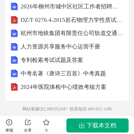
2026年柳州市城中区社区工作者招聘考试模拟试题及答案解析
赔偿责任，因未提供安全保障C、学校需根据过
错程度承担相应赔偿责任D、学校仅需向学生家
DZ/T 0276.4-2015岩石物理力学性质试验规程第4部分：岩石密度试验
长道歉，无需承担任何经济责任答案：C解析：
杭州市地铁集团有限责任公司轨道交通保护区管理实施办法7.28修改
根据《侵权责任法》相关规定，学校组织学生
人力资源共享服务中心运营手册
进行活动时负有安全保障义务，若因学校疏忽
专利检索考试试题及答案
导致学生受伤，需承担相应赔偿责任。C项正
确，学校责任大小取决于其过错程度。A项错
中考名著《唐诗三百首》中考真题
误，学校存在管理责任。B项错误，需根据实际
2024年医院体检中心绩效考核方案
情况判断责任大小。D项错误，学校需承担经济
赔偿责任。9．某公司员工在工作中因操作失误
网站客服QQ:2881952447 联系电话:
400-852-1180
导致产品缺陷，该产品流入市场后造成消费者
人身伤害。关于此事件中生产者的法律责任，
下载本文档
举报
分享
0