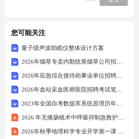
B、张某需承担全部赔偿责任，因未注意保护文
物C、张某需承担部分赔偿责任，博物馆也需承
担相应责任D、张某仅需向博物馆支付维修费用
您可能关注
答案：C解析：根据《侵权责任法》相关规定，
量子级声波助眠仪整体设计方案
参观者在博物馆参观时因自身过错造成文物损
坏的，需承担相应赔偿责任，但博物馆未尽到
2026年烟草专卖内勤统筹烟草公司招聘考试笔试试题（含答案）
安全保障义务的，也需承担补充责任。本案
2026年应急综合接待岗事业单位招聘考试笔试试题（含答案）
中，张某存在过错，需承担责任，但博物馆作
2026年血站采血医师医院招聘考试笔试试题（含答案）
为管理者也存在一定责任。A项错误，张某仍需
承担责任。B项错误，博物馆需承担补充责任。
2023年全国自考数据库系统原理历年试题及答案解析
D项错误，赔偿范围应合理。7．某企业为提高
2026 年无痛肠镜术中呼吸抑制急救护理个案
生产效率，引进了一项新技术设备。该技术的
2026年秋季地理科学专业开学第一课 学科交叉与创新发展讲座方案
应用对生产过程产生的影响包括()。A、短期内