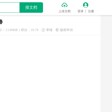


搜文档
上传文档
登录
注册
卷
小：13.89KB
积分：10.79
举报
版权申诉

