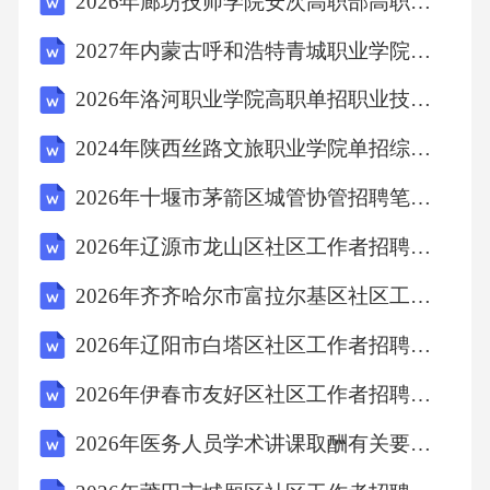
2026年廊坊技师学院安次高职部高职单招职业适应性测试考试模拟试卷附答案详解【轻巧夺冠】
A.监督应独立、客观
2027年内蒙古呼和浩特青城职业学院单招综合素质考试题库含答案详解（精练）
B.监督应定期进行
2026年洛河职业学院高职单招职业技能考试模拟试卷完整版附答案详解
C.监督应注重实际效果
2024年陕西丝路文旅职业学院单招综合素质考试模拟试卷含答案详解（B卷）
2026年十堰市茅箭区城管协管招聘笔试备考题库及答案解析
D.监督应注重理论分析
2026年辽源市龙山区社区工作者招聘考试参考题库及答案解析
二、多项选择题（本大题共5小题，每小题5
2026年齐齐哈尔市富拉尔基区社区工作者招聘考试备考题库及答案解析
分，共25分）
2026年辽阳市白塔区社区工作者招聘笔试参考题库及答案解析
1.下列关于企业内部控制制度的目标，正确的有
2026年伊春市友好区社区工作者招聘笔试参考试题及答案解析
（）。
2026年医务人员学术讲课取酬有关要求的规章制度及成效经验(2篇)