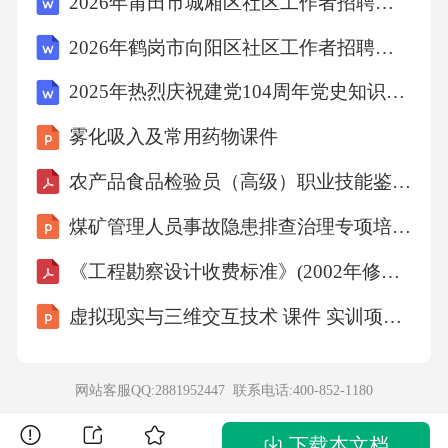
2026年莆田市城厢区社区工作者招聘考试模拟试题及答案解析
A.防范风险
2026年鹤岗市向阳区社区工作者招聘考试模拟试题及答案解析
B.提高效率
2025年热烈庆祝建党104周年党史知识竞赛题库及答案（共300题）
雾化吸入及常用药物课件
C.保障权益
农产品食品检验员（高级）职业技能鉴定考试题及答案
D.优化管理
煤矿管理人员事故隐患排查治理专项培训课件
E.促进发展
《工程勘察设计收费标准》(2002年修订本)
虚拟现实与三维交互技术 课件 实训项目3 开发虚拟文旅虚拟交互项目的技术实操
2.下列关于企业内部控制制度的设计原则，正确
的有（）。
网站客服QQ:2881952447 联系电话:
400-852-1180
A.全面性原则
下载本文档