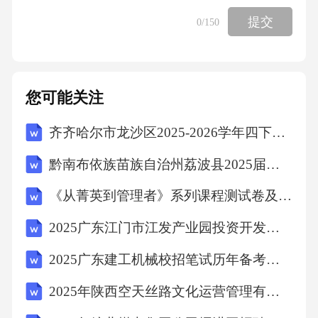
提交
0
/150
1.民间文学具有文本固定性，不会发生变异。
（）
您可能关注
2.民间歌谣中的“山歌”主要分布在山区和农村地
区。（）
齐齐哈尔市龙沙区2025-2026学年四下数学期末考试模拟试题含答案
黔南布依族苗族自治州荔波县2025届数学四年级下学期期中联考试题含解析
3.民间文学的社会功能主要体现在娱乐和教育方
《从菁英到管理者》系列课程测试卷及答案
面。（）
2025广东江门市江发产业园投资开发集团有限公司拟聘用人员笔试历年常考点试题专练附带答案详解
4.民间故事中的“神话”属于民间文学的基本类型
2025广东建工机械校招笔试历年备考题库附带答案详解
之一。（）
2025年陕西空天丝路文化运营管理有限责任公司招聘（44人）笔试历年备考题库附带答案详解
5.民间文学研究中的“田野调查法”主要强调文献