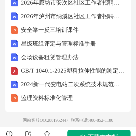
10.民间文学研究中的“比较研究法”主要强调不
2026年廊坊市安次区社区工作者招聘考试参考试题及答案解析
同文化之间的比较。（）
2026年泸州市纳溪区社区工作者招聘考试备考题库及答案解析
安全举一反三培训课件
四、材料分析题（本大题共2小题，每小题10
分，共20分）
星级班组评定与管理标准手册
会场设备租赁管理办法
材料一：
GB/T 1040.1-2025塑料拉伸性能的测定第1部分：总则
《白蛇传》是中国民间传说中著名的爱情故
2024新一代变电站二次系统技术规范第1部分：数据通信网关机
事，讲述了白蛇仙子与人类许仙的爱情悲剧。
监理资料标准化管理
故事中，白蛇仙子为了报恩化为人形与许仙相
爱，但最终因为法海和尚的干预而分离。这个
网站客服QQ:2881952447 联系电话:
400-852-1180
故事流传广泛，影响深远，成为民间文学中的
经典之作。