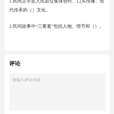
1.民间文学是人民群众集体创作、口头传播、世
代传承的（）文化。
2.民间故事中“三要素”包括人物、情节和（）。
3.民间歌谣中的“号子”主要服务于（）活动。
4.中国民间文学中的“地方色彩”主要体现在语
评论
言、习俗和（）等方面。
5.民间文学中的“原型”概念最早由心理学家（）
提出。
判断题：