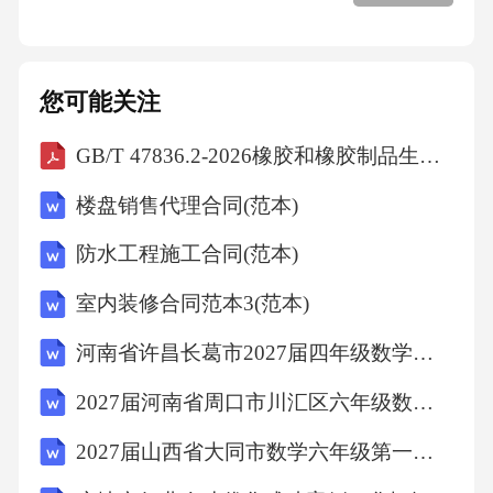
没有额外的资金来开展用HPRS系统替换Clinico
mPMI系统所需的工作。服务级别协议(SLA)合
规性：如果HPRS在WCGHW中实施，我们将预
您可能关注
期我们的服务提供商和我们自身都会对一项不
GB/T 47836.2-2026橡胶和橡胶制品生物基含量的测定第2部分：生物基碳含量
受任何现有SLA约束的服务产生依赖。功能性：
楼盘销售代理合同(范本)
HPRS的功能与当前ClinicomPMI的功能不匹
配，实施HPRS实际上意味着PMI的质量和响应
防水工程施工合同(范本)
能力的倒退，这将对患者服务产生负面影响。
室内装修合同范本3(范本)
访问卫生部数据：为了优化商业智能和数据分
河南省许昌长葛市2027届四年级数学第一学期期末监测模拟试题含解析
析功能，以及在单一患者查看器中提供信息以
2027届河南省周口市川汇区六年级数学第一学期期末达标检测试题含解析
支持临床护理，并在患者界面中提供信息以增
强患者自主性，WCGHW必须始终在源系统和P
2027届山西省大同市数学六年级第一学期期末质量跟踪监视模拟试题含解析
HDC中持有完整的最新患者信息。关于用HPRS