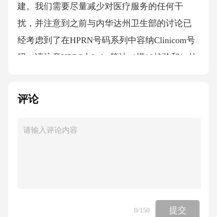
建。我们需要尽量减少对医疗服务的任何干
扰，并注意到之前与内华达州卫生部的讨论已
经考虑到了在HPRN号码系列中容纳Clinicom号
码（请注意HPRS中Luhn算法（模10校验和）的
实现方式意味着无论是否存在前导零，它都能
正常工作，这可以容纳我们当前在前导零基础
评论
上添加的9位Clinicom号码）。生物识别技术：
WCGHW希望在所有服务中实施一种经济高效
且可扩展的生物识别解决方案，以解决患者重
复登记的问题。用HPRS取代ClinicomPMI会产
生影响：9成本：用HPRS系统替换ClinicomPMI
系统将给所有目前都在使用ClinicomPMI系统的
医院和基层医疗机构带来巨额开支。WCGHW
提交
0
/150