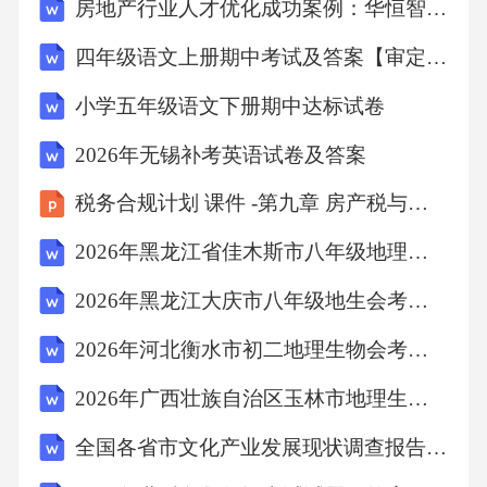
房地产行业人才优化成功案例：华恒智信破解薪酬竞争力不足
取代
四年级语文上册期中考试及答案【审定版】
ClinicomPMI的影响的说明：续10稳定性：WCG
小学五年级语文下册期中达标试卷
HW要求我们的PMI系统稳定，正常运行时间达
2026年无锡补考英语试卷及答案
到99.99%。停机程序：HPRS发生的任何停机都
税务合规计划 课件 -第九章 房产税与契税的税务规划
会影响所有其他面向患者的系统（Clinicom、P
HCIS、PREHMIS和临床系统），并且需要使用
2026年黑龙江省佳木斯市八年级地理生物会考考试题库(含答案)
停机程序，从而加剧PMI中重复患者的问题。技
2026年黑龙江大庆市八年级地生会考真题试卷(+答案)
术支持：WCGHW需要供应商技术团队为其PMI
2026年河北衡水市初二地理生物会考真题试卷(+答案)
提供强大的系统支持，同时NDoH技术团队也需
2026年广西壮族自治区玉林市地理生物会考考试题库（附含答案）
要提供同等支持。互操作性：WCGHW使用Clin
icomPMI作为省内其他PAS系统（例如PHCIS和P
全国各省市文化产业发展现状调查报告试卷
REHMIS）以及临床系统（例如CARES转诊系