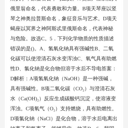
俄里翁命名，代表勇敢和力量。B项天琴座以竖
琴之神奥拉普斯命名，象征音乐与艺术。D项天
蝎座以冥界之神阿斯忒里俄斯命名，代表神秘
与危险。故选C。5．下列化学物质的性质描述
错误的是()。A、氢氧化钠具有强碱性B、二氧
化碳可以使澄清石灰水变浑浊C、氧气具有助燃
性D、氯化钠是化合物但溶于水后不导电答案：
D解析：A项氢氧化钠（NaOH）是一种强碱，
具有强碱性。B项二氧化碳（CO₂）与澄清石灰
水（Ca(OH)₂）反应生成碳酸钙沉淀，使溶液变
浑浊。C项氧气（O₂）支持燃烧，具有助燃性。
D项氯化钠（NaCl）是化合物，溶于水后电离出