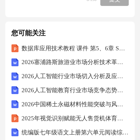
着陆火星表面，标志着我国成为第二个实现火
星探测的国家。C项北斗导航系统（2020）全球
组网完成，是我国自主研制的卫星导航系统。
您可能关注
故选D。9．安徽省地处华东地区，其行政区域
数据库应用技术教程 课件 第5、6章 SQL 2022中视图和索引的应用、数据库编程技术基础
划分包括()。A、合肥市、芜湖市、马鞍山市
B、淮南市、蚌埠市、阜阳市C、黄山市、安庆
2026塞浦路斯旅游业市场分析技术革新投资评估产能规划规划分析研究报告
市、池州市D、以上都是答案：D解析：安徽省
2026人工智能行业市场切入分析及应用场景与工业价值规划报告
下辖16个地级市，包括合肥市、芜湖市、马鞍
2026人工智能教育行业市场竞争态势及投资潜力研学报告
山市、淮南市、蚌埠市、阜阳市、黄山市、安
庆市、池州市等。故选D。10．甲将房屋出租给
2026中国稀土永磁材料性能突破与风电设备需求报告
乙使用，乙在租赁期间擅自将房屋转租给丙，
2025年视觉识别赋能无人售货机体育赛事服务
甲得知后要求乙停止侵害。根据《民法典》相
统编版七年级语文上册第六单元阅读综合实践学习任务单
关规定，乙的行为属于()。A、无权处分B、侵