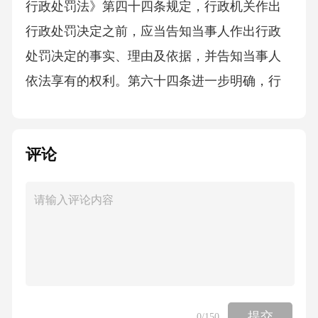
行政处罚法》第四十四条规定，行政机关作出
行政处罚决定之前，应当告知当事人作出行政
处罚决定的事实、理由及依据，并告知当事人
依法享有的权利。第六十四条进一步明确，行
政机关作出行政处罚决定之前，应当告知当事
人有陈述、申辩的权利，当事人要求听证的，
评论
应当组织听证。故选D。8．近年来，我国在航
天领域取得的重大科技成就包括()。A、嫦娥四
号月球探测器成功着陆月球背面B、天问一号火
星探测器成功着陆火星表面C、北斗导航系统全
球组网完成D、以上都是答案：D解析：A项嫦
娥四号（2019）成功着陆月球背面，是我国深
空探测的重大突破。B项天问一号（2021）成功
提交
0
/150