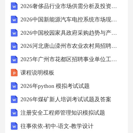
2026奢侈品行业市场供需分析及投资评估规划分析研究报告
权行为C、违约行为D、滥用权利答案：B解
析：《民法典》第七百一十二条规定，承租人
2026中国新能源汽车电控系统市场现状产业供需与发展分析研究报告
经出租人同意，可以将租赁物转租给第三人。
2026中国校园家具政府采购趋势与产品质量评价体系研究报告
承租人未经出租人同意转租的，出租人可以解
2026河北唐山滦州市农业农村局招聘兽医工作人员9人农业笔试模拟试题及答案解析
除合同。乙在未经甲同意的情况下将房屋转租
给丙，侵犯了甲的合法权益，属于侵权行为。A
2025年广州市花都区招聘事业单位工作人员真题
项无权处分是指行为人没有处分权却实施了处
课程说明模板
分行为，本案中乙有租赁权，但无转租权。C项
2026年python 模拟考试试题
违约行为是指违反合同约定，本案中乙的行为
2026年煤矿新人培训考试试题及答案
违反了租赁合同约定，但更直接的是侵权行
为。D项滥用权利是指行使权利损害他人合法权
注册安全工程师管理知识模拟试题
益，本案中乙的行为属于侵权行为，而非滥用
往事依依-初中-语文-教学设计
权利。故选B。11．在疾病预防工作中，接种某