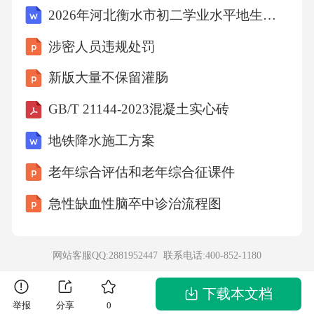
2026年河北衡水市初二学业水平地生会考考试题库（附含答案）
种疫苗能够有效降低感染风险，这种做法利用
了免疫学的原理。下列关于疫苗作用的说法
涉密人员违规处罚
中，正确的是()。A、疫苗能够直接杀死病原体
新版大量不保留灌肠
B、疫苗能够替代抗生素治疗感染性疾病C、疫
GB/T 21144-2023混凝土实心砖
苗通过模拟感染过程激活人体免疫系统D、疫苗
地铁降水施工方案
接种后会使人体产生对所有病原体的免疫力答
案：C解析：疫苗是通过模拟病原体的主要抗原
老年综合评估和老年综合征课件
成分，刺激人体免疫系统产生特异性抗体和记
急性缺血性脑卒中诊治流程图
忆细胞，从而在真实感染时能够快速识别并清
除病原体。A项错误，疫苗不能直接杀死病原
网站客服QQ:2881952447 联系电话:
400-852-1180
体，而是通过激发人体免疫系统来对抗病原
体。B项错误，抗生素用于治疗细菌感染，而疫
下载本文档
举报
分享
0