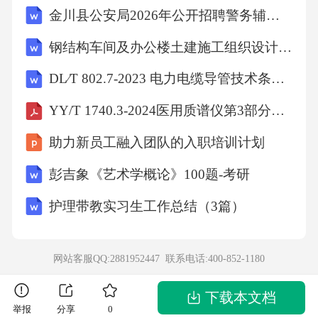
金川县公安局2026年公开招聘警务辅助人员（9人）农业考试参考题库及答案解析
念。8.C解析思路：生产性粉尘属于物理因素，
其他选项均属于化学因素。9.E解析思路：饮用
钢结构车间及办公楼土建施工组织设计(完整版)
水中不允许添加消毒剂以外的化学物质，以保
DL∕T 802.7-2023 电力电缆导管技术条件 第7部分：非开挖用塑料电缆导管
障饮水安全。10.A解析思路：健康教育计划的
YY/T 1740.3-2024医用质谱仪第3部分：电感耦合等离子体质谱仪
成功实施依赖于目标人群的积极参与和支持。1
助力新员工融入团队的入职培训计划
1.C解析思路：生活方式因素（吸烟、不健康饮
食、缺乏运动等）是慢性病最主要的危险因
彭吉象《艺术学概论》100题-考研
素。12.C解析思路：现况调查是在特定时间点
护理带教实习生工作总结（3篇）
对特定范围内人群中的疾病或健康状况及其影
响因素进行抽样调查，以了解其分布特征。13.
网站客服QQ:2881952447 联系电话:
400-852-1180
C解析思路：疾病治疗属于临床医学范畴，传染
病预防控制的基本策略包括预防（疫苗、卫生
下载本文档
举报
分享
0