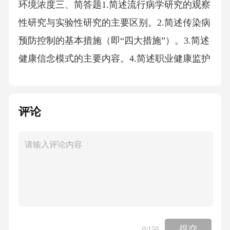
环境浓度三、简答题1.简述流行病学研究的观察
性研究与实验性研究的主要区别。2.简述传染病
预防控制的基本措施（即“四大措施”）。3.简述
健康信念模式的主要内容。4.简述职业健康监护
的主要内容和目的。5.简述食品安全风险监测的
基本内容和意义。四、论述题1.试述慢性病综合
评论
防控策略的主要内容。2.结合实例，论述突发公
共卫生事件应急处理的原则和流程。五、案例
分析题某市某区在2023年12月发现多例肺结核
患者，其中部分病例有家庭聚集现象。当地疾
控中心迅速开展调查处置。请根据以下信息，
回答问题：（假设信息：调查发现患者主要为
年轻人，部分患者有咳嗽、咳痰症状，痰涂片
提交
0
/150