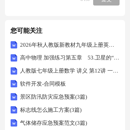
抗酸染色阳性。部分患者居住在同一小区，但
生活习惯差异较大。社区卫生服务中心对密切
接触者进行了筛查。）1.请分析该市该区肺结核
您可能关注
发病可能存在的风险因素。2.疾控中心在调查处
2026年秋人教版新教材九年级上册英语Unit 7单元测试A卷（含答案）
置过程中应采取哪些主要措施？3.针对该社区开
展肺结核预防控制健康教育，应重点宣传哪些
高中物理 加强练习第五章 53.卫星的“追及相遇”问题
内容？试卷答案一、选择题1.A解析思路：描述
人教版七年级上册数学 讲义 第12讲 一元一次方程的实际应用讲义+练习（学生版）
性研究主要描述疾病或健康状况的分布特征，
软件开发-合同模板
不能确定因果关系。2.B解析思路：相对危险度
（RR）是衡量暴露与疾病关联强度的指标，计
景区防汛防灾应急预案(3篇)
算方法是暴露组发病率（或风险）与非暴露组
标志线怎么施工方案(3篇)
发病率（或风险）之比。题干中吸烟者患肺癌
气体储存应急预案范文(3篇)
风险是不吸烟者的10倍，即RR=10。3.E解析思