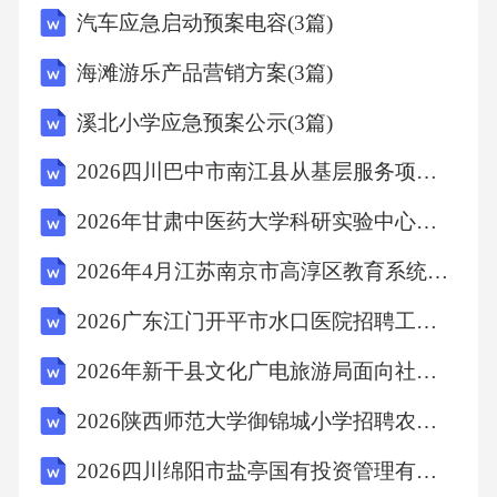
汽车应急启动预案电容(3篇)
路：偏倚是指研究过程中产生的系统误差，导
致研究结果偏离真实值。选择偏倚、信息偏
海滩游乐产品营销方案(3篇)
倚、混杂偏倚都是常见的偏倚来源。随机误差
溪北小学应急预案公示(3篇)
会导致结果波动，但非系统性的偏倚。4.A,B解
2026四川巴中市南江县从基层服务项目人员中定向考试招聘乡镇事业单位人员30人农业考试模拟试题及答案解析
析思路：构成传染过程的基本条件是传染源、
传播途径和易感人群同时存在。5.A解析思路：
2026年甘肃中医药大学科研实验中心科研助理招聘农业笔试参考题库及答案解析
根据《中华人民共和国传染病防治法》，甲类
2026年4月江苏南京市高淳区教育系统部分事业单位招聘教师35人农业笔试备考题库及答案解析
传染病（鼠疫、霍乱）须在发现后2小时内网络
2026广东江门开平市水口医院招聘工作人员2人农业笔试参考题库及答案解析
直报。6.A解析思路：一级预防是指针对健康人
2026年新干县文化广电旅游局面向社会公开招聘4名图书馆延时错时开放服务岗农业笔试参考题库及答案解析
群或无症状高危人群采取措施，消除或减少病
因暴露，预防疾病的发生。7.D解析思路：健康
2026陕西师范大学御锦城小学招聘农业笔试参考题库及答案解析
信念模式认为个体对健康相关行为的采纳取决
2026四川绵阳市盐亭国有投资管理有限公司招聘下属子公司副经理1人农业笔试备考题库及答案解析
于其对疾病威胁、益处、障碍和自我效能的信