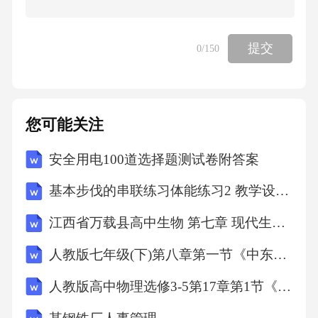
决定不服不属于行政诉讼受案范围。故选D。
9．某作家的一部小说以20世纪初的中国社会为
提交
0
/150
背景，描写了主人公在军阀混战、社会动荡中
的成长历程，该小说最有可能属于()。A、古典
文学B、现代文学C、古代文学D、外国文学答
您可能关注
案：B解析：20世纪初的中国社会正处于军阀混
安全用电100道选择题测试卷附答案
战、社会动荡的时期，这一时期的文学作品大
多反映了当时的社会现实和人民生活，属于现
基本步伐的串联练习体能练习2 教学设计-2025-2026学年高一上学期体育与健康人教版必修第一册
代文学范畴。故选B。10．甲将自家的一处房屋
江西省万载县高中生物 第七章 现代生物进化理论 7.2.1 现代生物进化理论的主要内容教案 新人教版必修2
出租给乙使用，乙在使用过程中擅自将房屋进
人教版七年级(下)第八章第一节《中东》教学设计
行改造，甲得知后要求乙恢复原状。根据合同
常识，乙的行为违反了()。A、公平原则B、诚
人教版高中物理选修3-5第17章第1节《能量量子化》教学设计
信原则C、自愿原则D、平等原则答案：B解