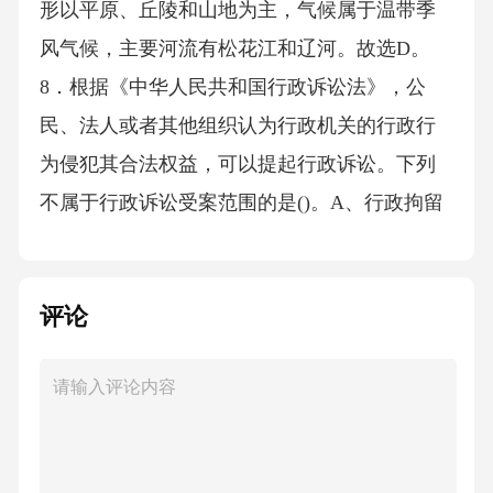
形以平原、丘陵和山地为主，气候属于温带季
风气候，主要河流有松花江和辽河。故选D。
8．根据《中华人民共和国行政诉讼法》，公
民、法人或者其他组织认为行政机关的行政行
为侵犯其合法权益，可以提起行政诉讼。下列
不属于行政诉讼受案范围的是()。A、行政拘留
B、没收违法所得C、限制人身自由D、对行政
机关的内部人事决定不服答案：D解析：根据
评论
《中华人民共和国行政诉讼法》，公民、法人
或者其他组织认为行政机关的行政行为侵犯其
合法权益，可以提起行政诉讼。行政诉讼的受
案范围包括行政拘留、没收违法所得、限制人
身自由等行政行为。但对行政机关的内部人事