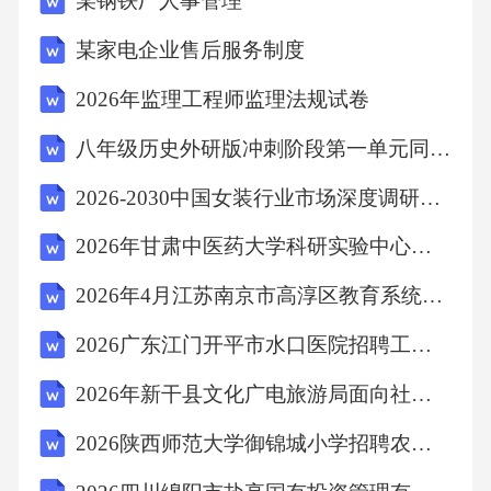
某钢铁厂人事管理
析：根据合同常识，乙在使用房屋过程中擅自
某家电企业售后服务制度
进行改造，违反了诚信原则。诚信原则要求当
2026年监理工程师监理法规试卷
事人应当诚实守信，履行合同义务，不得损害
对方利益。公平原则是指合同当事人的权利义
八年级历史外研版冲刺阶段第一单元同步测试卷基础版A卷
务应当公平合理。自愿原则是指合同当事人的
2026-2030中国女装行业市场深度调研及调查研究报告
订立合同应当出于自愿。平等原则是指合同当
2026年甘肃中医药大学科研实验中心科研助理招聘农业笔试参考题库及答案解析
事人的法律地位平等。故选B。11．在预防传染
病传播的过程中，疫苗接种扮演着重要角色。
2026年4月江苏南京市高淳区教育系统部分事业单位招聘教师35人农业笔试备考题库及答案解析
它通过刺激人体免疫系统产生抗体，从而提高
2026广东江门开平市水口医院招聘工作人员2人农业笔试参考题库及答案解析
对特定传染病的抵抗力。这种预防措施主要基
2026年新干县文化广电旅游局面向社会公开招聘4名图书馆延时错时开放服务岗农业笔试参考题库及答案解析
于免疫学原理，属于()。A、群体免疫原理B、
2026陕西师范大学御锦城小学招聘农业笔试参考题库及答案解析
抗生素治疗原理C、隔离检疫原理D、消毒杀菌
原理答案：A解析：疫苗接种的原理是通过引入