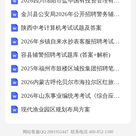
2026四川绵阳市盐亭国有投资管理有限公司招聘下属子公司副经理1人农业笔试备考题库及答案解析
病原体的部分成分，使人体产生抗体，从而在
金川县公安局2026年公开招聘警务辅助人员（9人）农业考试参考题库及答案解析
真实感染时能够迅速应对。当足够比例的人群
陕西中考计算机考试试题及答案
接种疫苗后，可以形成群体免疫，降低传染病
在人群中的传播风险。抗生素治疗是针对细菌
2026年乡镇自来水抄表客服招聘考试笔试试题（含答案）
感染的药物疗法，隔离检疫是通过物理隔离防
容县辅警招聘考试题库 (答案+解析)
止疾病传播的措施，消毒杀菌是通过化学手段
2025年福州市鼓楼区城投集团招聘笔试历年参考题库（含答案详解）
杀灭病原体的方法。故选A。12．市场经济的基
2026内蒙古呼伦贝尔市海拉尔区红旅文化旅游开发有限责任公司下属四家子公司招聘23人考试参考题库及答案详解
本原理之一是供求关系决定价格。当某种商品
的需求量超过供给量时，其价格通常会()。A、
2026年山东事业编统考考试《综合应用能力》真题及答案解析
下降B、保持不变C、上升D、不确定答案：C解
现代渔业园区规划布局方案
析：市场经济中，价格由供求关系决定。当需
求量大于供给量时，消费者竞争购买，导致价
网站客服QQ:2881952447 联系电话:
400-852-1180