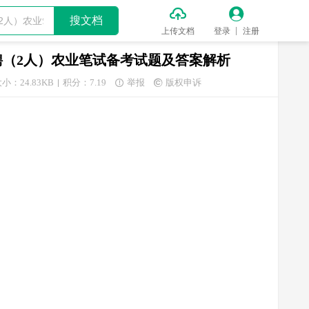


搜文档
上传文档
登录
注册
聘（2人）农业笔试备考试题及答案解析
小：24.83KB
积分：7.19
举报
版权申诉

