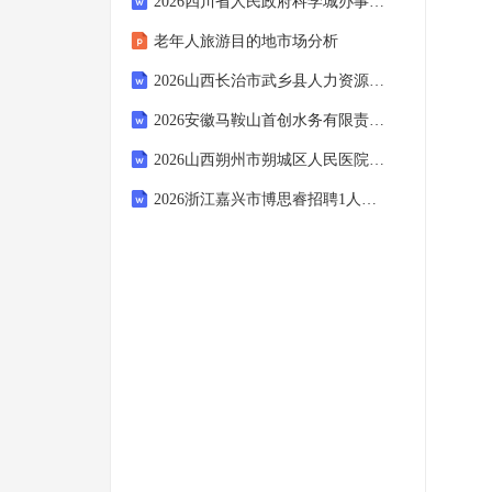
2026四川省人民政府科学城办事处所属医疗机构直接考核招聘3人农业考试模拟试题及答案解析
老年人旅游目的地市场分析
2026山西长治市武乡县人力资源和社会保障局招募青年就业见习人员120人农业考试模拟试题及答案解析
2026安徽马鞍山首创水务有限责任公司招聘博望水厂劳务人员60人农业笔试备考题库及答案解析
2026山西朔州市朔城区人民医院（朔州市人民医院）引进急需紧缺专业人才20人农业笔试备考试题及答案解析
2026浙江嘉兴市博思睿招聘1人（派遣至海宁市中医院）农业笔试备考试题及答案解析